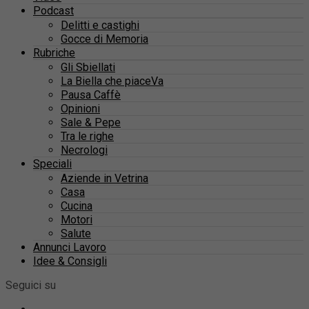
Podcast
Delitti e castighi
Gocce di Memoria
Rubriche
Gli Sbiellati
La Biella che piaceVa
Pausa Caffè
Opinioni
Sale & Pepe
Tra le righe
Necrologi
Speciali
Aziende in Vetrina
Casa
Cucina
Motori
Salute
Annunci Lavoro
Idee & Consigli
Seguici su