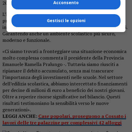
2025.
Acconsento
L’intervento, come altri in diversi istituti superiori della
provincia, migliora la struttura e rappresenta un
Gestisci le opzioni
investimento significativo nel futuro educativo dei giovani.
Garantendo anche un ambiente scolastico più sicuro,
moderno e funzionale.
«Ci siamo trovati a fronteggiare una situazione economica
molto complessa commenta il presidente della Provincia
Emanuele Ramella Pralungo -. Tuttavia siamo riusciti a
ripianare il debito accumulato, senza mai trascurare
l’importanza degli investimenti nelle scuole. Nel settore
dell’edilizia scolastica, abbiamo intercettato finanziamenti
per decine di milioni di euro a beneficio dei nostri giovani.
Oltre a reperire risorse significative nel bilancio. Questi
risultati testimoniano la sensibilità verso le nuove
generazioni».
LEGGI ANCHE:
Case popolari, proseguono a Cossato i
lavori delle tre palazzine per complessivi 42 alloggi