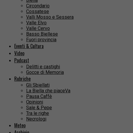
Biella
Circondario
Cossatese
Valli Mosso e Sessera
Valle Elvo
Valle Cervo
Basso Biellese
Fuori provincia
Eventi & Cultura
Video
Podcast
Delitti e castighi
Gocce di Memoria
Rubriche
Gli Sbiellati
La Biella che piaceVa
Pausa Caffè
Opinioni
Sale & Pepe
Tra le righe
Necrologi
Meteo
Archivio