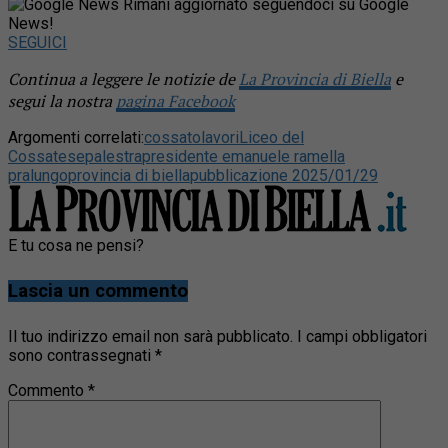
Rimani aggiornato seguendoci su Google
News!
SEGUICI
Continua a leggere le notizie de
La Provincia di Biella
e
segui la nostra
pagina Facebook
Argomenti correlati:
cossato
lavori
Liceo del
Cossatese
palestra
presidente emanuele ramella
pralungo
provincia di biella
pubblicazione 2025/01/29
E tu cosa ne pensi?
Lascia un commento
Il tuo indirizzo email non sarà pubblicato.
I campi obbligatori
sono contrassegnati
*
Commento
*