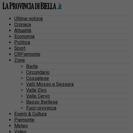
Ultime notizie
Cronaca
Attualità
Economia
Politica
Sport
CRPiemonte
Zone
Biella
Circondario
Cossatese
Valli Mosso e Sessera
Valle Elvo
Valle Cervo
Basso Biellese
Fuori provincia
Eventi & Cultura
Piemonte
Meteo
Video