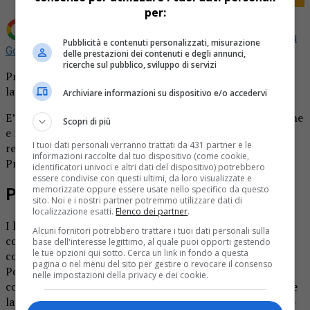
per:
Aggiungi La Provincia di Biella come
Fonte preferita su
Pubblicità e contenuti personalizzati, misurazione
Google
delle prestazioni dei contenuti e degli annunci,
ricerche sul pubblico, sviluppo di servizi
Pronta la palestra del liceo di Cossato, ormai ultimati i
lavori nella struttura dell’IIS Cossatese e Vallestrona.
Archiviare informazioni su dispositivo e/o accedervi
E’ l’intervento di maggior impatto, rilevanza e proporzione
Scopri di più
e rappresenta il primo lotto funzionale del progetto di
I tuoi dati personali verranno trattati da 431 partner e le
realizzazione del nuovo edificio scolastico. Finanziato dal
informazioni raccolte dal tuo dispositivo (come cookie,
Pnrr per un investimento di 3 milioni e 600mila euro.
identificatori univoci e altri dati del dispositivo) potrebbero
essere condivise con questi ultimi, da loro visualizzate e
memorizzate oppure essere usate nello specifico da questo
Pronta la palestra del liceo di Cossato
sito. Noi e i nostri partner potremmo utilizzare dati di
localizzazione esatti.
Elenco dei partner
.
I lavori si sono formalmente conclusi il 15 dicembre 2024,
Alcuni fornitori potrebbero trattare i tuoi dati personali sulla
come da certificato ultimazione lavori, nei tempi
base dell'interesse legittimo, al quale puoi opporti gestendo
le tue opzioni qui sotto. Cerca un link in fondo a questa
contrattuali. Restano alcune opere di finitura e marginali.
pagina o nel menu del sito per gestire o revocare il consenso
Poi sarà possibile comunicare la fine lavori e, a collaudo
nelle impostazioni della privacy e dei cookie.
concluso, l’agibilità. Si prevede quindi di poter consegnare
la palestra all’uso scolastico non prima del mese di marzo