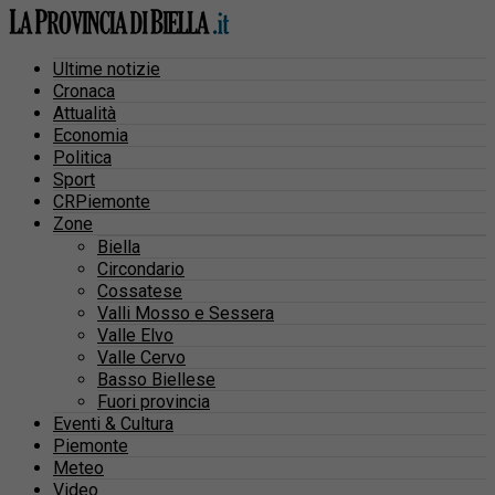
Ultime notizie
Cronaca
Attualità
Economia
Politica
Sport
CRPiemonte
Zone
Biella
Circondario
Cossatese
Valli Mosso e Sessera
Valle Elvo
Valle Cervo
Basso Biellese
Fuori provincia
Eventi & Cultura
Piemonte
Meteo
Video