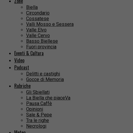
Zone
Biella
Circondario
Cossatese
Valli Mosso e Sessera
Valle Elvo
Valle Cervo
Basso Biellese
Fuori provincia
Eventi & Cultura
Video
Podcast
Delitti e castighi
Gocce di Memoria
Rubriche
Gli Sbiellati
La Biella che piaceVa
Pausa Caffè
Opinioni
Sale & Pepe
Tra le righe
Necrologi
Meteo