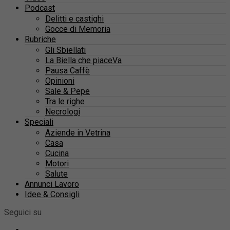
Podcast
Delitti e castighi
Gocce di Memoria
Rubriche
Gli Sbiellati
La Biella che piaceVa
Pausa Caffè
Opinioni
Sale & Pepe
Tra le righe
Necrologi
Speciali
Aziende in Vetrina
Casa
Cucina
Motori
Salute
Annunci Lavoro
Idee & Consigli
Seguici su