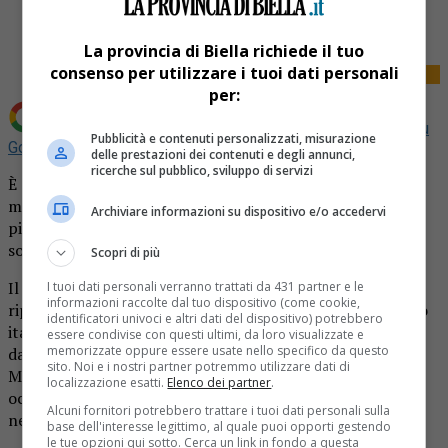
Tweet
La provincia di Biella richiede il tuo
consenso per utilizzare i tuoi dati personali
per:
Aggiungi La Provincia di Biella come
Fonte preferita su
Pubblicità e contenuti personalizzati, misurazione
Google
delle prestazioni dei contenuti e degli annunci,
ricerche sul pubblico, sviluppo di servizi
È disponibile anche a Biella il Libro dei francobolli “Il
mondo del calcio”, un’opera innovativa che celebra il
Archiviare informazioni su dispositivo e/o accedervi
pianeta calcio sia come sport sia per la sua rilevanza
sociale.
Scopri di più
Il volume, realizzato da Poste Italiane, è una raccolta che
I tuoi dati personali verranno trattati da 431 partner e le
informazioni raccolte dal tuo dispositivo (come cookie,
ripercorre le pagine più significative della storia del calcio
identificatori univoci e altri dati del dispositivo) potrebbero
italiano attraverso i francobolli, in un racconto che parte
essere condivise con questi ultimi, da loro visualizzate e
memorizzate oppure essere usate nello specifico da questo
da quelli emessi per la prima vittoria della Nazionale ai
sito. Noi e i nostri partner potremmo utilizzare dati di
Mondiali del 1934 e si chiude con quello del 2022 in
localizzazione esatti.
Elenco dei partner
.
occasione del 40° anniversario della vittoria degli Azzurri
Alcuni fornitori potrebbero trattare i tuoi dati personali sulla
nel Mondiale del 1982.
base dell'interesse legittimo, al quale puoi opporti gestendo
le tue opzioni qui sotto. Cerca un link in fondo a questa