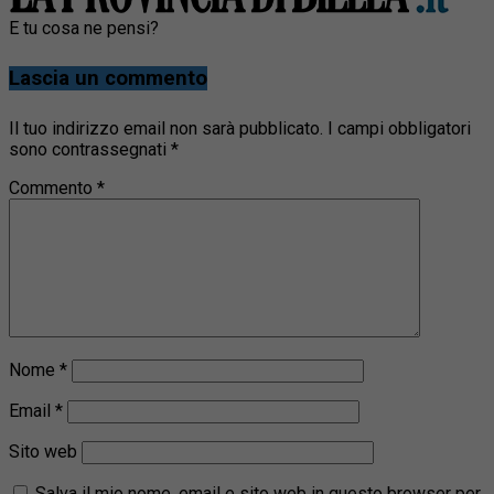
E tu cosa ne pensi?
Lascia un commento
Il tuo indirizzo email non sarà pubblicato.
I campi obbligatori
sono contrassegnati
*
Commento
*
Nome
*
Email
*
Sito web
Salva il mio nome, email e sito web in questo browser per