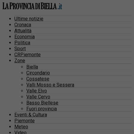
Ultime notizie
Cronaca
Attualità
Economia
Politica
Sport
CRPiemonte
Zone
Biella
Circondario
Cossatese
Valli Mosso e Sessera
Valle Elvo
Valle Cervo
Basso Biellese
Fuori provincia
Eventi & Cultura
Piemonte
Meteo
Video