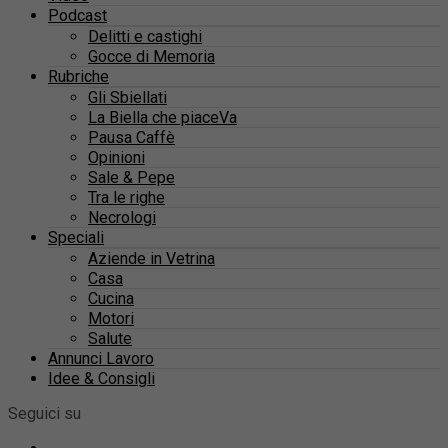
Podcast
Delitti e castighi
Gocce di Memoria
Rubriche
Gli Sbiellati
La Biella che piaceVa
Pausa Caffè
Opinioni
Sale & Pepe
Tra le righe
Necrologi
Speciali
Aziende in Vetrina
Casa
Cucina
Motori
Salute
Annunci Lavoro
Idee & Consigli
Seguici su