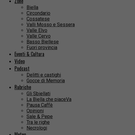
Zone
Biella
Circondario
Cossatese
Valli Mosso e Sessera
Valle Elvo
Valle Cervo
Basso Biellese
Fuori provincia
Eventi & Cultura
Video
Podcast
Delitti e castighi
Gocce di Memoria
Rubriche
Gli Sbiellati
La Biella che piaceVa
Pausa Caffè
Opinioni
Sale & Pepe
Tra le righe
Necrologi
Meteo