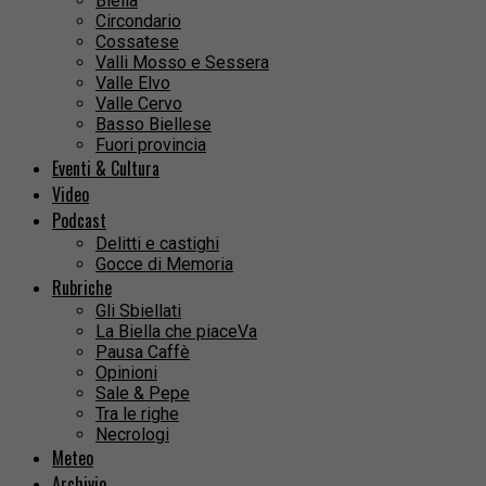
Biella
Circondario
Cossatese
Valli Mosso e Sessera
Valle Elvo
Valle Cervo
Basso Biellese
Fuori provincia
Eventi & Cultura
Video
Podcast
Delitti e castighi
Gocce di Memoria
Rubriche
Gli Sbiellati
La Biella che piaceVa
Pausa Caffè
Opinioni
Sale & Pepe
Tra le righe
Necrologi
Meteo
Archivio