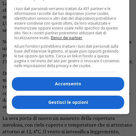
La notte si presenta con nubi sparse e una temperatura
I tuoi dati personali verranno trattati da 431 partner e le
che si attesta intorno ai 10,2°C. La velocità del vento è
informazioni raccolte dal tuo dispositivo (come cookie,
moderata, proveniente da Ovest, con raffiche leggere.
identificatori univoci e altri dati del dispositivo) potrebbero
L’umidità resta alta, attorno all’80%, favorendo una
essere condivise con questi ultimi, da loro visualizzate e
memorizzate oppure essere usate nello specifico da questo
sensazione di freschezza.
sito. Noi e i nostri partner potremmo utilizzare dati di
localizzazione esatti.
Elenco dei partner
.
Nella mattina, il cielo si copre completamente, portando a
Alcuni fornitori potrebbero trattare i tuoi dati personali sulla
una temperatura di circa 10,4°C alle 7. Non si prevedono
base dell'interesse legittimo, al quale puoi opporti gestendo
precipitazioni, ma l’umidità continua a mantenersi sopra
le tue opzioni qui sotto. Cerca un link in fondo a questa
l’80%. Il vento si presenta debole, con direzione Sud-Ovest.
pagina o nel menu del sito per gestire o revocare il consenso
nelle impostazioni della privacy e dei cookie.
Durante il pomeriggio, è previsto un sensibile
miglioramento delle condizioni, con poche nuvole e
Acconsento
temperature che raggiungono i 17,6°C intorno alle 14. Le
condizioni di vento sono favorevoli, leggero e proveniente
da Nord-Est. L’umidità scende, contribuendo a una
Gestisci le opzioni
sensazione di maggiore comfort.
La sera porta di nuovo un aumento della copertura
nuvolosa, con cielo coperto e temperature che si attestano
attorno ai 12,4°C. Il vento si intensifica leggermente,