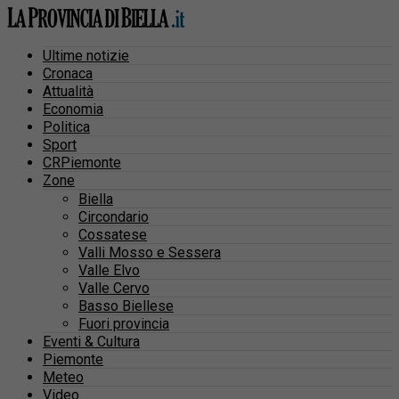
Ultime notizie
Cronaca
Attualità
Economia
Politica
Sport
CRPiemonte
Zone
Biella
Circondario
Cossatese
Valli Mosso e Sessera
Valle Elvo
Valle Cervo
Basso Biellese
Fuori provincia
Eventi & Cultura
Piemonte
Meteo
Video