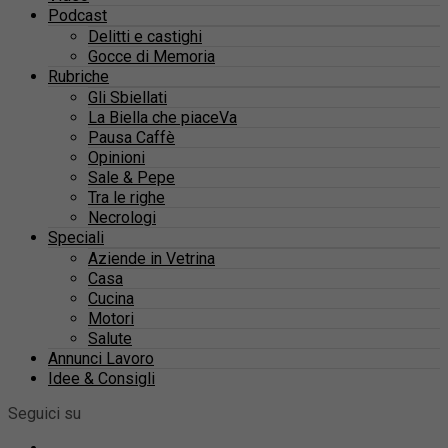
Podcast
Delitti e castighi
Gocce di Memoria
Rubriche
Gli Sbiellati
La Biella che piaceVa
Pausa Caffè
Opinioni
Sale & Pepe
Tra le righe
Necrologi
Speciali
Aziende in Vetrina
Casa
Cucina
Motori
Salute
Annunci Lavoro
Idee & Consigli
Seguici su