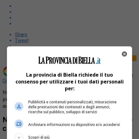
Share
Tweet
La provincia di Biella richiede il tuo
Aggiungi La Provincia di Biella come
Fonte preferita su
Google
consenso per utilizzare i tuoi dati personali
per:
Nuvole al mattino e alla sera, in mezzo c’è il sole. Le
previsioni del meteo per la giornata di oggi, giovedì 27
Pubblicità e contenuti personalizzati, misurazione
marzo, su Biella e tutta la nostra provincia.
delle prestazioni dei contenuti e degli annunci,
ricerche sul pubblico, sviluppo di servizi
Nuvole al mattino e alla sera, in mezzo
Archiviare informazioni su dispositivo e/o accedervi
c’è il sole
Scopri di più