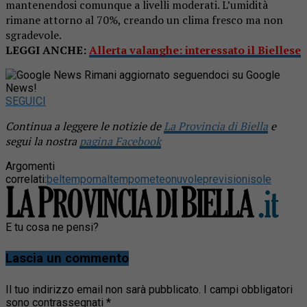
mantenendosi comunque a livelli moderati. L’umidità
rimane attorno al 70%, creando un clima fresco ma non
sgradevole.
LEGGI ANCHE:
Allerta valanghe: interessato il Biellese
Rimani aggiornato seguendoci su Google
News!
SEGUICI
Continua a leggere le notizie de
La Provincia di Biella
e
segui la nostra
pagina Facebook
Argomenti
correlati:
beltempo
maltempo
meteo
nuvole
previsioni
sole
E tu cosa ne pensi?
Lascia un commento
Il tuo indirizzo email non sarà pubblicato.
I campi obbligatori
sono contrassegnati
*