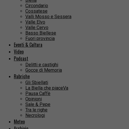
Biella
Circondario
Cossatese
Valli Mosso e Sessera
Valle Elvo
Valle Cervo
Basso Biellese
Fuori provincia
Eventi & Cultura
Video
Podcast
Delitti e castighi
Gocce di Memoria
Rubriche
Gli Sbiellati
La Biella che piaceVa
Pausa Caffè
Opinioni
Sale & Pepe
Tra le righe
Necrologi
Meteo
Archivio