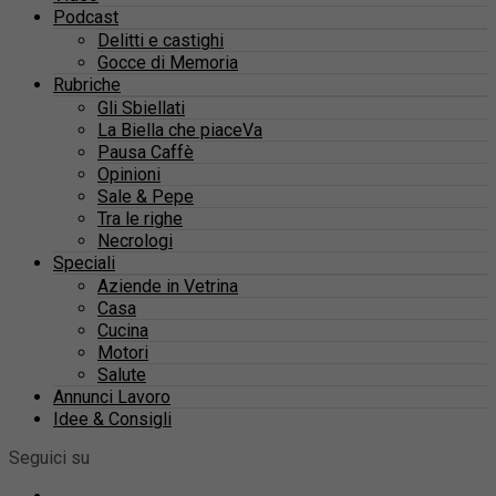
Podcast
Delitti e castighi
Gocce di Memoria
Rubriche
Gli Sbiellati
La Biella che piaceVa
Pausa Caffè
Opinioni
Sale & Pepe
Tra le righe
Necrologi
Speciali
Aziende in Vetrina
Casa
Cucina
Motori
Salute
Annunci Lavoro
Idee & Consigli
Seguici su