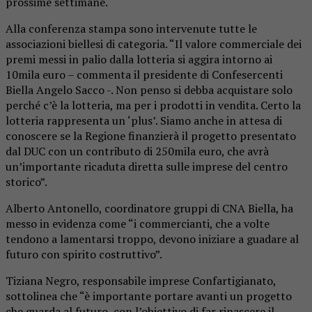
prossime settimane.
Alla conferenza stampa sono intervenute tutte le
associazioni biellesi di categoria. “Il valore commerciale dei
premi messi in palio dalla lotteria si aggira intorno ai
10mila euro – commenta il presidente di Confesercenti
Biella Angelo Sacco -. Non penso si debba acquistare solo
perché c’è la lotteria, ma per i prodotti in vendita. Certo la
lotteria rappresenta un ‘plus’. Siamo anche in attesa di
conoscere se la Regione finanzierà il progetto presentato
dal DUC con un contributo di 250mila euro, che avrà
un’importante ricaduta diretta sulle imprese del centro
storico”.
Alberto Antonello, coordinatore gruppi di CNA Biella, ha
messo in evidenza come “i commercianti, che a volte
tendono a lamentarsi troppo, devono iniziare a guadare al
futuro con spirito costruttivo”.
Tiziana Negro, responsabile imprese Confartigianato,
sottolinea che “è importante portare avanti un progetto
che guarda al futuro, con l’obiettivo di far rinascere il