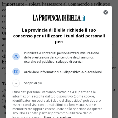
importante – spiega l’assessore al Commercio e sviluppo
economico Barbara Greggio -. Insieme alle Associazioni di
categoria, che ringrazio, abbiamo operato in maniera
corale, sinergica, dando un occhio alla tradizione e un
occhio al futuro. Attraverso lo strumento del Distretto
La provincia di Biella richiede il tuo
Urbano del Commercio ogni associazione, con il pieno
consenso per utilizzare i tuoi dati personali
supporto del manager del distretto Paola Fini, ha
per:
apportato il suo contributo con una perfetta suddivisione
dei compiti, che ognuno ha eseguito. Un modus operandi
Pubblicità e contenuti personalizzati, misurazione
che ha superato l’individualismo del singolo, guardando al
delle prestazioni dei contenuti e degli annunci,
bene generale e creando una serie di eventi che
ricerche sul pubblico, sviluppo di servizi
coinvolgeranno tutta la città, con un occhio di riguardo per
Archiviare informazioni su dispositivo e/o accedervi
le famiglie e i bambini”.
Tante le iniziative previste, ad iniziare dalla pista di
Scopri di più
pattinaggio, sistemata in piazza Battistero. “Piace non solo
I tuoi dati personali verranno trattati da 431 partner e le
ai più piccoli, ma anche ai ragazzi più grandi – prosegue
informazioni raccolte dal tuo dispositivo (come cookie,
l’assessore Greggio -. E’ diventata una tradizione che
identificatori univoci e altri dati del dispositivo) potrebbero
essere condivise con questi ultimi, da loro visualizzate e
riproponiamo perché è molto richiesta. Sabato 25
memorizzate oppure essere usate nello specifico da questo
novembre alle ore 19.00 ci sarà l’inaugurazione con la
sito. Noi e i nostri partner potremmo utilizzare dati di
localizzazione esatti.
Elenco dei partner
.