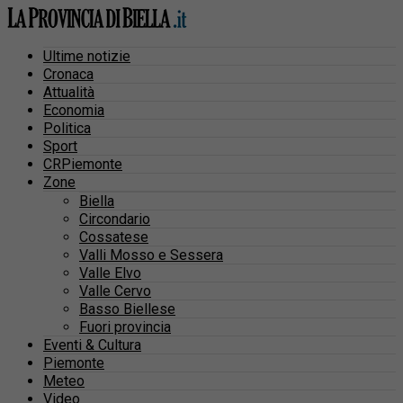
Ultime notizie
Cronaca
Attualità
Economia
Politica
Sport
CRPiemonte
Zone
Biella
Circondario
Cossatese
Valli Mosso e Sessera
Valle Elvo
Valle Cervo
Basso Biellese
Fuori provincia
Eventi & Cultura
Piemonte
Meteo
Video