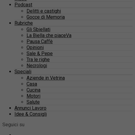
Podcast
Delitti e castighi
Gocce di Memoria
Rubriche
Gli Sbiellati
La Biella che piaceVa
Pausa Caffè
Opinioni
Sale & Pepe
Tra le righe
Necrologi
Speciali
Aziende in Vetrina
Casa
Cucina
Motori
Salute
Annunci Lavoro
Idee & Consigli
Seguici su