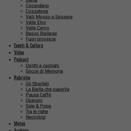
Biella
Circondario
Cossatese
Valli Mosso e Sessera
Valle Elvo
Valle Cervo
Basso Biellese
Fuori provincia
Eventi & Cultura
Video
Podcast
Delitti e castighi
Gocce di Memoria
Rubriche
Gli Sbiellati
La Biella che piaceVa
Pausa Caffè
Opinioni
Sale & Pepe
Tra le righe
Necrologi
Meteo
Archivio