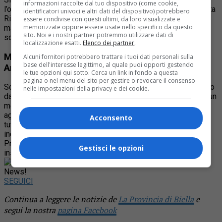
informazioni raccolte dal tuo dispositivo (come cookie,
l’onorevole Andrea Delmastro hanno ricordato guardia giurata
identificatori univoci e altri dati del dispositivo) potrebbero
Rinaldo Antonino. L’uomo venne barbaramente ucciso il 15
essere condivise con questi ultimi, da loro visualizzate e
memorizzate oppure essere usate nello specifico da questo
maggio 1981 da un commando di terroristi di Prima Linea a
sito. Noi e i nostri partner potremmo utilizzare dati di
soli 32 anni.
localizzazione esatti.
Elenco dei partner
.
Mongrando ha ricordato la guardia giurata
Alcuni fornitori potrebbero trattare i tuoi dati personali sulla
base dell'interesse legittimo, al quale puoi opporti gestendo
Antonino Rinaldo
le tue opzioni qui sotto. Cerca un link in fondo a questa
pagina o nel menu del sito per gestire o revocare il consenso
Scrive Elena Chiorino, consigliere regionale: “Come ogni anno
nelle impostazioni della privacy e dei cookie.
dall’istituzione di questa giornata, la comunità si ritrova per un
momento di ricordo e di monito insieme alla famiglia. Grazie
agli uomini ed alle donne che lavorano alla sicurezza ed alla
Acconsento
tutela dei nostri beni, spesso mettendo a rischio la propria
incolumità, ed alle loro famiglie”.
Presente Mara, la figlia di Rinaldo Antonino, come ogni anno
Gestisci le opzioni
insieme alla madre Adriana.
Rimani aggiornato seguendoci su Google
News!
SEGUICI
Continua a leggere le notizie de
La Provincia di Biella
e
segui la nostra
pagina Facebook