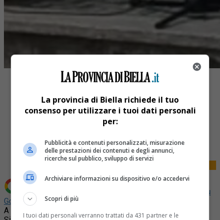
La provincia di Biella richiede il tuo
consenso per utilizzare i tuoi dati personali
per:
Share
Tweet
Pubblicità e contenuti personalizzati, misurazione
delle prestazioni dei contenuti e degli annunci,
ricerche sul pubblico, sviluppo di servizi
Archiviare informazioni su dispositivo e/o accedervi
Aggiungi La Provincia di Biella come
Fonte preferita su
Scopri di più
Google
A Mongrando il sindaco Michele Teagno, il vicesindaco
I tuoi dati personali verranno trattati da 431 partner e le
Simona Coda, il consigliere regionale Davide Zappalà e