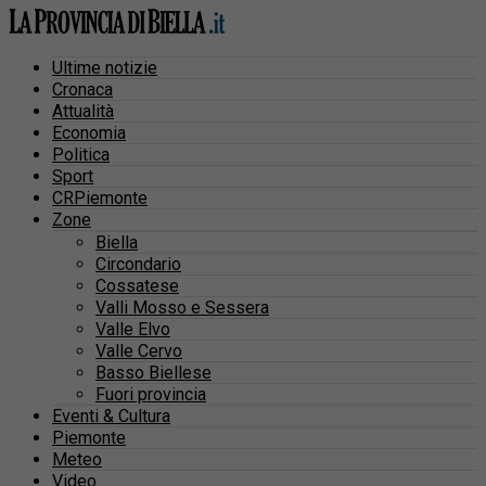
Ultime notizie
Cronaca
Attualità
Economia
Politica
Sport
CRPiemonte
Zone
Biella
Circondario
Cossatese
Valli Mosso e Sessera
Valle Elvo
Valle Cervo
Basso Biellese
Fuori provincia
Eventi & Cultura
Piemonte
Meteo
Video