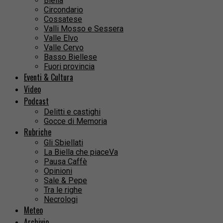
Biella
Circondario
Cossatese
Valli Mosso e Sessera
Valle Elvo
Valle Cervo
Basso Biellese
Fuori provincia
Eventi & Cultura
Video
Podcast
Delitti e castighi
Gocce di Memoria
Rubriche
Gli Sbiellati
La Biella che piaceVa
Pausa Caffè
Opinioni
Sale & Pepe
Tra le righe
Necrologi
Meteo
Archivio