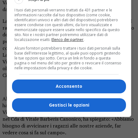
Valsesia nel progetto del nuovo
liceo
tessile lanciato
dall’istituto superiore del Cossatese e Vallestrona.
I tuoi dati personali verranno trattati da 431 partner e le
informazioni raccolte dal tuo dispositivo (come cookie,
identificatori univoci e altri dati del dispositivo) potrebbero
La sede sarà a
Valdilana
e si partirà dall’anno 2024-2025. I
essere condivise con questi ultimi, da loro visualizzate e
ragazzi e ragazze che quest’anno termineranno il percorso
memorizzate oppure essere usate nello specifico da questo
della scuola media potranno fare una scelta importante
sito. Noi e i nostri partner potremmo utilizzare dati di
localizzazione esatti.
Elenco dei partner
.
per il proprio futuro. Partner del progetto sono aziende
come Fratelli Piacenza, Lanificio Ermenegildo Zegna,
Alcuni fornitori potrebbero trattare i tuoi dati personali sulla
base dell'interesse legittimo, al quale puoi opporti gestendo
Lanificio Fratelli Cerruti, Loro Piana, Successori Reda,
le tue opzioni qui sotto. Cerca un link in fondo a questa
Vitale Barberis Canonico, Zegna Baruffa Lane Borgosesia,
pagina o nel menu del sito per gestire o revocare il consenso
oltre a Città Studi, Its Academy Tam, Accademia Unidee -
nelle impostazioni della privacy e dei cookie.
Cittadellarte-Fondazione Pistoletto.
Acconsento
All’incontro erano presenti anche alcune aziende che
Gestisci le opzioni
hanno preso parte al progetto come Fratelli Piacenza e
Vitale Barberis Canonico. Proprio Lucia Bianchi Moiocchi,
nel Cda di Vitale Barberis Canonico, ha spiegato: «Abbiamo
bisogno di avvicinare i ragazzi alle nostre aziende, far
vedere cosa si fa sul campo».