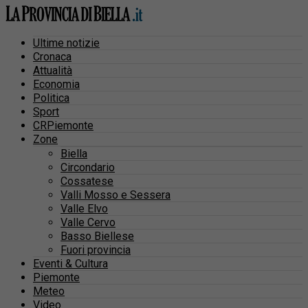
Ultime notizie
Cronaca
Attualità
Economia
Politica
Sport
CRPiemonte
Zone
Biella
Circondario
Cossatese
Valli Mosso e Sessera
Valle Elvo
Valle Cervo
Basso Biellese
Fuori provincia
Eventi & Cultura
Piemonte
Meteo
Video