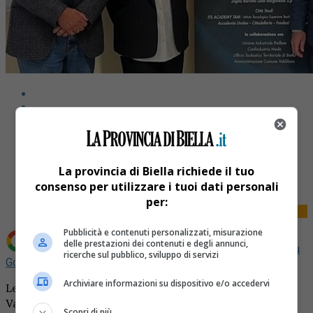
Share
La provincia di Biella richiede il tuo
Tweet
consenso per utilizzare i tuoi dati personali
per:
Pubblicità e contenuti personalizzati, misurazione
delle prestazioni dei contenuti e degli annunci,
Aggiungi La Provincia di Biella come
Fonte preferita su
ricerche sul pubblico, sviluppo di servizi
Google
Archiviare informazioni su dispositivo e/o accedervi
Le grandi firme del tessile a fianco del nuovo liceo di
Valdilana.
Ci sono i più grandi lanifici del Biellese e della
Scopri di più