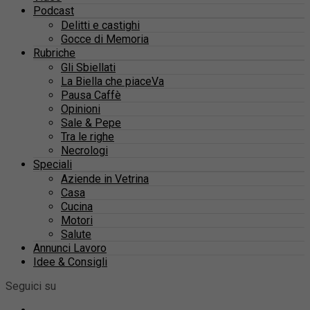
Podcast
Delitti e castighi
Gocce di Memoria
Rubriche
Gli Sbiellati
La Biella che piaceVa
Pausa Caffè
Opinioni
Sale & Pepe
Tra le righe
Necrologi
Speciali
Aziende in Vetrina
Casa
Cucina
Motori
Salute
Annunci Lavoro
Idee & Consigli
Seguici su