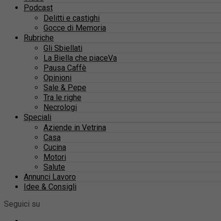
Podcast
Delitti e castighi
Gocce di Memoria
Rubriche
Gli Sbiellati
La Biella che piaceVa
Pausa Caffè
Opinioni
Sale & Pepe
Tra le righe
Necrologi
Speciali
Aziende in Vetrina
Casa
Cucina
Motori
Salute
Annunci Lavoro
Idee & Consigli
Seguici su