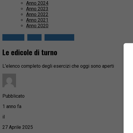
Anno 2024
Anno 2023
Anno 2022
Anno 2021
Anno 2020
Attualità
Biella
Circondario
Le edicole di turno
L’elenco completo degli esercizi che oggi sono aperti
Pubblicato
1 anno fa
il
27 Aprile 2025