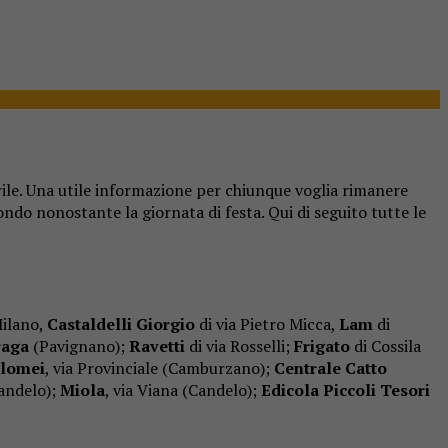
le. Una utile informazione per chiunque voglia rimanere
ndo nonostante la giornata di festa. Qui di seguito tutte le
Milano,
Castaldelli Giorgio
di via Pietro Micca,
Lam
di
raga
(Pavignano);
Ravetti
di via Rosselli;
Frigato
di Cossila
lomei
, via Provinciale (Camburzano);
Centrale Catto
Candelo);
Miola
, via Viana (Candelo);
Edicola Piccoli Tesori