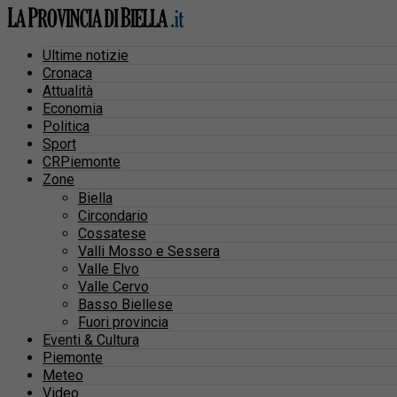
Ultime notizie
Cronaca
Attualità
Economia
Politica
Sport
CRPiemonte
Zone
Biella
Circondario
Cossatese
Valli Mosso e Sessera
Valle Elvo
Valle Cervo
Basso Biellese
Fuori provincia
Eventi & Cultura
Piemonte
Meteo
Video