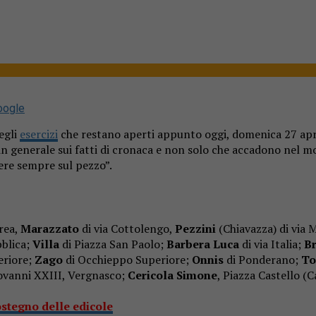
oogle
egli
esercizi
che restano aperti appunto oggi, domenica 27 apri
 in generale sui fatti di cronaca e non solo che accadono nel mo
nere sempre sul pezzo”.
vrea,
Marazzato
di via Cottolengo,
Pezzini
(Chiavazza) di via 
bblica;
Villa
di Piazza San Paolo;
Barbera Luca
di via Italia;
B
eriore;
Zago
di Occhieppo Superiore;
Onnis
di Ponderano;
To
iovanni XXIII, Vergnasco;
Cericola Simone
, Piazza Castello (
ostegno delle edicole