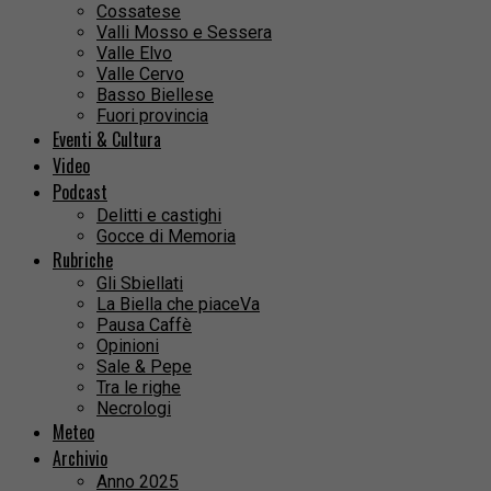
Cossatese
Valli Mosso e Sessera
Valle Elvo
Valle Cervo
Basso Biellese
Fuori provincia
Eventi & Cultura
Video
Podcast
Delitti e castighi
Gocce di Memoria
Rubriche
Gli Sbiellati
La Biella che piaceVa
Pausa Caffè
Opinioni
Sale & Pepe
Tra le righe
Necrologi
Meteo
Archivio
Anno 2025