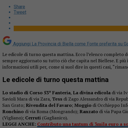
Share
Tweet
Aggiungi La Provincia di Biella come
Fonte preferita su G
Le edicole di turno questa mattina. Ecco l’elenco completo d
sempre aggiornato su tutto ciò che capita nel Biellese. E più
informazioni utili per, come si suol dire in questi casi, “rima
Le edicole di turno questa mattina
Lo stadio di Corso 53º Fanteria
,
La divina edicola
di via I
Savioli Mara di via Zara,
Tess
di Zago Alessandro di via Repu
San Grato;
Rivendita del Favaro
;
Moggio
di Occhieppo Inf
Ronchino
di via Roma (Mongrando);
Ranzato
di via Papa G
(Vigliano);
Cerruti
(Gaglianico).
LEGGI ANCHE:
Contributo una tantum di 3mila euro a s