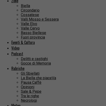
Zone
Biella
Circondario
Cossatese
Valli Mosso e Sessera
Valle Elvo
Valle Cervo
Basso Biellese
Fuori provincia
Eventi & Cultura
Video
Podcast
Delitti e castighi
Gocce di Memoria
Rubriche
Gli Sbiellati
La Biella che piaceVa
Pausa Caffè
Opinioni
Sale & Pepe
Tra le righe
Necrologi
Meteo