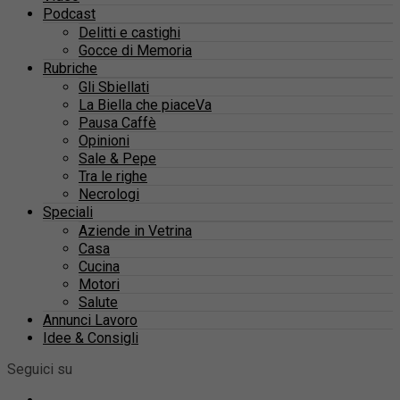
Podcast
Delitti e castighi
Gocce di Memoria
Rubriche
Gli Sbiellati
La Biella che piaceVa
Pausa Caffè
Opinioni
Sale & Pepe
Tra le righe
Necrologi
Speciali
Aziende in Vetrina
Casa
Cucina
Motori
Salute
Annunci Lavoro
Idee & Consigli
Seguici su