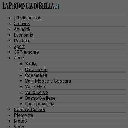
Ultime notizie
Cronaca
Attualità
Economia
Politica
Sport
CRPiemonte
Zone
Biella
Circondario
Cossatese
Valli Mosso e Sessera
Valle Elvo
Valle Cervo
Basso Biellese
Fuori provincia
Eventi & Cultura
Piemonte
Meteo
Video