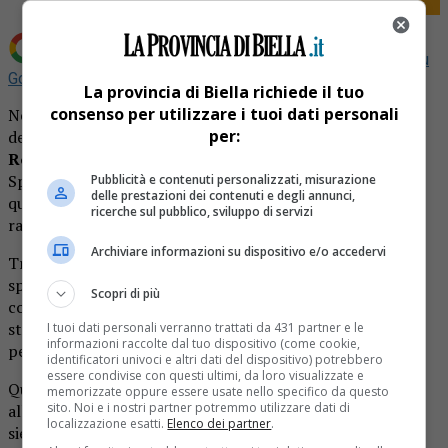
Aggiungi La Provincia di Biella come
Fonte preferita su
Google
La provincia di Biella richiede il tuo
consenso per utilizzare i tuoi dati personali
Nella mattina di ieri, 3 dicembre, Giornata Internazionale
per:
delle persone con disabilità, il Presidente della Camera,
Roberto Fico
, ha incontrato una delegazione di atleti
Special Olympics: è stato un momento emozionante, nel
Pubblicità e contenuti personalizzati, misurazione
delle prestazioni dei contenuti e degli annunci,
quale gli atleti hanno parlato con il Presidente
ricerche sul pubblico, sviluppo di servizi
raccontando i propri traguardi, non solo sportivi.
Archiviare informazioni su dispositivo e/o accedervi
Tra gli atleti era presente
Simone Perona
per i meriti
sportivi raccolti in questi ultimi anni, in particolare nella
Scopri di più
corsa (fra tutti i suoi successi, l’ultima grande impresa: è
stato il primo atleta italiano con disabilità intellettiva a
I tuoi dati personali verranno trattati da 431 partner e le
informazioni raccolte dal tuo dispositivo (come cookie,
percorrere 120 km nell’ultramaratona di 24 ore).
identificatori univoci e altri dati del dispositivo) potrebbero
essere condivise con questi ultimi, da loro visualizzate e
Questo il messaggio inviato dall’onorevole Roberto Fico
memorizzate oppure essere usate nello specifico da questo
sito. Noi e i nostri partner potremmo utilizzare dati di
alla delegazione di atleti: “Siete dei leader straordinari,
localizzazione esatti.
Elenco dei partner
.
siete un esempio per tutta la nostra comunità. Noi come