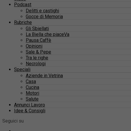
Podcast
Delitti e castighi
Gocce di Memoria
Rubriche
Gli Sbiellati
La Biella che piaceVa
Pausa Caffè
Opinioni
Sale & Pepe
Tra le righe
Necrologi
Speciali
Aziende in Vetrina
Casa
Cucina
Motori
Salute
Annunci Lavoro
Idee & Consigli
Seguici su