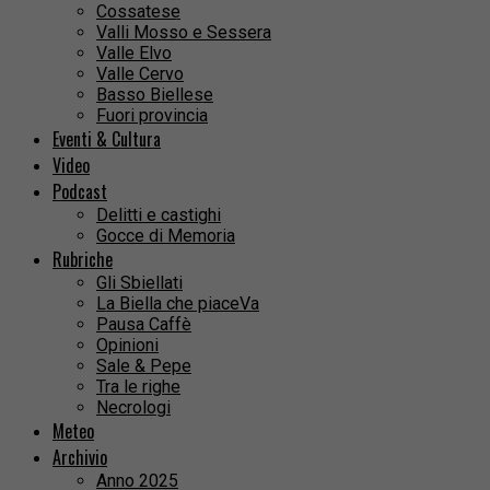
Cossatese
Valli Mosso e Sessera
Valle Elvo
Valle Cervo
Basso Biellese
Fuori provincia
Eventi & Cultura
Video
Podcast
Delitti e castighi
Gocce di Memoria
Rubriche
Gli Sbiellati
La Biella che piaceVa
Pausa Caffè
Opinioni
Sale & Pepe
Tra le righe
Necrologi
Meteo
Archivio
Anno 2025