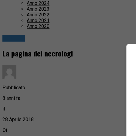
Anno 2024
Anno 2023
Anno 2022
Anno 2021
Anno 2020
Attualità
La pagina dei necrologi
Pubblicato
8 anni fa
il
28 Aprile 2018
Di