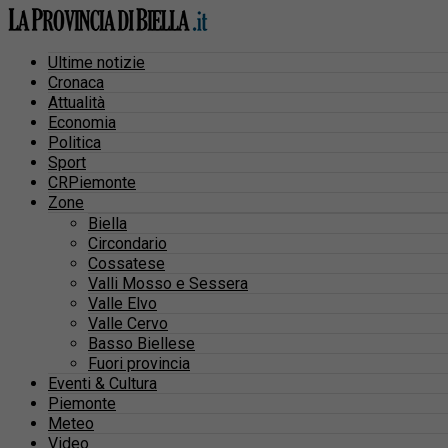
Ultime notizie
Cronaca
Attualità
Economia
Politica
Sport
CRPiemonte
Zone
Biella
Circondario
Cossatese
Valli Mosso e Sessera
Valle Elvo
Valle Cervo
Basso Biellese
Fuori provincia
Eventi & Cultura
Piemonte
Meteo
Video