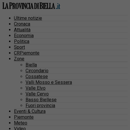
Ultime notizie
Cronaca
Attualità
Economia
Politica
Sport
CRPiemonte
Zone
Biella
Circondario
Cossatese
Valli Mosso e Sessera
Valle Elvo
Valle Cervo
Basso Biellese
Fuori provincia
Eventi & Cultura
Piemonte
Meteo
Video