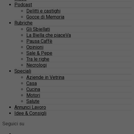
Podcast
Delitti e castighi
Gocce di Memoria
Rubriche
Gli Sbiellati
La Biella che piaceVa
Pausa Caffè
Opinioni
Sale & Pepe
Tra le righe
Necrologi
Speciali
Aziende in Vetrina
Casa
Cucina
Motori
Salute
Annunci Lavoro
Idee & Consigli
Seguici su