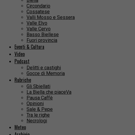
Biella
Circondario
Cossatese
Valli Mosso e Sessera
Valle Elvo
Valle Cervo
Basso Biellese
Fuori provincia
Eventi & Cultura
Video
Podcast
Delitti e castighi
Gocce di Memoria
Rubriche
Gli Sbiellati
La Biella che piaceVa
Pausa Caffè
Opinioni
Sale & Pepe
Tra le righe
Necrologi
Meteo
Archivio