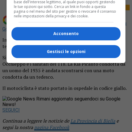
base dell'interesse legittimo, al quale puoi opporti gestendo
le tue opzioni qui sotto. Cerca un link in fondo a questa
pagina o nel menu del sito per gestire o revocare il consenso
nelle impostazioni della privacy e dei cookie.
Aggiungi La Provincia di Biella come
Fonte preferita su
Google
Acconsento
Incidente a Zubiena tra un’auto e una moto: ferito un
tedesco.
Gestisci le opzioni
Sinistro stradale ieri a Zubiena. Sul posto i carabinieri di
Occhieppo e i sanitari del 118. La Kia Picanto condotta da
un uomo del 1935 è andata scontrarsi con una moto
condotta da un tedesco.
Il motociclista è stato portato in ospedale in codice giallo.
Rimani aggiornato seguendoci su Google
News!
SEGUICI
Continua a leggere le notizie de
La Provincia di Biella
e
segui la nostra
pagina Facebook