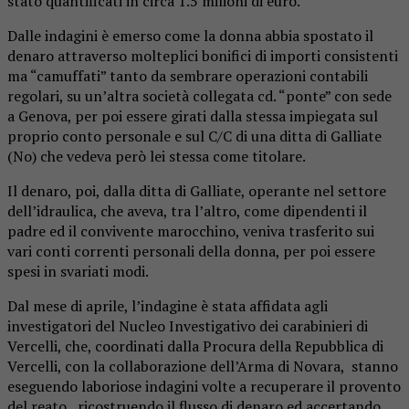
stato quantificati in circa 1.5 milioni di euro.
Dalle indagini è emerso come la donna abbia spostato il
denaro attraverso molteplici bonifici di importi consistenti
ma “camuffati” tanto da sembrare operazioni contabili
regolari, su un’altra società collegata cd. “ponte” con sede
a Genova, per poi essere girati dalla stessa impiegata sul
proprio conto personale e sul C/C di una ditta di Galliate
(No) che vedeva però lei stessa come titolare.
Il denaro, poi, dalla ditta di Galliate, operante nel settore
dell’idraulica, che aveva, tra l’altro, come dipendenti il
padre ed il convivente marocchino, veniva trasferito sui
vari conti correnti personali della donna, per poi essere
spesi in svariati modi.
Dal mese di aprile, l’indagine è stata affidata agli
investigatori del Nucleo Investigativo dei carabinieri di
Vercelli, che, coordinati dalla Procura della Repubblica di
Vercelli, con la collaborazione dell’Arma di Novara, stanno
eseguendo laboriose indagini volte a recuperare il provento
del reato, ricostruendo il flusso di denaro ed accertando