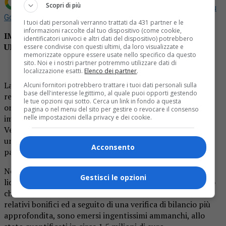
Scopri di più
Aggiungi La Provincia di Biella come
Fonte preferita su
Google
I tuoi dati personali verranno trattati da 431 partner e le
informazioni raccolte dal tuo dispositivo (come cookie,
IMPIEGATA INFEDELE DERUBA L’AZIENDA DI
identificatori univoci e altri dati del dispositivo) potrebbero
UN’INGENTE SOMMA DI DENARO
essere condivise con questi ultimi, da loro visualizzate e
memorizzate oppure essere usate nello specifico da questo
sito. Noi e i nostri partner potremmo utilizzare dati di
localizzazione esatti.
Elenco dei partner
.
La donna, una 28 enne originaria di Galliate (No) ma
Alcuni fornitori potrebbero trattare i tuoi dati personali sulla
base dell'interesse legittimo, al quale puoi opporti gestendo
residente a Novara unitamente al proprio convivente di
le tue opzioni qui sotto. Cerca un link in fondo a questa
origine marocchina, era stata assunta nel 2016 come
pagina o nel menu del sito per gestire o revocare il consenso
nelle impostazioni della privacy e dei cookie.
impiegata amministrativa da una cooperativa di Borgo
Vercelli, che opera nel settore dei ricambi per auto, con
una vasta clientela stanziale nelle diverse provincie della
Acconsento
parte orientale del Piemonte.
Nel mese di settembre 2020, allorquando si dovevano
Gestisci le opzioni
liquidare gli utili del mese ai soci, il Presidente si è accorto
che non vi erano presenti i fondi sufficienti ad eseguire i
relativi bonifici ed a seguito di una verifica di bilancio più
approfondita, sono emersi ingentissimi ammanchi, allo