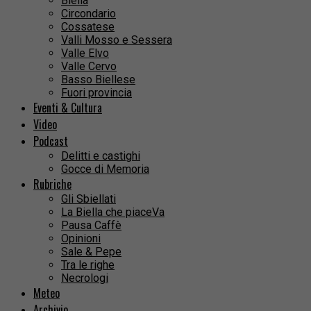
Biella
Circondario
Cossatese
Valli Mosso e Sessera
Valle Elvo
Valle Cervo
Basso Biellese
Fuori provincia
Eventi & Cultura
Video
Podcast
Delitti e castighi
Gocce di Memoria
Rubriche
Gli Sbiellati
La Biella che piaceVa
Pausa Caffè
Opinioni
Sale & Pepe
Tra le righe
Necrologi
Meteo
Archivio