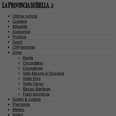
Ultime notizie
Cronaca
Attualità
Economia
Politica
Sport
CRPiemonte
Zone
Biella
Circondario
Cossatese
Valli Mosso e Sessera
Valle Elvo
Valle Cervo
Basso Biellese
Fuori provincia
Eventi & Cultura
Piemonte
Meteo
Video