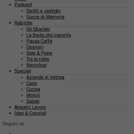
Podcast
Delitti e castighi
Gocce di Memoria
Rubriche
Gli Sbiellati
La Biella che piaceVa
Pausa Caffè
Opinioni
Sale & Pepe
Tra le righe
Necrologi
Speciali
Aziende in Vetrina
Casa
Cucina
Motori
Salute
Annunci Lavoro
Idee & Consigli
Seguici su