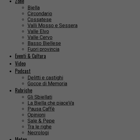
Zone
Biella
Circondario
Cossatese
Valli Mosso e Sessera
Valle Elvo
Valle Cervo
Basso Biellese
Fuori provincia
Eventi & Cultura
Video
Podcast
Delitti e castighi
Gocce di Memoria
Rubriche
Gli Sbiellati
La Biella che piaceVa
Pausa Caffè
Opinioni
Sale & Pepe
Tra le righe
Necrologi
Meteo