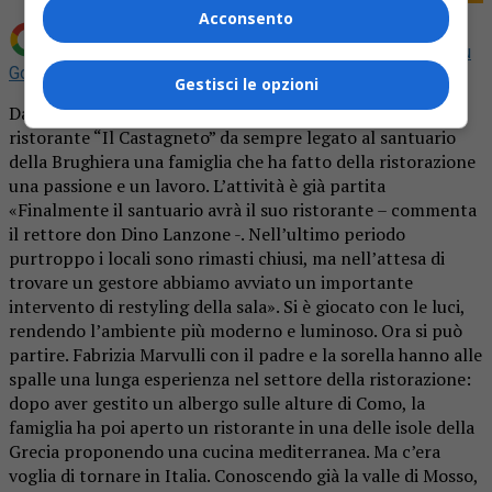
Acconsento
Aggiungi La Provincia di Biella come
Fonte preferita su
Google
Gestisci le opzioni
Dalle isole della Grecia alla Brughiera. A riaprire il bar
ristorante “Il Castagneto” da sempre legato al santuario
della Brughiera una famiglia che ha fatto della ristorazione
una passione e un lavoro. L’attività è già partita
«Finalmente il santuario avrà il suo ristorante – commenta
il rettore don Dino Lanzone -. Nell’ultimo periodo
purtroppo i locali sono rimasti chiusi, ma nell’attesa di
trovare un gestore abbiamo avviato un importante
intervento di restyling della sala». Si è giocato con le luci,
rendendo l’ambiente più moderno e luminoso. Ora si può
partire. Fabrizia Marvulli con il padre e la sorella hanno alle
spalle una lunga esperienza nel settore della ristorazione:
dopo aver gestito un albergo sulle alture di Como, la
famiglia ha poi aperto un ristorante in una delle isole della
Grecia proponendo una cucina mediterranea. Ma c’era
voglia di tornare in Italia. Conoscendo già la valle di Mosso,