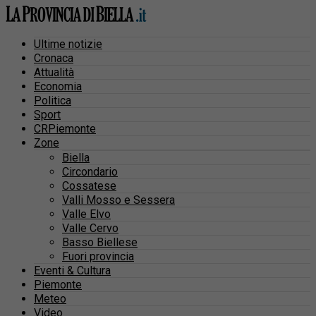
Ultime notizie
Cronaca
Attualità
Economia
Politica
Sport
CRPiemonte
Zone
Biella
Circondario
Cossatese
Valli Mosso e Sessera
Valle Elvo
Valle Cervo
Basso Biellese
Fuori provincia
Eventi & Cultura
Piemonte
Meteo
Video