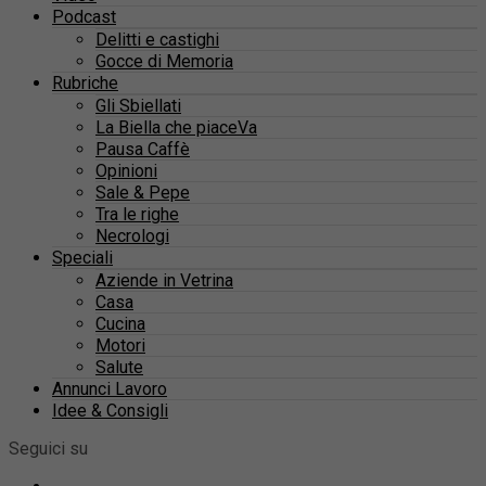
Podcast
Delitti e castighi
Gocce di Memoria
Rubriche
Gli Sbiellati
La Biella che piaceVa
Pausa Caffè
Opinioni
Sale & Pepe
Tra le righe
Necrologi
Speciali
Aziende in Vetrina
Casa
Cucina
Motori
Salute
Annunci Lavoro
Idee & Consigli
Seguici su