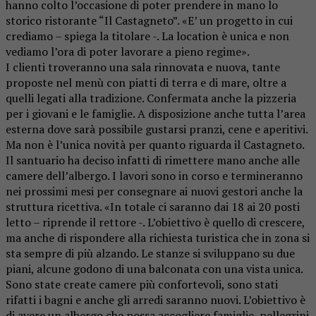
hanno colto l’occasione di poter prendere in mano lo
storico ristorante “Il Castagneto”. «E’ un progetto in cui
crediamo – spiega la titolare -. La location è unica e non
vediamo l’ora di poter lavorare a pieno regime».
I clienti troveranno una sala rinnovata e nuova, tante
proposte nel menù con piatti di terra e di mare, oltre a
quelli legati alla tradizione. Confermata anche la pizzeria
per i giovani e le famiglie. A disposizione anche tutta l’area
esterna dove sarà possibile gustarsi pranzi, cene e aperitivi.
Ma non è l’unica novità per quanto riguarda il Castagneto.
Il santuario ha deciso infatti di rimettere mano anche alle
camere dell’albergo. I lavori sono in corso e termineranno
nei prossimi mesi per consegnare ai nuovi gestori anche la
struttura ricettiva. «In totale ci saranno dai 18 ai 20 posti
letto – riprende il rettore -. L’obiettivo è quello di crescere,
ma anche di rispondere alla richiesta turistica che in zona si
sta sempre di più alzando. Le stanze si sviluppano su due
piani, alcune godono di una balconata con una vista unica.
Sono state create camere più confortevoli, sono stati
rifatti i bagni e anche gli arredi saranno nuovi. L’obiettivo è
di avere un albergo che possa accogliere famiglie, pellegrini