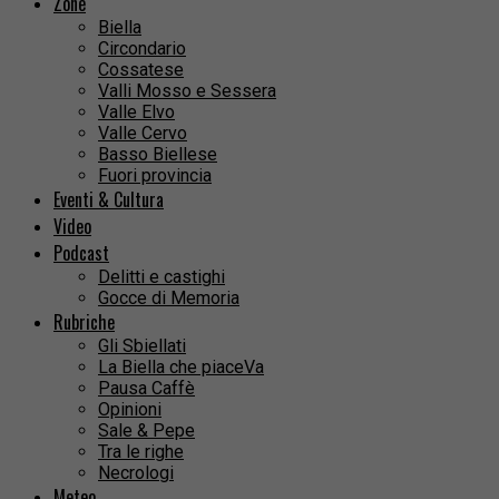
Zone
Biella
Circondario
Cossatese
Valli Mosso e Sessera
Valle Elvo
Valle Cervo
Basso Biellese
Fuori provincia
Eventi & Cultura
Video
Podcast
Delitti e castighi
Gocce di Memoria
Rubriche
Gli Sbiellati
La Biella che piaceVa
Pausa Caffè
Opinioni
Sale & Pepe
Tra le righe
Necrologi
Meteo