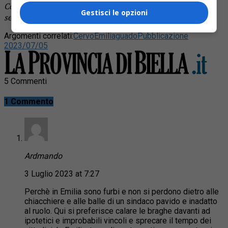
Continua a leggere le notizie de
La Provincia di Biella
e
Gestisci le opzioni
segui la nostra
pagina Facebook
Argomenti correlati:
Cervo
Emilia
guado
Pubblicazione
2023/07/05
5 Commenti
1 Commento
Ardmando
3 Luglio 2023 at 7:27
Perchè in Emilia sono furbi e non si perdono dietro alle
chiacchiere e alle balle di un sindaco pavido e inadatto
al ruolo. Qui si preferisce calare le braghe davanti ad
ipotetici e improbabili vincoli e sprecare il tempo dei