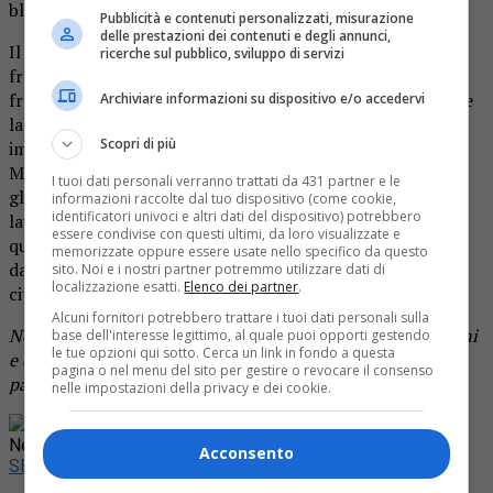
bloccati chi da una parte chi dall’altra della vallata».
Pubblicità e contenuti personalizzati, misurazione
delle prestazioni dei contenuti e degli annunci,
Il paese è tornato dunque a essere collegato a quelle
ricerche sul pubblico, sviluppo di servizi
frazioni che da più di un mese erano isolate a causa delle
frane che hanno spezzato la strada principale, la sp7 Idice
Archiviare informazioni su dispositivo e/o accedervi
la cui riapertura, a ora, è lontana. Loro, questi sette
Scopri di più
imprenditori, che prima di tutto sono cittadini di
Monterenzio, hanno ridato non solo una via veloce a tutti
I tuoi dati personali verranno trattati da 431 partner e le
gli abitanti che quotidianamente si spostano per esigenze
informazioni raccolte dal tuo dispositivo (come cookie,
identificatori univoci e altri dati del dispositivo) potrebbero
lavorative e familiari, «hanno ridato forza e speranza, con
essere condivise con questi ultimi, da loro visualizzate e
questo lavoro, alle importanti aziende che erano rimaste
memorizzate oppure essere usate nello specifico da questo
dall’altra parte e, soprattutto, hanno ridato gioia alla
sito. Noi e i nostri partner potremmo utilizzare dati di
localizzazione esatti.
Elenco dei partner
.
cittadinanza».
Alcuni fornitori potrebbero trattare i tuoi dati personali sulla
Nella foto, il guado di Monterenzio progettato in due giorni
base dell'interesse legittimo, al quale puoi opporti gestendo
le tue opzioni qui sotto. Cerca un link in fondo a questa
e costruito in cinque, gratuitamente, da imprese edili del
pagina o nel menu del sito per gestire o revocare il consenso
paese.
nelle impostazioni della privacy e dei cookie.
Rimani aggiornato seguendoci su Google
News!
Acconsento
SEGUICI