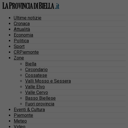
Ultime notizie
Cronaca
Attualità
Economia
Politica
Sport
CRPiemonte
Zone
Biella
Circondario
Cossatese
Valli Mosso e Sessera
Valle Elvo
Valle Cervo
Basso Biellese
Fuori provincia
Eventi & Cultura
Piemonte
Meteo
Video