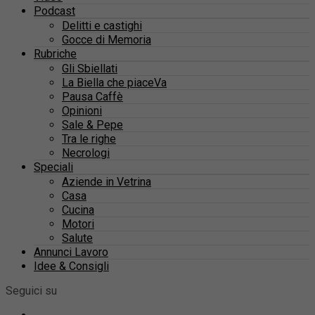
Podcast
Delitti e castighi
Gocce di Memoria
Rubriche
Gli Sbiellati
La Biella che piaceVa
Pausa Caffè
Opinioni
Sale & Pepe
Tra le righe
Necrologi
Speciali
Aziende in Vetrina
Casa
Cucina
Motori
Salute
Annunci Lavoro
Idee & Consigli
Seguici su