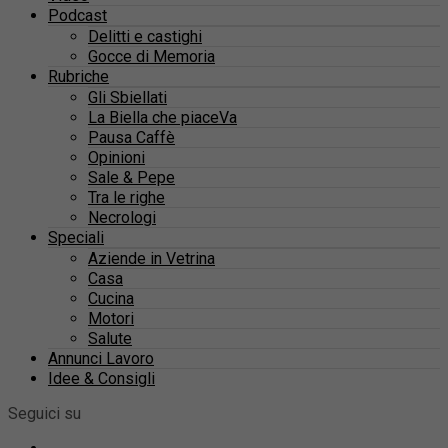
Podcast
Delitti e castighi
Gocce di Memoria
Rubriche
Gli Sbiellati
La Biella che piaceVa
Pausa Caffè
Opinioni
Sale & Pepe
Tra le righe
Necrologi
Speciali
Aziende in Vetrina
Casa
Cucina
Motori
Salute
Annunci Lavoro
Idee & Consigli
Seguici su