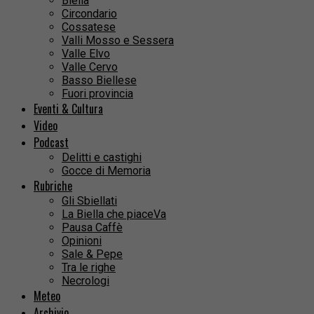
Biella
Circondario
Cossatese
Valli Mosso e Sessera
Valle Elvo
Valle Cervo
Basso Biellese
Fuori provincia
Eventi & Cultura
Video
Podcast
Delitti e castighi
Gocce di Memoria
Rubriche
Gli Sbiellati
La Biella che piaceVa
Pausa Caffè
Opinioni
Sale & Pepe
Tra le righe
Necrologi
Meteo
Archivio