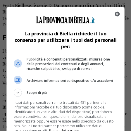
Festa Biellese: è serie D. Da poco meno di un’ora la città di
Biella è in festa per un risultato sportivo che mancava da
tanto, troppo tempo. La squadra di calcio fa ritorno in serie
D.
La provincia di Biella richiede il tuo
Festa Biellese
consenso per utilizzare i tuoi dati personali
per:
I bianconeri hanno fatto il loro dovere nel pomeriggio,
vincendo l’incontro casalingo contro l’Accademia
Pubblicità e contenuti personalizzati, misurazione
Borgomanero. Sul sintetico di Corso 53° Fanteria è finita 5-
delle prestazioni dei contenuti e degli annunci,
ricerche sul pubblico, sviluppo di servizi
1. Per i padroni di casa sono andati a segno bomber
Naamad con una doppietta, Bernardo, Colletta e il giovane
Archiviare informazioni su dispositivo e/o accedervi
Velcani, prodotto del vivaio.
Scopri di più
Contemporaneamente la Pro Eureka ha perso in trasferta
contro il Volpiano Pianese. Il vantaggio in classifica della
I tuoi dati personali verranno trattati da 431 partner e le
Biellese è così salito a dieci punti quando mancano
informazioni raccolte dal tuo dispositivo (come cookie,
identificatori univoci e altri dati del dispositivo) potrebbero
appunto quattro partite al termine della stagione regolare.
essere condivise con questi ultimi, da loro visualizzate e
Ma la prossima settimana i torinesi dovranno osservare il
memorizzate oppure essere usate nello specifico da questo
turno di riposo previsto dal calendario. E dunque il divario
sito. Noi e i nostri partner potremmo utilizzare dati di
localizzazione esatti.
Elenco dei partner
.