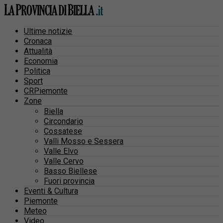
Ultime notizie
Cronaca
Attualità
Economia
Politica
Sport
CRPiemonte
Zone
Biella
Circondario
Cossatese
Valli Mosso e Sessera
Valle Elvo
Valle Cervo
Basso Biellese
Fuori provincia
Eventi & Cultura
Piemonte
Meteo
Video