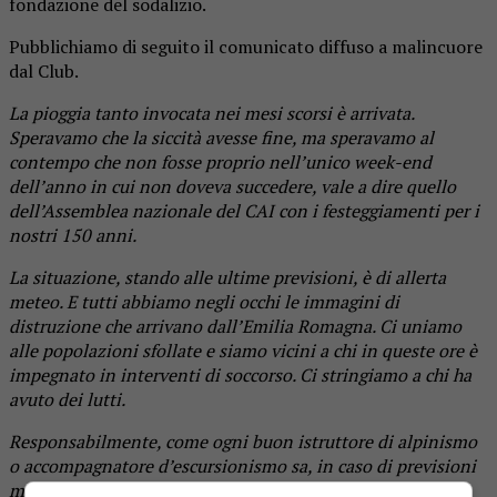
fondazione del sodalizio.
Pubblichiamo di seguito il comunicato diffuso a malincuore
dal Club.
La pioggia tanto invocata nei mesi scorsi è arrivata.
Speravamo che la siccità avesse fine, ma speravamo al
contempo che non fosse proprio nell’unico week-end
dell’anno in cui non doveva succedere, vale a dire quello
dell’Assemblea nazionale del CAI con i festeggiamenti per i
nostri 150 anni.
La situazione, stando alle ultime previsioni, è di allerta
meteo. E tutti abbiamo negli occhi le immagini di
distruzione che arrivano dall’Emilia Romagna. Ci uniamo
alle popolazioni sfollate e siamo vicini a chi in queste ore è
impegnato in interventi di soccorso. Ci stringiamo a chi ha
avuto dei lutti.
Responsabilmente, come ogni buon istruttore di alpinismo
o accompagnatore d’escursionismo sa, in caso di previsioni
meteo avverse si deve essere pronti alla rinuncia. E così, a