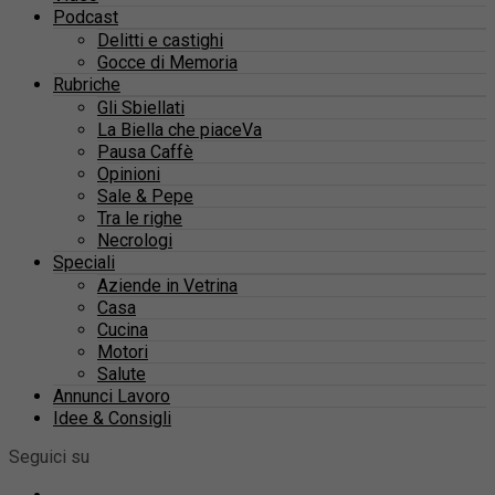
Podcast
Delitti e castighi
Gocce di Memoria
Rubriche
Gli Sbiellati
La Biella che piaceVa
Pausa Caffè
Opinioni
Sale & Pepe
Tra le righe
Necrologi
Speciali
Aziende in Vetrina
Casa
Cucina
Motori
Salute
Annunci Lavoro
Idee & Consigli
Seguici su