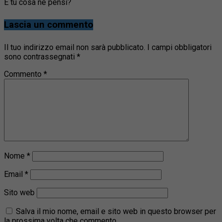
E tu cosa ne pensi?
Lascia un commento
Il tuo indirizzo email non sarà pubblicato.
I campi obbligatori
sono contrassegnati
*
Commento
*
Nome
*
Email
*
Sito web
Salva il mio nome, email e sito web in questo browser per
la prossima volta che commento.