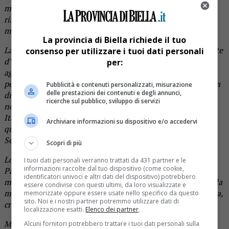
malincuore, ci accingiamo a ridimensionare il programma
rispetto ai tanti eventi che avevamo previsto dal 19 al 21
maggio.
La provincia di Biella richiede il tuo
La Cittadella della Montagna in piazza Duomo con la parete
consenso per utilizzare i tuoi dati personali
d’arrampicata, i mercatini dell’artigianato e dei produttori
per:
agricoli, gli stand dei rifugi e i talk
per confrontarsi sulla nuova agricoltura in quota e la nuova
Pubblicità e contenuti personalizzati, misurazione
delle prestazioni dei contenuti e degli annunci,
dimensione del turismo alpino sulle nostre montagne, la
ricerche sul pubblico, sviluppo di servizi
notte bianca coi negozi aperti in centro e la musica in via
Italia,
non era possibile confermarli
. Non si faranno in
Archiviare informazioni su dispositivo e/o accedervi
questo week-end ma stiamo lavorando per riproporli.
Seguiteci…
Scopri di più
Lo stesso vale per la performance artistica del Terzo
I tuoi dati personali verranno trattati da 431 partner e le
informazioni raccolte dal tuo dispositivo (come cookie,
Paradiso della montagna, un’opera d’arte collettiva per
identificatori univoci e altri dati del dispositivo) potrebbero
mandare un messaggio di sostenibilità da tutti coloro che la
essere condivise con questi ultimi, da loro visualizzate e
montagna la vivono e la amano. Troveremo una nuova data,
memorizzate oppure essere usate nello specifico da questo
sito. Noi e i nostri partner potremmo utilizzare dati di
credeteci.
localizzazione esatti.
Elenco dei partner
.
Ma
restano confermati
invece alcuni importanti
Alcuni fornitori potrebbero trattare i tuoi dati personali sulla