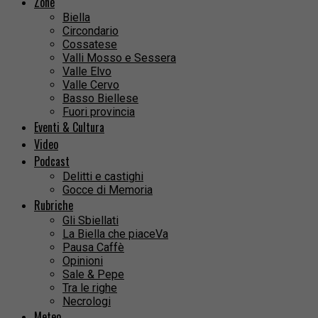
Zone
Biella
Circondario
Cossatese
Valli Mosso e Sessera
Valle Elvo
Valle Cervo
Basso Biellese
Fuori provincia
Eventi & Cultura
Video
Podcast
Delitti e castighi
Gocce di Memoria
Rubriche
Gli Sbiellati
La Biella che piaceVa
Pausa Caffè
Opinioni
Sale & Pepe
Tra le righe
Necrologi
Meteo