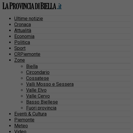
Ultime notizie
Cronaca
Attualità
Economia
Politica
Sport
CRPiemonte
Zone
Biella
Circondario
Cossatese
Valli Mosso e Sessera
Valle Elvo
Valle Cervo
Basso Biellese
Fuori provincia
Eventi & Cultura
Piemonte
Meteo
Video