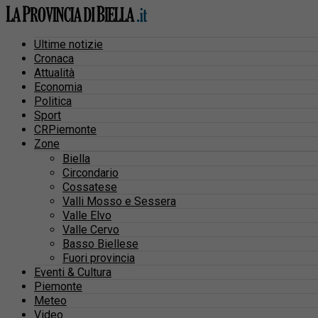
Ultime notizie
Cronaca
Attualità
Economia
Politica
Sport
CRPiemonte
Zone
Biella
Circondario
Cossatese
Valli Mosso e Sessera
Valle Elvo
Valle Cervo
Basso Biellese
Fuori provincia
Eventi & Cultura
Piemonte
Meteo
Video