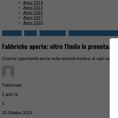
Anno 2024
Anno 2023
Anno 2022
Anno 2021
Anno 2020
Attualità
Biella
Circondario
Valli Mosso e Sesser
Fabbriche aperte: oltre 11mila le prenotazio
Diverse opportunità anche nelle aziende biellesi di ogni settor
Pubblicato
2 anni fa
il
25 Ottobre 2024