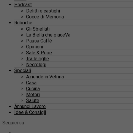
Podcast
Delitti e castighi
Gocce di Memoria
Rubriche
Gli Sbiellati
La Biella che piaceVa
Pausa Caffè
Opinioni
Sale & Pepe
Tra le righe
Necrologi
Speciali
Aziende in Vetrina
Casa
Cucina
Motori
Salute
Annunci Lavoro
Idee & Consigli
Seguici su