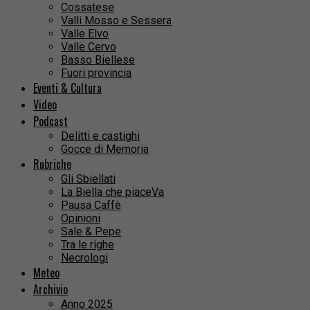
Cossatese
Valli Mosso e Sessera
Valle Elvo
Valle Cervo
Basso Biellese
Fuori provincia
Eventi & Cultura
Video
Podcast
Delitti e castighi
Gocce di Memoria
Rubriche
Gli Sbiellati
La Biella che piaceVa
Pausa Caffè
Opinioni
Sale & Pepe
Tra le righe
Necrologi
Meteo
Archivio
Anno 2025