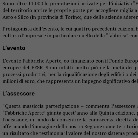
Sono oltre 11.000 le prenotazioni arrivate per l’iniziativa 
del territorio aprire le proprie porte per accogliere migliai
Aero e Silco (in provincia di Torino), due delle aziende aderent
Protagonista dell’evento, le cui quattro precedenti edizioni 
cultura d’impresa e in particolare quello della “fabbrica” co
L’evento
L’evento Fabbriche Aperte, co-finanziato con il Fondo Europeo 
europee del FESR. Sono infatti molto più della metà dei p
processi produttivi, per la riqualificazione degli edifici o d
milioni di euro, che rappresenta un impegno significativo del
L’assessore
“Questa massiccia partecipazione – commenta l’assessore a
“Fabbriche Aperte” giunta quest’anno alla Quinta edizione, p
l’occasione, in modo da consentire la conoscenza diretta dei
affermando l’immagine della nostra Regione come territorio d
un risultato che testimonia il valore del nostro sistema produ