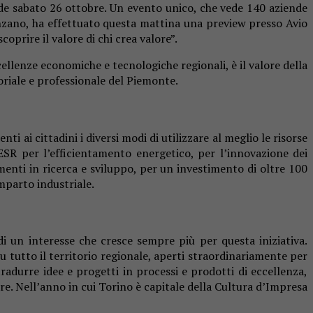
lude sabato 26 ottobre. Un evento unico, che vede 140 aziende
Tronzano, ha effettuato questa mattina una preview presso Avio
coprire il valore di chi crea valore”.
ellenze economiche e tecnologiche regionali, è il valore della
oriale e professionale del Piemonte.
 ai cittadini i diversi modi di utilizzare al meglio le risorse
SR per l’efficientamento energetico, per l’innovazione dei
timenti in ricerca e sviluppo, per un investimento di oltre 100
mparto industriale.
i un interesse che cresce sempre più per questa iniziativa.
 tutto il territorio regionale, aperti straordinariamente per
radurre idee e progetti in processi e prodotti di eccellenza,
e. Nell’anno in cui Torino è capitale della Cultura d’Impresa