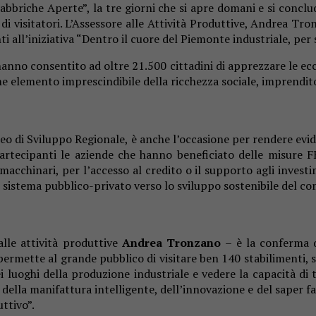
“Fabbriche Aperte”, la tre giorni che si apre domani e si conc
a di visitatori. L’Assessore alle Attività Produttive, Andrea 
i all’iniziativa “Dentro il cuore del Piemonte industriale, per s
hanno consentito ad oltre 21.500 cittadini di apprezzare le ecc
me elemento imprescindibile della ricchezza sociale, imprendit
di Sviluppo Regionale, è anche l’occasione per rendere evidenti
artecipanti le aziende che hanno beneficiato delle misure FE
ei macchinari, per l’accesso al credito o il supporto agli inves
 sistema pubblico-privato verso lo sviluppo sostenibile del co
lle attività produttive
Andrea Tronzano
– è la conferma d
ermette al grande pubblico di visitare ben 140 stabilimenti, su
 luoghi della produzione industriale e vedere la capacità di t
ella manifattura intelligente, dell’innovazione e del saper far
ttivo”.