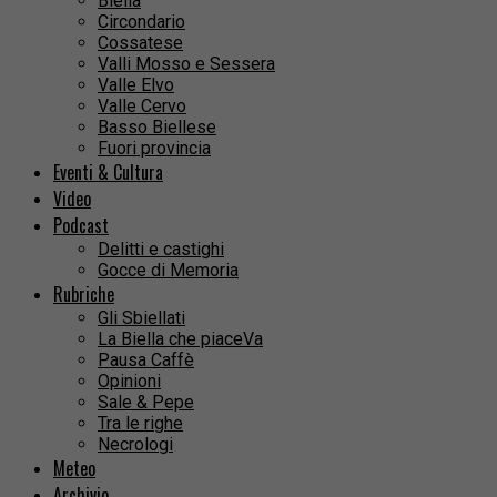
Biella
Circondario
Cossatese
Valli Mosso e Sessera
Valle Elvo
Valle Cervo
Basso Biellese
Fuori provincia
Eventi & Cultura
Video
Podcast
Delitti e castighi
Gocce di Memoria
Rubriche
Gli Sbiellati
La Biella che piaceVa
Pausa Caffè
Opinioni
Sale & Pepe
Tra le righe
Necrologi
Meteo
Archivio