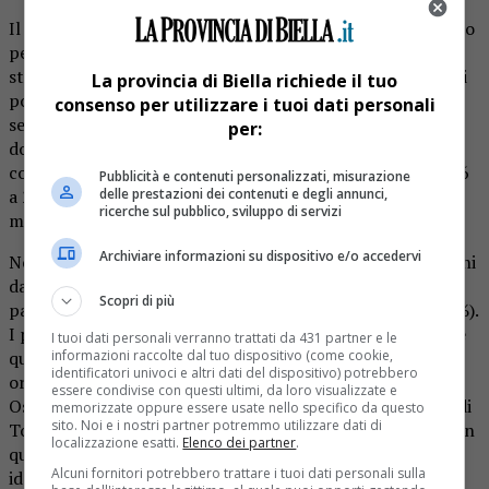
Il favore dei cittadini e la professionalità dei sanitari hanno
permesso di raggiungere nel 2023 valori donativi
straordinari. I donatori sono stati 179 (40,9 per milione di
La provincia di Biella richiede il tuo
popolazione – pmp), in assoluto il miglior risultato di
consenso per utilizzare i tuoi dati personali
sempre e in aumento del 36% rispetto al 2022 dove i
per:
donatori sono stati 132 (30 pmp). Questo dato è in linea
con l’incremento registrato dall’Italia, che è salita da 24,6
Pubblicità e contenuti personalizzati, misurazione
a 28,3 pmp, e ci pone ancora una volta fra le Regioni
delle prestazioni dei contenuti e degli annunci,
ricerche sul pubblico, sviluppo di servizi
migliori per procurement di organi.
Archiviare informazioni su dispositivo e/o accedervi
Nel 2023 sono cresciuti i programmi di donazione di organi
da soggetto con cuore fermo (DCD): le donazioni sono
Scopri di più
passate da 12 nel 2022 a 23 nel 2023 (incremento del 92%).
I prelievi avvengono negli ospedali autorizzati ad eseguire
I tuoi dati personali verranno trattati da 431 partner e le
questa forma di donazione molto complessa per tecnica e
informazioni raccolte dal tuo dispositivo (come cookie,
identificatori univoci e altri dati del dispositivo) potrebbero
organizzazione (a gennaio 2024 sono autorizzati gli
essere condivise con questi ultimi, da loro visualizzate e
Ospedali San Giovanni Bosco, Molinette e Maria Vittoria di
memorizzate oppure essere usate nello specifico da questo
sito. Noi e i nostri partner potremmo utilizzare dati di
Torino, l’Ospedale di Alessandria e l’Ospedale di Cuneo); in
localizzazione esatti.
Elenco dei partner
.
queste strutture avvengono anche i prelievi dei donatori
Alcuni fornitori potrebbero trattare i tuoi dati personali sulla
identificati in numerosi ospedali della Rete (Novara,