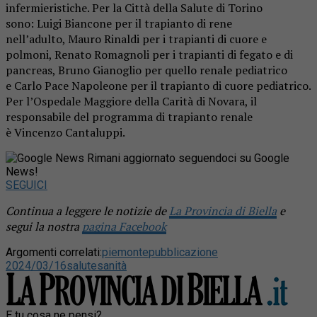
infermieristiche. Per la Città della Salute di Torino
sono: Luigi Biancone per il trapianto di rene
nell’adulto, Mauro Rinaldi per i trapianti di cuore e
polmoni, Renato Romagnoli per i trapianti di fegato e di
pancreas, Bruno Gianoglio per quello renale pediatrico
e Carlo Pace Napoleone per il trapianto di cuore pediatrico.
Per l’Ospedale Maggiore della Carità di Novara, il
responsabile del programma di trapianto renale
è Vincenzo Cantaluppi.
Rimani aggiornato seguendoci su Google
News!
SEGUICI
Continua a leggere le notizie de
La Provincia di Biella
e
segui la nostra
pagina Facebook
Argomenti correlati:
piemonte
pubblicazione
2024/03/16
salute
sanità
E tu cosa ne pensi?