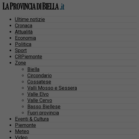
Ultime notizie
Cronaca
Attualità
Economia
Politica
Sport
CRPiemonte
Zone
Biella
Circondario
Cossatese
Valli Mosso e Sessera
Valle Elvo
Valle Cervo
Basso Biellese
Fuori provincia
Eventi & Cultura
Piemonte
Meteo
Video