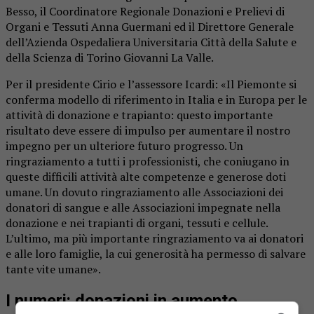
Besso, il Coordinatore Regionale Donazioni e Prelievi di
Organi e Tessuti Anna Guermani ed il Direttore Generale
dell’Azienda Ospedaliera Universitaria Città della Salute e
della Scienza di Torino Giovanni La Valle.
Per il presidente Cirio e l’assessore Icardi: «Il Piemonte si
conferma modello di riferimento in Italia e in Europa per le
attività di donazione e trapianto: questo importante
risultato deve essere di impulso per aumentare il nostro
impegno per un ulteriore futuro progresso. Un
ringraziamento a tutti i professionisti, che coniugano in
queste difficili attività alte competenze e generose doti
umane. Un dovuto ringraziamento alle Associazioni dei
donatori di sangue e alle Associazioni impegnate nella
donazione e nei trapianti di organi, tessuti e cellule.
L’ultimo, ma più importante ringraziamento va ai donatori
e alle loro famiglie, la cui generosità ha permesso di salvare
tante vite umane».
I numeri: donazioni in aumento