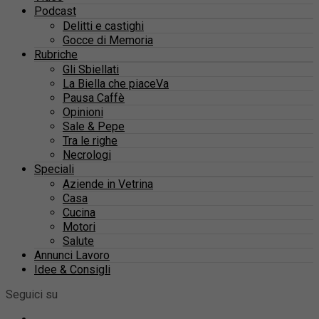
Podcast
Delitti e castighi
Gocce di Memoria
Rubriche
Gli Sbiellati
La Biella che piaceVa
Pausa Caffè
Opinioni
Sale & Pepe
Tra le righe
Necrologi
Speciali
Aziende in Vetrina
Casa
Cucina
Motori
Salute
Annunci Lavoro
Idee & Consigli
Seguici su