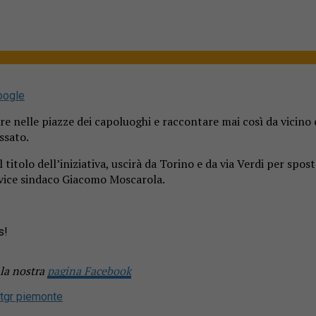
oogle
are nelle piazze dei capoluoghi e raccontare mai così da vicino
ssato.
itolo dell’iniziativa, uscirà da Torino e da via Verdi per sposta
 vice sindaco Giacomo Moscarola.
s!
 la nostra
pagina Facebook
tgr piemonte