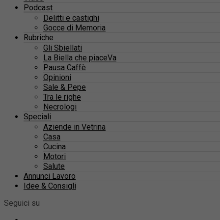
Podcast
Delitti e castighi
Gocce di Memoria
Rubriche
Gli Sbiellati
La Biella che piaceVa
Pausa Caffè
Opinioni
Sale & Pepe
Tra le righe
Necrologi
Speciali
Aziende in Vetrina
Casa
Cucina
Motori
Salute
Annunci Lavoro
Idee & Consigli
Seguici su