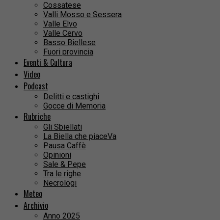
Cossatese
Valli Mosso e Sessera
Valle Elvo
Valle Cervo
Basso Biellese
Fuori provincia
Eventi & Cultura
Video
Podcast
Delitti e castighi
Gocce di Memoria
Rubriche
Gli Sbiellati
La Biella che piaceVa
Pausa Caffè
Opinioni
Sale & Pepe
Tra le righe
Necrologi
Meteo
Archivio
Anno 2025