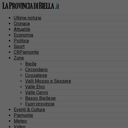
Ultime notizie
Cronaca
Attualità
Economia
Politica
Sport
CRPiemonte
Zone
Biella
Circondario
Cossatese
Valli Mosso e Sessera
Valle Elvo
Valle Cervo
Basso Biellese
Fuori provincia
Eventi & Cultura
Piemonte
Meteo
Video