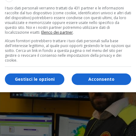
I tuoi dati personali verranno trattati da 431 partner e le informazioni
raccolte dal tuo dispositivo (come cookie, identificatori univoci e altri dati
del dispositivo) potrebbero essere condivise con questi ultimi, da loro
visualizzate e memorizzate oppure essere usate nello specifico da
questo sito. Noi e i nostri partner potremmo utilizzare dati di
localizzazione esatti.
Elenco dei partner
.
Alcuni fornitori potrebbero trattare i tuoi dati personali sulla base
dell'interesse legittimo, al quale puoi opporti gestendo le tue opzioni qui
sotto. Cerca un link in fondo a questa pagina o nel menu del sito per
gestire o revocare il consenso nelle impostazioni della privacy e dei
cookie.
Gestisci le opzioni
Acconsento