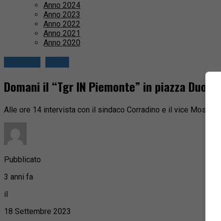
Anno 2024
Anno 2023
Anno 2022
Anno 2021
Anno 2020
Attualità
Biella
Domani il “Tgr IN Piemonte” in piazza Duomo
Alle ore 14 intervista con il sindaco Corradino e il vice Moscaro
Pubblicato
3 anni fa
il
18 Settembre 2023