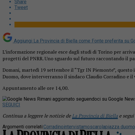
Share
Tweet
Aggiungi La Provincia di Biella come
Fonte preferita su G
L’informazione regionale esce dagli studi di Torino per arriv
progetti del PNRR. Uno sguardo sul futuro raccontando il pa
Domani, martedì 19 settembre il “Tgr IN Piemonte”, questo il t
Duomo, dove interverranno il sindaco Claudio Corradino e il
Appuntamento alle ore 14,00.
Rimani aggiornato seguendoci su Google New
SEGUICI
Continua a leggere le notizie de
La Provincia di Biella
e segui
Argomenti correlati:
Corradino
intervista
moscarola
piazza duomo