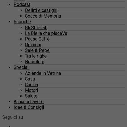
Podcast
Delitti e castighi
Gocce di Memoria
Rubriche
Gli Sbiellati
La Biella che piaceVa
Pausa Caffè
Opinioni
Sale & Pepe
Tra le righe
Necrologi
Speciali
Aziende in Vetrina
Casa
Cucina
Motori
Salute
Annunci Lavoro
Idee & Consigli
Seguici su