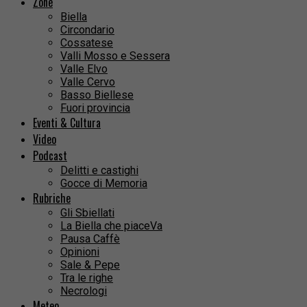
Zone
Biella
Circondario
Cossatese
Valli Mosso e Sessera
Valle Elvo
Valle Cervo
Basso Biellese
Fuori provincia
Eventi & Cultura
Video
Podcast
Delitti e castighi
Gocce di Memoria
Rubriche
Gli Sbiellati
La Biella che piaceVa
Pausa Caffè
Opinioni
Sale & Pepe
Tra le righe
Necrologi
Meteo