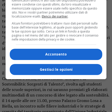
identificatori univoci e altri dati del dispositivo) potrebbero
che racconta il legame tra industria, arte e territorio
essere condivise con questi ultimi, da loro visualizzate e
memorizzate oppure essere usate nello specifico da questo
biellese. Al centro della mostra sarà installata una grande
sito. Noi e i nostri partner potremmo utilizzare dati di
opera congiunta ‘La Sovrana dell’Acqua’, realizzata con
localizzazione esatti.
Elenco dei partner
.
tessuti e filati di diverse aziende tessili biellesi, simbolo
Alcuni fornitori potrebbero trattare i tuoi dati personali sulla
tangibile di come l’elemento acquatico abbia unito filature,
base dell'interesse legittimo, al quale puoi opporti gestendo
tessiture e tintorie in un abbraccio indissolubile.
le tue opzioni qui sotto. Cerca un link in fondo a questa
pagina o nel menu del sito per gestire o revocare il consenso
“Sapori d’Elite”, una carrellata di prodotti enogastronomici
nelle impostazioni della privacy e dei cookie.
d’eccellenza
identitari del territorio.
Acconsento
Il programma prosegue con appuntamenti dedicati alle
nuove generazioni e allo sviluppo:
Gestisci le opzioni
il 13 aprile, dalle ore 10.30 alle ore 13.00 all’Auditorium di
Città Studi a Biella, la convention “L’Acqua e la
Sostenibilità: Sorgenti di Talento”, rivolta agli studenti
delle scuole superiori, in cui saranno premiati gli elaborati
multimediali di un concorso di idee legato alla sostenibilità.
il 14 aprile alle ore 15.00, presso Palazzo Gromo Losa a
Biella, un incontro sulle filiere industriali e le strategie di
crescita del territorio organizzato dall’Unione Industriale