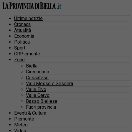
Ultime notizie
Cronaca
Attualità
Economia
Politica
Sport
CRPiemonte
Zone
Biella
Circondario
Cossatese
Valli Mosso e Sessera
Valle Elvo
Valle Cervo
Basso Biellese
Fuori provincia
Eventi & Cultura
Piemonte
Meteo
Video