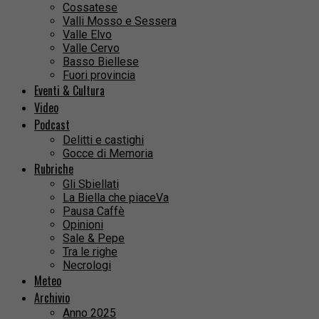
Cossatese
Valli Mosso e Sessera
Valle Elvo
Valle Cervo
Basso Biellese
Fuori provincia
Eventi & Cultura
Video
Podcast
Delitti e castighi
Gocce di Memoria
Rubriche
Gli Sbiellati
La Biella che piaceVa
Pausa Caffè
Opinioni
Sale & Pepe
Tra le righe
Necrologi
Meteo
Archivio
Anno 2025