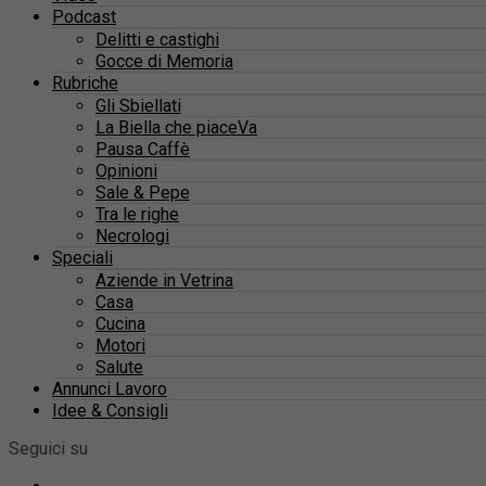
Podcast
Delitti e castighi
Gocce di Memoria
Rubriche
Gli Sbiellati
La Biella che piaceVa
Pausa Caffè
Opinioni
Sale & Pepe
Tra le righe
Necrologi
Speciali
Aziende in Vetrina
Casa
Cucina
Motori
Salute
Annunci Lavoro
Idee & Consigli
Seguici su