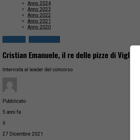
Anno 2024
Anno 2023
Anno 2022
Anno 2021
Anno 2020
Attualità
Circondario
Cristian Emanuele, il re delle pizze di Viglian
Intervista al leader del concorso
Pubblicato
5 anni fa
il
27 Dicembre 2021