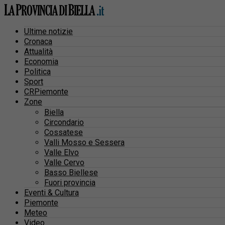
Ultime notizie
Cronaca
Attualità
Economia
Politica
Sport
CRPiemonte
Zone
Biella
Circondario
Cossatese
Valli Mosso e Sessera
Valle Elvo
Valle Cervo
Basso Biellese
Fuori provincia
Eventi & Cultura
Piemonte
Meteo
Video