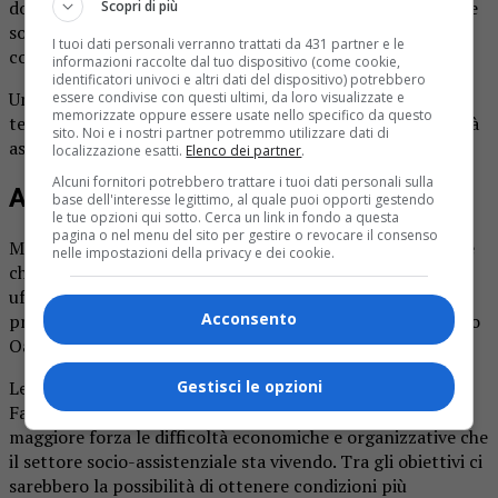
domanda semplice e diretta: «Cifre che possono sostenere
Scopri di più
solo famiglie benestanti o con molti risparmi. E gli altri,
I tuoi dati personali verranno trattati da 431 partner e le
cosa fanno? Questa è la sfida dell’oggi».
informazioni raccolte dal tuo dispositivo (come cookie,
identificatori univoci e altri dati del dispositivo) potrebbero
Una sfida che è stata raccolta da 14 delle 15 Rsa del
essere condivise con questi ultimi, da loro visualizzate e
memorizzate oppure essere usate nello specifico da questo
territorio, che hanno deciso di dare vita a una nuova realtà
sito. Noi e i nostri partner potremmo utilizzare dati di
associativa: Arbi, acronimo di Associazione Rsa Biellesi.
localizzazione esatti.
Elenco dei partner
.
Alcuni fornitori potrebbero trattare i tuoi dati personali sulla
A breve la presentazione ufficiale
base dell'interesse legittimo, al quale puoi opporti gestendo
le tue opzioni qui sotto. Cerca un link in fondo a questa
pagina o nel menu del sito per gestire o revocare il consenso
Massimo riserbo, per il momento, da parte delle strutture
nelle impostazioni della privacy e dei cookie.
che hanno aderito al progetto. La cui presentazione
ufficiale è prevista nel corso di una conferenza stampa in
Acconsento
programma mercoledì 3 giugno alle 15 nella casa di riposo
Oasi di Chiavazza.
Le finalità dell’associazione, tuttavia, appaiono già chiare.
Gestisci le opzioni
Fare rete può consentire alle strutture di affrontare con
maggiore forza le difficoltà economiche e organizzative che
il settore socio-assistenziale sta vivendo. Tra gli obiettivi ci
sarebbero la possibilità di ottenere condizioni più