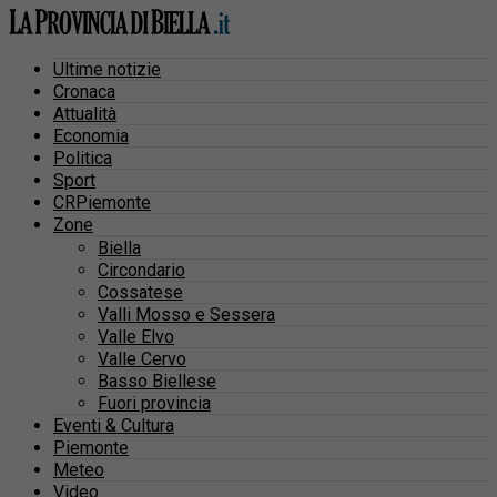
Ultime notizie
Cronaca
Attualità
Economia
Politica
Sport
CRPiemonte
Zone
Biella
Circondario
Cossatese
Valli Mosso e Sessera
Valle Elvo
Valle Cervo
Basso Biellese
Fuori provincia
Eventi & Cultura
Piemonte
Meteo
Video