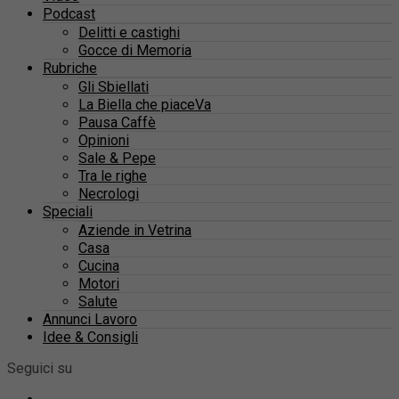
Podcast
Delitti e castighi
Gocce di Memoria
Rubriche
Gli Sbiellati
La Biella che piaceVa
Pausa Caffè
Opinioni
Sale & Pepe
Tra le righe
Necrologi
Speciali
Aziende in Vetrina
Casa
Cucina
Motori
Salute
Annunci Lavoro
Idee & Consigli
Seguici su