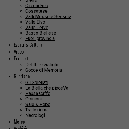
Biella
Circondario
Cossatese
Valli Mosso e Sessera
Valle Elvo
Valle Cervo
Basso Biellese
Fuori provincia
Eventi & Cultura
Video
Podcast
Delitti e castighi
Gocce di Memoria
Rubriche
Gli Sbiellati
La Biella che piaceVa
Pausa Caffè
Opinioni
Sale & Pepe
Tra le righe
Necrologi
Meteo
Archivio