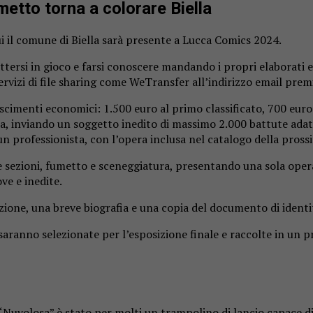
metto torna a colorare Biella
 il comune di Biella sarà presente a Lucca Comics 2024.
ettersi in gioco e farsi conoscere mandando i propri elaborati 
servizi di file sharing come WeTransfer all’indirizzo email p
scimenti economici: 1.500 euro al primo classificato, 700 euro 
a, inviando un soggetto inedito di massimo 2.000 battute adatt
 professionista, con l’opera inclusa nel catalogo della pross
e sezioni, fumetto e sceneggiatura, presentando una sola oper
ve e inedite.
zione, una breve biografia e una copia del documento di identi
re saranno selezionate per l’esposizione finale e raccolte in un
uvolosa” è stato per molti un trampolino di lancio capace di 