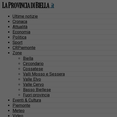
Ultime notizie
Cronaca
Attualità
Economia
Politica
Sport
CRPiemonte
Zone
Biella
Circondario
Cossatese
Valli Mosso e Sessera
Valle Elvo
Valle Cervo
Basso Biellese
Fuori provincia
Eventi & Cultura
Piemonte
Meteo
Video