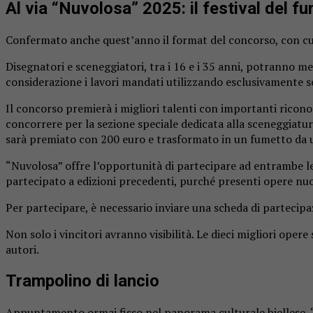
Al via “Nuvolosa” 2025: il festival del fu
Confermato anche quest’anno il format del concorso, con cui
Disegnatori e sceneggiatori, tra i 16 e i 35 anni, potranno m
considerazione i lavori mandati utilizzando esclusivamente 
Il concorso premierà i migliori talenti con importanti ricono
concorrere per la sezione speciale dedicata alla sceneggiatur
sarà premiato con 200 euro e trasformato in un fumetto da un
“Nuvolosa” offre l’opportunità di partecipare ad entrambe l
partecipato a edizioni precedenti, purché presenti opere nuo
Per partecipare, è necessario inviare una scheda di partecipa
Non solo i vincitori avranno visibilità. Le dieci migliori ope
autori.
Trampolino di lancio
Appuntamento ormai fisso nel panorama culturale biellese, “N