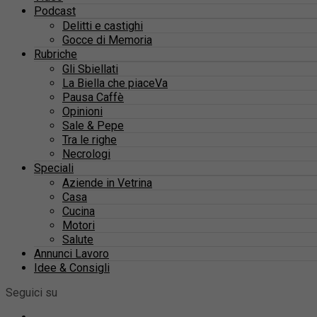
Podcast
Delitti e castighi
Gocce di Memoria
Rubriche
Gli Sbiellati
La Biella che piaceVa
Pausa Caffè
Opinioni
Sale & Pepe
Tra le righe
Necrologi
Speciali
Aziende in Vetrina
Casa
Cucina
Motori
Salute
Annunci Lavoro
Idee & Consigli
Seguici su