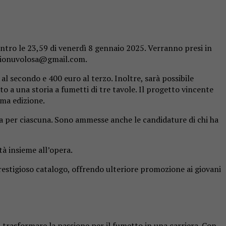
entro le 23,59 di venerdì 8 gennaio 2025. Verranno presi in
remionuvolosa@gmail.com.
al secondo e 400 euro al terzo. Inoltre, sarà possibile
o a una storia a fumetti di tre tavole. Il progetto vincente
ima edizione.
a per ciascuna. Sono ammesse anche le candidature di chi ha
tà insieme all’opera.
 prestigioso catalogo, offrendo ulteriore promozione ai giovani
trasformare la passione per il fumetto in una carriera. Con