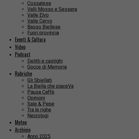
Cossatese
Valli Mosso e Sessera
Valle Elvo
Valle Cervo
Basso Biellese
Fuori provincia
Eventi & Cultura
Video
Podcast
Delitti e castighi
Gocce di Memoria
Rubriche
Gli Sbiellati
La Biella che piaceVa
Pausa Caffè
Opinioni
Sale & Pepe
Tra le righe
Necrologi
Meteo
Archivio
Anno 2025