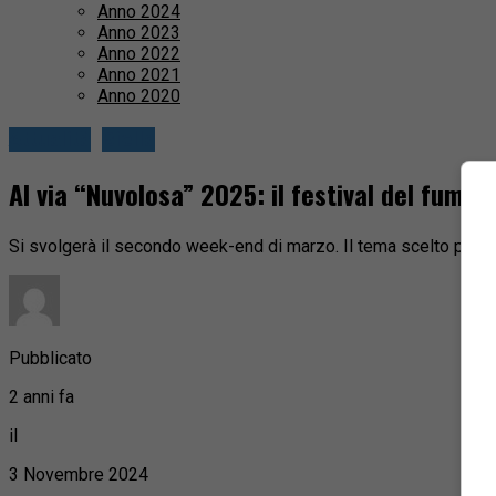
Anno 2024
Anno 2023
Anno 2022
Anno 2021
Anno 2020
Attualità
Biella
Al via “Nuvolosa” 2025: il festival del fumet
Si svolgerà il secondo week-end di marzo. Il tema scelto per qu
Pubblicato
2 anni fa
il
3 Novembre 2024