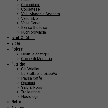
Biella
Circondario
Cossatese
Valli Mosso e Sessera
Valle Elvo
Valle Cervo
Basso Biellese
Fuori provincia
Eventi & Cultura
Video
Podcast
Delitti e castighi
Gocce di Memoria
Rubriche
Gli Sbiellati
La Biella che piaceVa
Pausa Caffè
Opinioni
Sale & Pepe
Tra le righe
Necrologi
Meteo
Archivio