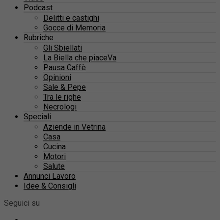
Podcast
Delitti e castighi
Gocce di Memoria
Rubriche
Gli Sbiellati
La Biella che piaceVa
Pausa Caffè
Opinioni
Sale & Pepe
Tra le righe
Necrologi
Speciali
Aziende in Vetrina
Casa
Cucina
Motori
Salute
Annunci Lavoro
Idee & Consigli
Seguici su