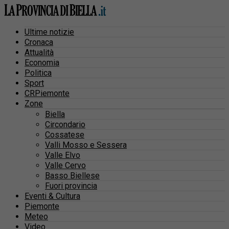
Ultime notizie
Cronaca
Attualità
Economia
Politica
Sport
CRPiemonte
Zone
Biella
Circondario
Cossatese
Valli Mosso e Sessera
Valle Elvo
Valle Cervo
Basso Biellese
Fuori provincia
Eventi & Cultura
Piemonte
Meteo
Video