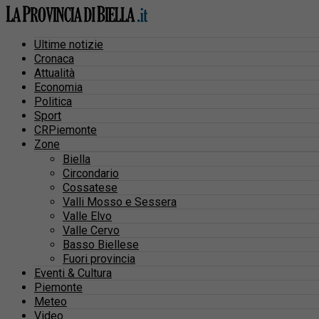
Ultime notizie
Cronaca
Attualità
Economia
Politica
Sport
CRPiemonte
Zone
Biella
Circondario
Cossatese
Valli Mosso e Sessera
Valle Elvo
Valle Cervo
Basso Biellese
Fuori provincia
Eventi & Cultura
Piemonte
Meteo
Video