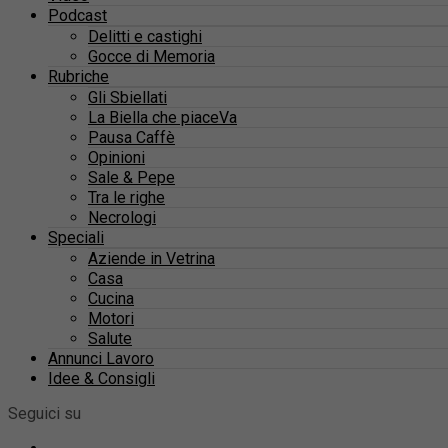
Podcast
Delitti e castighi
Gocce di Memoria
Rubriche
Gli Sbiellati
La Biella che piaceVa
Pausa Caffè
Opinioni
Sale & Pepe
Tra le righe
Necrologi
Speciali
Aziende in Vetrina
Casa
Cucina
Motori
Salute
Annunci Lavoro
Idee & Consigli
Seguici su