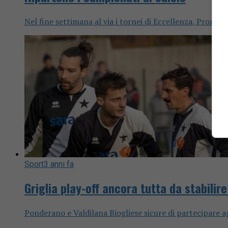
Nel fine settimana al via i tornei di Eccellenza, Promoz
Sport
3 anni fa
Griglia play-off ancora tutta da stabilir
Ponderano e Valdilana Biogliese sicure di partecipare a