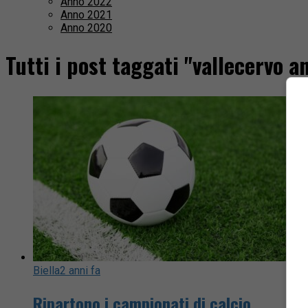
Anno 2022
Anno 2021
Anno 2020
Tutti i post taggati "vallecervo 
Biella
2 anni fa
Ripartono i campionati di calcio