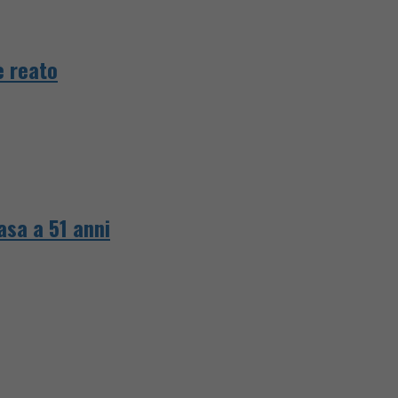
è reato
asa a 51 anni