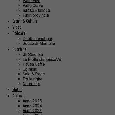
Valle Elvo
Valle Cervo
Basso Biellese
Fuori provincia
Eventi & Cultura
Video
Podcast
Delitti e castighi
Gocce di Memoria
Rubriche
Gli Sbiellati
La Biella che piaceVa
Pausa Caffè
Opinioni
Sale & Pepe
Tra le righe
Necrologi
Meteo
Archivio
Anno 2025
Anno 2024
Anno 2023