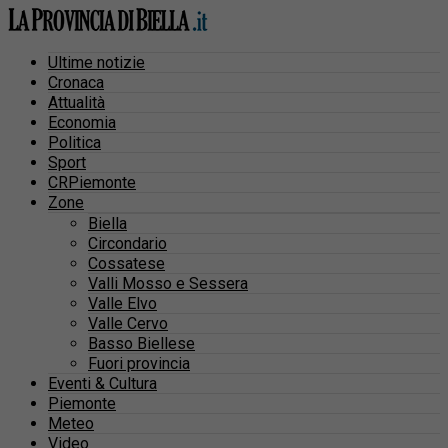
Ultime notizie
Cronaca
Attualità
Economia
Politica
Sport
CRPiemonte
Zone
Biella
Circondario
Cossatese
Valli Mosso e Sessera
Valle Elvo
Valle Cervo
Basso Biellese
Fuori provincia
Eventi & Cultura
Piemonte
Meteo
Video