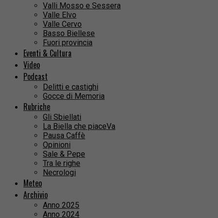
Valli Mosso e Sessera
Valle Elvo
Valle Cervo
Basso Biellese
Fuori provincia
Eventi & Cultura
Video
Podcast
Delitti e castighi
Gocce di Memoria
Rubriche
Gli Sbiellati
La Biella che piaceVa
Pausa Caffè
Opinioni
Sale & Pepe
Tra le righe
Necrologi
Meteo
Archivio
Anno 2025
Anno 2024