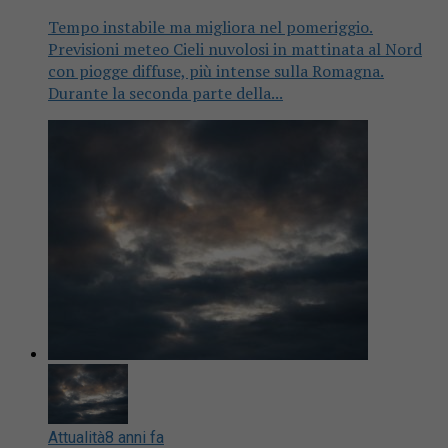
Tempo instabile ma migliora nel pomeriggio.
Previsioni meteo Cieli nuvolosi in mattinata al Nord
con piogge diffuse, più intense sulla Romagna.
Durante la seconda parte della...
Attualità
8 anni fa