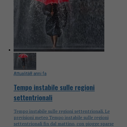
Attualità
8 anni fa
Tempo instabile sulle regioni
settentrionali
Tempo instabile sulle regioni settentrionali. Le
previsioni meteo Tempo instabile sulle regioni
settentrionali fin dal mattino, con piogge sparse