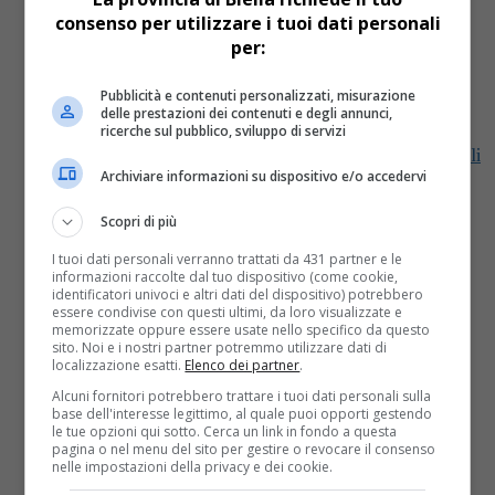
consenso per utilizzare i tuoi dati personali
Tempo instabile con temporali
per:
localmente intensi
Pubblicità e contenuti personalizzati, misurazione
delle prestazioni dei contenuti e degli annunci,
Tempo instabile con temporali localmente intensi
ricerche sul pubblico, sviluppo di servizi
Tempo instabile sulle Alpi dove sono attesi temporali
Archiviare informazioni su dispositivo e/o accedervi
localmente intensi sui rilievi di Valle d’Aosta,
Piemonte e alta Lombardia tra...
Scopri di più
I tuoi dati personali verranno trattati da 431 partner e le
informazioni raccolte dal tuo dispositivo (come cookie,
identificatori univoci e altri dati del dispositivo) potrebbero
essere condivise con questi ultimi, da loro visualizzate e
memorizzate oppure essere usate nello specifico da questo
sito. Noi e i nostri partner potremmo utilizzare dati di
localizzazione esatti.
Elenco dei partner
.
Alcuni fornitori potrebbero trattare i tuoi dati personali sulla
base dell'interesse legittimo, al quale puoi opporti gestendo
le tue opzioni qui sotto. Cerca un link in fondo a questa
pagina o nel menu del sito per gestire o revocare il consenso
nelle impostazioni della privacy e dei cookie.