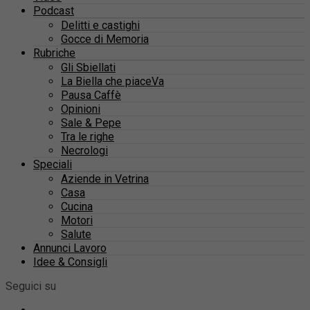
Podcast
Delitti e castighi
Gocce di Memoria
Rubriche
Gli Sbiellati
La Biella che piaceVa
Pausa Caffè
Opinioni
Sale & Pepe
Tra le righe
Necrologi
Speciali
Aziende in Vetrina
Casa
Cucina
Motori
Salute
Annunci Lavoro
Idee & Consigli
Seguici su