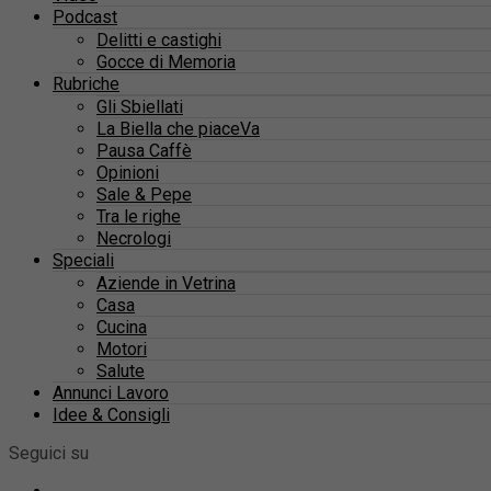
Podcast
Delitti e castighi
Gocce di Memoria
Rubriche
Gli Sbiellati
La Biella che piaceVa
Pausa Caffè
Opinioni
Sale & Pepe
Tra le righe
Necrologi
Speciali
Aziende in Vetrina
Casa
Cucina
Motori
Salute
Annunci Lavoro
Idee & Consigli
Seguici su