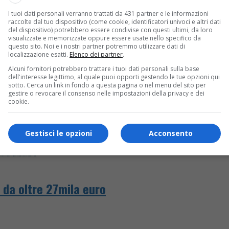
I tuoi dati personali verranno trattati da 431 partner e le informazioni
 118 per le cure del caso
raccolte dal tuo dispositivo (come cookie, identificatori univoci e altri dati
del dispositivo) potrebbero essere condivise con questi ultimi, da loro
visualizzate e memorizzate oppure essere usate nello specifico da
questo sito. Noi e i nostri partner potremmo utilizzare dati di
localizzazione esatti.
Elenco dei partner
.
Alcuni fornitori potrebbero trattare i tuoi dati personali sulla base
dell'interesse legittimo, al quale puoi opporti gestendo le tue opzioni qui
sotto. Cerca un link in fondo a questa pagina o nel menu del sito per
gestire o revocare il consenso nelle impostazioni della privacy e dei
cookie.
Gestisci le opzioni
Acconsento
” da oltre 27mila euro