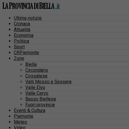
Ultime notizie
Cronaca
Attualità
Economia
Politica
Sport
CRPiemonte
Zone
Biella
Circondario
Cossatese
Valli Mosso e Sessera
Valle Elvo
Valle Cervo
Basso Biellese
Fuori provincia
Eventi & Cultura
Piemonte
Meteo
Video