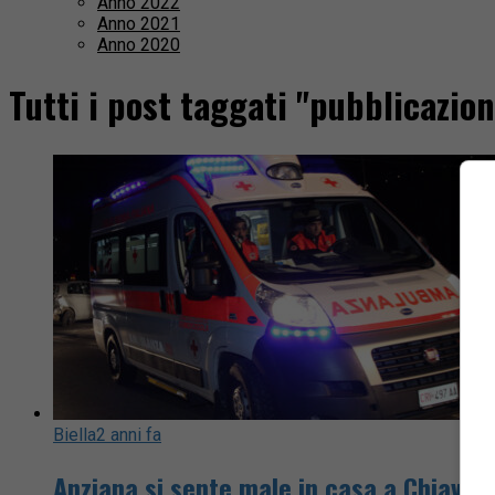
Anno 2022
Anno 2021
Anno 2020
Tutti i post taggati "pubblicazi
Biella
2 anni fa
Anziana si sente male in casa a Chiavaz