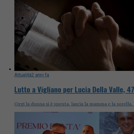
Attualità
2 anni fa
Lutto a Vigliano per Lucia Della Valle, 4
Oggi la donna si è spenta, lascia la mamma e la sorella.