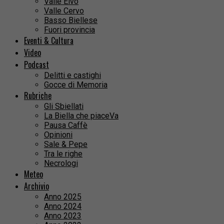
Valle Elvo
Valle Cervo
Basso Biellese
Fuori provincia
Eventi & Cultura
Video
Podcast
Delitti e castighi
Gocce di Memoria
Rubriche
Gli Sbiellati
La Biella che piaceVa
Pausa Caffè
Opinioni
Sale & Pepe
Tra le righe
Necrologi
Meteo
Archivio
Anno 2025
Anno 2024
Anno 2023