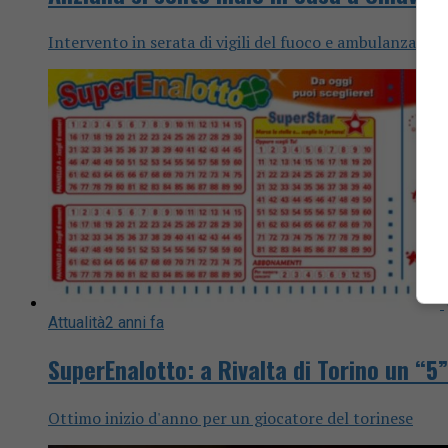
Intervento in serata di vigili del fuoco e ambulanza del
Attualità
2 anni fa
SuperEnalotto: a Rivalta di Torino un “5
Ottimo inizio d'anno per un giocatore del torinese