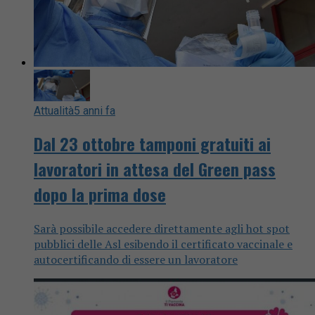
Attualità
5 anni fa
Dal 23 ottobre tamponi gratuiti ai
lavoratori in attesa del Green pass
dopo la prima dose
Sarà possibile accedere direttamente agli hot spot
pubblici delle Asl esibendo il certificato vaccinale e
autocertificando di essere un lavoratore