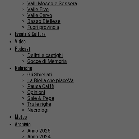
Valli Mosso e Sessera
Valle Elvo
Valle Cervo
Basso Biellese
Fuori provincia
Eventi & Cultura
Video
Podcast
Delitti e castighi
Gocce di Memoria
Rubriche
Gli Sbiellati
La Biella che piaceVa
Pausa Caffè
Opinioni
Sale & Pepe
Tra le righe
Necrologi
Meteo
Archivio
Anno 2025
Anno 2024