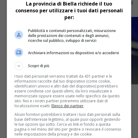
Per motivi di salute, lavoro, studio o viaggio sia per la
La provincia di Biella richiede il tuo
prima dose che per il richiamo
consenso per utilizzare i tuoi dati personali
per:
Pubblicità e contenuti personalizzati, misurazione
delle prestazioni dei contenuti e degli annunci,
ricerche sul pubblico, sviluppo di servizi
Archiviare informazioni su dispositivo e/o accedervi
Scopri di più
I tuoi dati personali verranno trattati da 431 partner e le
informazioni raccolte dal tuo dispositivo (come cookie,
identificatori univoci e altri dati del dispositivo) potrebbero
essere condivise con questi ultimi, da loro visualizzate e
memorizzate oppure essere usate nello specifico da questo
sito. Noi e i nostri partner potremmo utilizzare dati di
Attualità
5 anni fa
localizzazione esatti.
Elenco dei partner
.
Alcuni fornitori potrebbero trattare i tuoi dati personali sulla
Covid Piemonte, ieri sono state
base dell'interesse legittimo, al quale puoi opporti gestendo
le tue opzioni qui sotto. Cerca un link in fondo a questa
vaccinate altre 3.514 persone [1.045
pagina o nel menu del sito per gestire o revocare il consenso
nelle impostazioni della privacy e dei cookie.