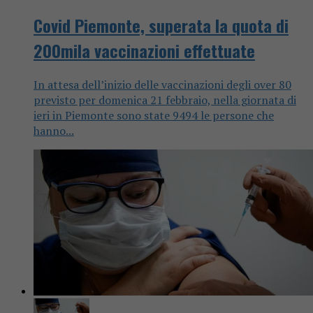
Covid Piemonte, superata la quota di
200mila vaccinazioni effettuate
In attesa dell’inizio delle vaccinazioni degli over 80
previsto per domenica 21 febbraio, nella giornata di
ieri in Piemonte sono state 9494 le persone che
hanno...