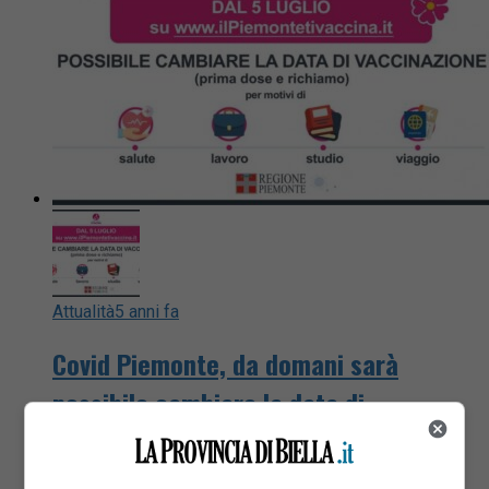
Attualità
5 anni fa
Covid Piemonte, da domani sarà
possibile cambiare la data di
vaccinazione