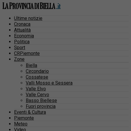
Ultime notizie
Cronaca
Attualità
Economia
Politica
Sport
CRPiemonte
Zone
Biella
Circondario
Cossatese
Valli Mosso e Sessera
Valle Elvo
Valle Cervo
Basso Biellese
Fuori provincia
Eventi & Cultura
Piemonte
Meteo
Video