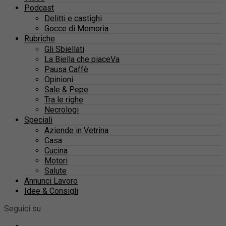
Podcast
Delitti e castighi
Gocce di Memoria
Rubriche
Gli Sbiellati
La Biella che piaceVa
Pausa Caffè
Opinioni
Sale & Pepe
Tra le righe
Necrologi
Speciali
Aziende in Vetrina
Casa
Cucina
Motori
Salute
Annunci Lavoro
Idee & Consigli
Seguici su