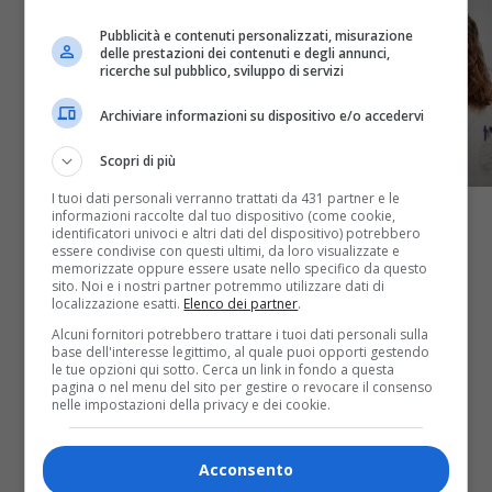
Pubblicità e contenuti personalizzati, misurazione
delle prestazioni dei contenuti e degli annunci,
ricerche sul pubblico, sviluppo di servizi
Archiviare informazioni su dispositivo e/o accedervi
Scopri di più
I tuoi dati personali verranno trattati da 431 partner e le
informazioni raccolte dal tuo dispositivo (come cookie,
identificatori univoci e altri dati del dispositivo) potrebbero
essere condivise con questi ultimi, da loro visualizzate e
memorizzate oppure essere usate nello specifico da questo
sito. Noi e i nostri partner potremmo utilizzare dati di
Attualità
5 anni fa
localizzazione esatti.
Elenco dei partner
.
Alcuni fornitori potrebbero trattare i tuoi dati personali sulla
Oncologia molecolare, il laboratorio
base dell'interesse legittimo, al quale puoi opporti gestendo
le tue opzioni qui sotto. Cerca un link in fondo a questa
della Fondazione Tempia compie 10
pagina o nel menu del sito per gestire o revocare il consenso
nelle impostazioni della privacy e dei cookie.
anni
Acconsento
Ieri come oggi a dirigerlo c’è Maria Scatolini.