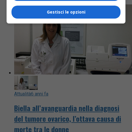
Gestisci le opzioni
Attualità
6 anni fa
Biella all’avanguardia nella diagnosi
del tumore ovarico, l’ottava causa di
morte tra le donne