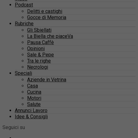
Podcast
Delitti e castighi
Gocce di Memoria
Rubriche
Gli Sbiellati
La Biella che piaceVa
Pausa Caffè
Opinioni
Sale & Pepe
Tra le righe
Necrologi
Speciali
Aziende in Vetrina
Casa
Cucina
Motori
Salute
Annunci Lavoro
Idee & Consigli
Seguici su