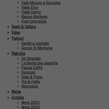
Valli Mosso e Sessera
Valle Elvo
Valle Cervo
Basso Biellese
Fuori provincia
Eventi & Cultura
Video
Podcast
Delitti e castighi
Gocce di Memoria
Rubriche
Gli Sbiellati
La Biella che piaceVa
Pausa Caffè
Opinioni
Sale & Pepe
Tra le righe
Necrologi
Meteo
Archivio
Anno 2025
Anno 2024