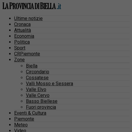
Ultime notizie
Cronaca
Attualità
Economia
Politica
Sport
CRPiemonte
Zone
Biella
Circondario
Cossatese
Valli Mosso e Sessera
Valle Elvo
Valle Cervo
Basso Biellese
Fuori provincia
Eventi & Cultura
Piemonte
Meteo
Video