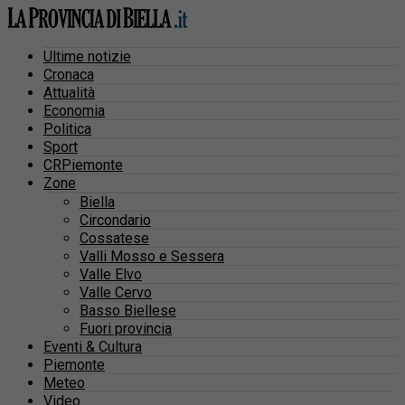
Ultime notizie
Cronaca
Attualità
Economia
Politica
Sport
CRPiemonte
Zone
Biella
Circondario
Cossatese
Valli Mosso e Sessera
Valle Elvo
Valle Cervo
Basso Biellese
Fuori provincia
Eventi & Cultura
Piemonte
Meteo
Video