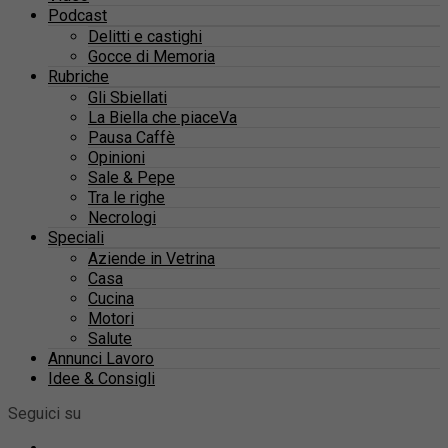
Podcast
Delitti e castighi
Gocce di Memoria
Rubriche
Gli Sbiellati
La Biella che piaceVa
Pausa Caffè
Opinioni
Sale & Pepe
Tra le righe
Necrologi
Speciali
Aziende in Vetrina
Casa
Cucina
Motori
Salute
Annunci Lavoro
Idee & Consigli
Seguici su