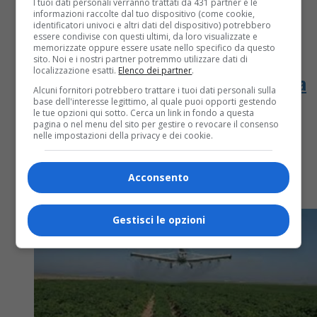
I tuoi dati personali verranno trattati da 431 partner e le
informazioni raccolte dal tuo dispositivo (come cookie,
identificatori univoci e altri dati del dispositivo) potrebbero
essere condivise con questi ultimi, da loro visualizzate e
memorizzate oppure essere usate nello specifico da questo
Attualità
6 anni fa
sito. Noi e i nostri partner potremmo utilizzare dati di
localizzazione esatti.
Elenco dei partner
.
Messaggi che promettono buoni spesa
Alcuni fornitori potrebbero trattare i tuoi dati personali sulla
base dell'interesse legittimo, al quale puoi opporti gestendo
Esselunga, attenzione è una truffa
le tue opzioni qui sotto. Cerca un link in fondo a questa
pagina o nel menu del sito per gestire o revocare il consenso
nelle impostazioni della privacy e dei cookie.
La Polizia Postale nel corso delle attività di
monitoraggio della rete, ha rinvenuto una massiva
attività di spamming mediante la diffusione di
Acconsento
messaggi pubblicitari truffaldini inerenti...
Gestisci le opzioni