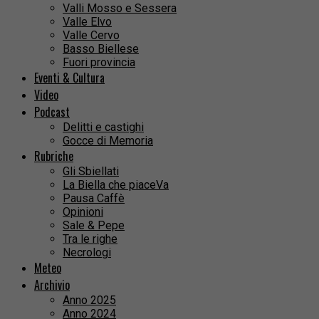
Valli Mosso e Sessera
Valle Elvo
Valle Cervo
Basso Biellese
Fuori provincia
Eventi & Cultura
Video
Podcast
Delitti e castighi
Gocce di Memoria
Rubriche
Gli Sbiellati
La Biella che piaceVa
Pausa Caffè
Opinioni
Sale & Pepe
Tra le righe
Necrologi
Meteo
Archivio
Anno 2025
Anno 2024