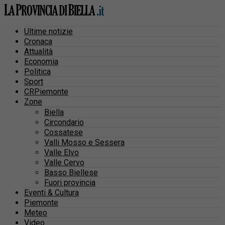
Ultime notizie
Cronaca
Attualità
Economia
Politica
Sport
CRPiemonte
Zone
Biella
Circondario
Cossatese
Valli Mosso e Sessera
Valle Elvo
Valle Cervo
Basso Biellese
Fuori provincia
Eventi & Cultura
Piemonte
Meteo
Video