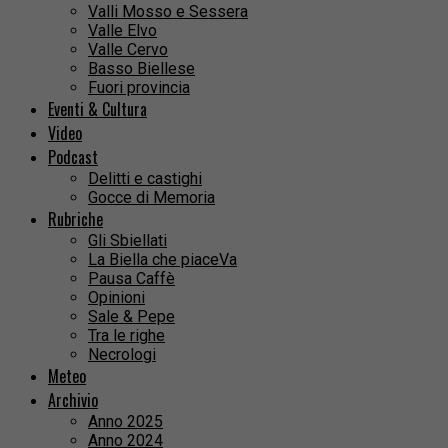
Valli Mosso e Sessera
Valle Elvo
Valle Cervo
Basso Biellese
Fuori provincia
Eventi & Cultura
Video
Podcast
Delitti e castighi
Gocce di Memoria
Rubriche
Gli Sbiellati
La Biella che piaceVa
Pausa Caffè
Opinioni
Sale & Pepe
Tra le righe
Necrologi
Meteo
Archivio
Anno 2025
Anno 2024