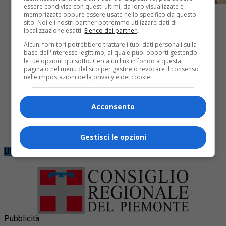
essere condivise con questi ultimi, da loro visualizzate e
memorizzate oppure essere usate nello specifico da questo
sito. Noi e i nostri partner potremmo utilizzare dati di
localizzazione esatti.
Elenco dei partner
.
Alcuni fornitori potrebbero trattare i tuoi dati personali sulla
Attualità
3 mesi fa
base dell'interesse legittimo, al quale puoi opporti gestendo
le tue opzioni qui sotto. Cerca un link in fondo a questa
pagina o nel menu del sito per gestire o revocare il consenso
La vita avventurosa di Enrico Dellara
nelle impostazioni della privacy e dei cookie.
nel mondo
Acconsento
Ha lasciato casa nel 1992, quando aveva 19 anni, da
allora ha visitato 52 Paesi. Parla 5 lingue
Gestisci le opzioni
Ultime notizie
Pubblicità