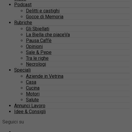
Podcast
Delitti e castighi
Gocce di Memoria
Rubriche
Gli Sbiellati
La Biella che piaceVa
Pausa Caffè
Opinioni
Sale & Pepe
Tra le righe
Necrologi
Speciali
Aziende in Vetrina
Casa
Cucina
Motori
Salute
Annunci Lavoro
Idee & Consigli
Seguici su