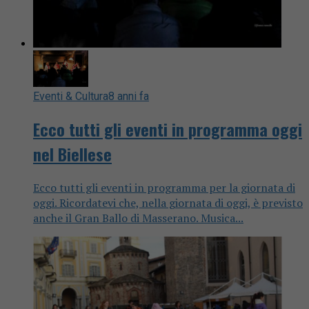
Eventi & Cultura
8 anni fa
Ecco tutti gli eventi in programma oggi
nel Biellese
Ecco tutti gli eventi in programma per la giornata di
oggi. Ricordatevi che, nella giornata di oggi, è previsto
anche il Gran Ballo di Masserano. Musica...