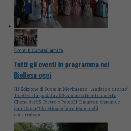
Eventi & Cultura
6 anni fa
Tutti gli eventi in programma nel
Biellese oggi
III Edizione di Suoni in Movimento: “Andata e ritorno”
15.30 visita guidata all’Ecomuseo16.30 concerto
Chiesa dei SS. Pietro e PaoloEl Cimarron ensemble
duo“Danze”Christina Schorn Mancinelli
chitarraIvan...