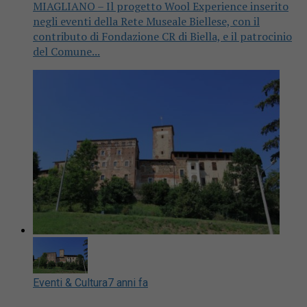
MIAGLIANO – Il progetto Wool Experience inserito
negli eventi della Rete Museale Biellese, con il
contributo di Fondazione CR di Biella, e il patrocinio
del Comune...
Eventi & Cultura
7 anni fa