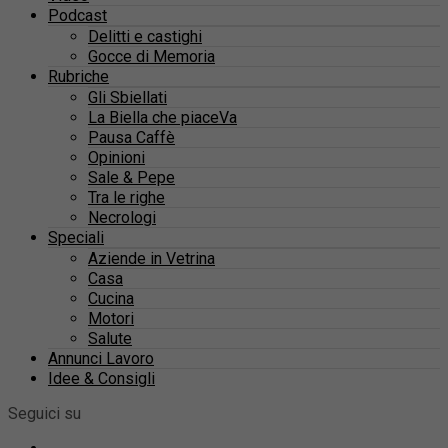
Podcast
Delitti e castighi
Gocce di Memoria
Rubriche
Gli Sbiellati
La Biella che piaceVa
Pausa Caffè
Opinioni
Sale & Pepe
Tra le righe
Necrologi
Speciali
Aziende in Vetrina
Casa
Cucina
Motori
Salute
Annunci Lavoro
Idee & Consigli
Seguici su