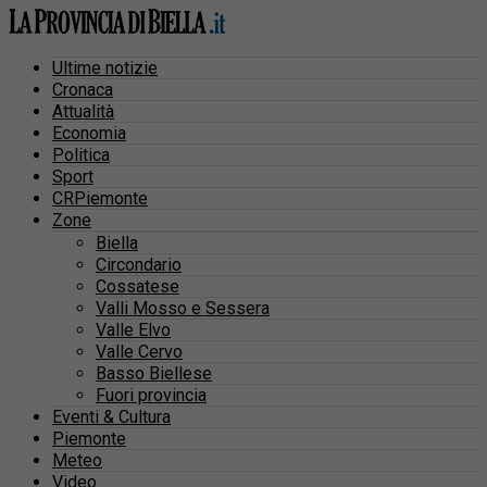
Ultime notizie
Cronaca
Attualità
Economia
Politica
Sport
CRPiemonte
Zone
Biella
Circondario
Cossatese
Valli Mosso e Sessera
Valle Elvo
Valle Cervo
Basso Biellese
Fuori provincia
Eventi & Cultura
Piemonte
Meteo
Video