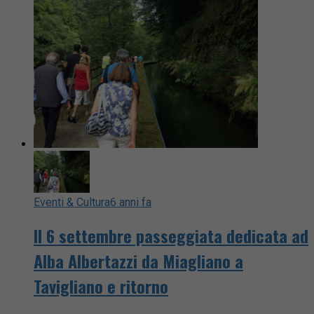
Eventi & Cultura
6 anni fa
Il 6 settembre passeggiata dedicata ad
Alba Albertazzi da Miagliano a
Tavigliano e ritorno