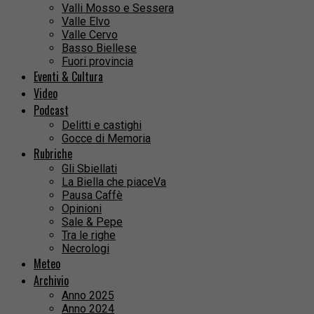
Valli Mosso e Sessera
Valle Elvo
Valle Cervo
Basso Biellese
Fuori provincia
Eventi & Cultura
Video
Podcast
Delitti e castighi
Gocce di Memoria
Rubriche
Gli Sbiellati
La Biella che piaceVa
Pausa Caffè
Opinioni
Sale & Pepe
Tra le righe
Necrologi
Meteo
Archivio
Anno 2025
Anno 2024