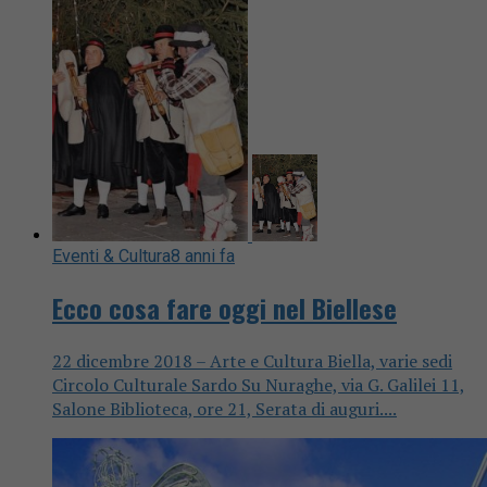
Eventi & Cultura
8 anni fa
Ecco cosa fare oggi nel Biellese
22 dicembre 2018 – Arte e Cultura Biella, varie sedi
Circolo Culturale Sardo Su Nuraghe, via G. Galilei 11,
Salone Biblioteca, ore 21, Serata di auguri....