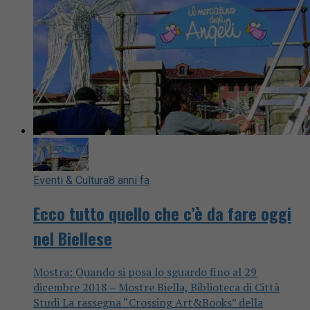
Eventi & Cultura
8 anni fa
Ecco tutto quello che c’è da fare oggi
nel Biellese
Mostra: Quando si posa lo sguardo fino al 29
dicembre 2018 – Mostre Biella, Biblioteca di Città
Studi La rassegna “Crossing Art&Books” della