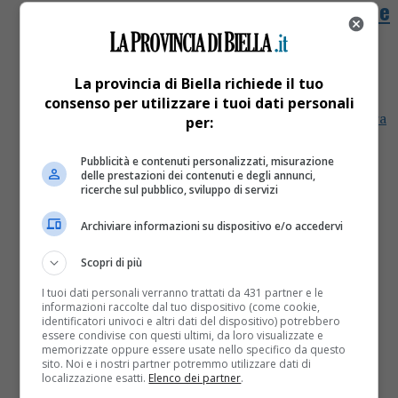
Aperture straordinarie, visite guidate e
molto altro in programma per questa
domenica
La provincia di Biella richiede il tuo
consenso per utilizzare i tuoi dati personali
Castello di Massazza 19 maggio 2019 – Arte e Cultura
per:
– Orario: dalle 10 alle 13 e dalle 14.30 alle 17.30
Massazza, Castello, via Casetti 1/S.S....
Pubblicità e contenuti personalizzati, misurazione
delle prestazioni dei contenuti e degli annunci,
ricerche sul pubblico, sviluppo di servizi
Archiviare informazioni su dispositivo e/o accedervi
Scopri di più
I tuoi dati personali verranno trattati da 431 partner e le
informazioni raccolte dal tuo dispositivo (come cookie,
identificatori univoci e altri dati del dispositivo) potrebbero
essere condivise con questi ultimi, da loro visualizzate e
memorizzate oppure essere usate nello specifico da questo
sito. Noi e i nostri partner potremmo utilizzare dati di
localizzazione esatti.
Elenco dei partner
.