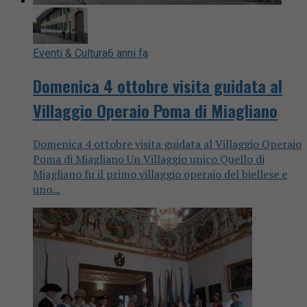
Eventi & Cultura
6 anni fa
Domenica 4 ottobre visita guidata al
Villaggio Operaio Poma di Miagliano
Domenica 4 ottobre visita guidata al Villaggio Operaio
Poma di Miagliano Un Villaggio unico Quello di
Miagliano fu il primo villaggio operaio del biellese e
uno...