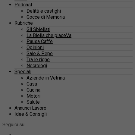
Podcast
Delitti e castighi
Gocce di Memoria
Rubriche
Gli Sbiellati
La Biella che piaceVa
Pausa Caffè
Opinioni
Sale & Pepe
Tra le righe
Necrologi
Speciali
Aziende in Vetrina
Casa
Cucina
Motori
Salute
Annunci Lavoro
Idee & Consigli
Seguici su