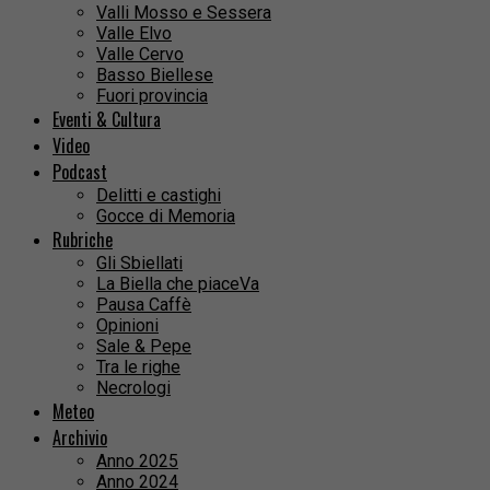
Valli Mosso e Sessera
Valle Elvo
Valle Cervo
Basso Biellese
Fuori provincia
Eventi & Cultura
Video
Podcast
Delitti e castighi
Gocce di Memoria
Rubriche
Gli Sbiellati
La Biella che piaceVa
Pausa Caffè
Opinioni
Sale & Pepe
Tra le righe
Necrologi
Meteo
Archivio
Anno 2025
Anno 2024