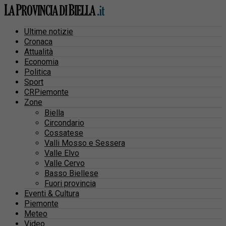
Ultime notizie
Cronaca
Attualità
Economia
Politica
Sport
CRPiemonte
Zone
Biella
Circondario
Cossatese
Valli Mosso e Sessera
Valle Elvo
Valle Cervo
Basso Biellese
Fuori provincia
Eventi & Cultura
Piemonte
Meteo
Video