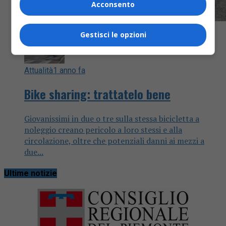
Acconsento
Gestisci le opzioni
Attualità
1 anno fa
Bike sharing: trattatelo bene
Giovanissimi in due o tre sulla stessa bicicletta a
noleggio creano pericolo a loro stessi e alla
circolazione, oltre che potenziali danni ai mezzi a
due...
Ultime notizie