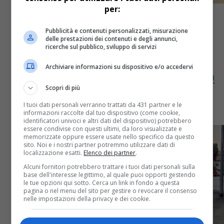
per:
Pubblicità e contenuti personalizzati, misurazione
delle prestazioni dei contenuti e degli annunci,
ricerche sul pubblico, sviluppo di servizi
Attualità
1 anno fa
Archiviare informazioni su dispositivo e/o accedervi
Guerra ai furbetti delle bici a noleggio
Scopri di più
Presto nuovi meccanismi di controllo e sicurezza,
I tuoi dati personali verranno trattati da 431 partner e le
servirà anche la carta d’identità
informazioni raccolte dal tuo dispositivo (come cookie,
identificatori univoci e altri dati del dispositivo) potrebbero
essere condivise con questi ultimi, da loro visualizzate e
memorizzate oppure essere usate nello specifico da questo
sito. Noi e i nostri partner potremmo utilizzare dati di
localizzazione esatti.
Elenco dei partner
.
Alcuni fornitori potrebbero trattare i tuoi dati personali sulla
base dell'interesse legittimo, al quale puoi opporti gestendo
le tue opzioni qui sotto. Cerca un link in fondo a questa
pagina o nel menu del sito per gestire o revocare il consenso
nelle impostazioni della privacy e dei cookie.