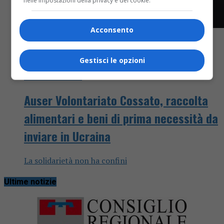
nelle impostazioni della privacy e dei cookie.
Acconsento
Gestisci le opzioni
Attualità
4 anni fa
Auser Volontariato Cossato, raccolta
alimentari e beni di prima necessità da
inviare in Ucraina
La solidarietà non ha confini
Ultime notizie