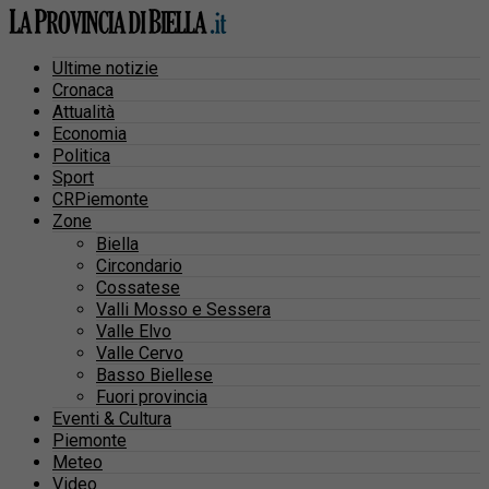
Ultime notizie
Cronaca
Attualità
Economia
Politica
Sport
CRPiemonte
Zone
Biella
Circondario
Cossatese
Valli Mosso e Sessera
Valle Elvo
Valle Cervo
Basso Biellese
Fuori provincia
Eventi & Cultura
Piemonte
Meteo
Video