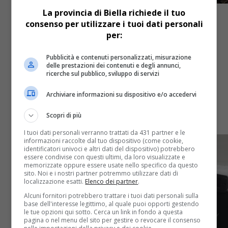
La provincia di Biella richiede il tuo
consenso per utilizzare i tuoi dati personali
per:
Attualità
3 anni fa
Pubblicità e contenuti personalizzati, misurazione
delle prestazioni dei contenuti e degli annunci,
Auser Cossato porta gli auguri di
ricerche sul pubblico, sviluppo di servizi
Natale alla casa di riposo Gallo
Archiviare informazioni su dispositivo e/o accedervi
Scopri di più
Torta offerta dalla Pasticceria Maniscalco e Rainero
I tuoi dati personali verranno trattati da 431 partner e le
informazioni raccolte dal tuo dispositivo (come cookie,
identificatori univoci e altri dati del dispositivo) potrebbero
essere condivise con questi ultimi, da loro visualizzate e
memorizzate oppure essere usate nello specifico da questo
sito. Noi e i nostri partner potremmo utilizzare dati di
localizzazione esatti.
Elenco dei partner
.
Alcuni fornitori potrebbero trattare i tuoi dati personali sulla
base dell'interesse legittimo, al quale puoi opporti gestendo
le tue opzioni qui sotto. Cerca un link in fondo a questa
pagina o nel menu del sito per gestire o revocare il consenso