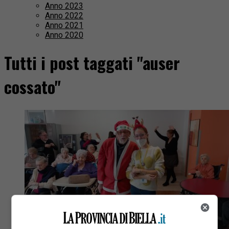
Anno 2023
Anno 2022
Anno 2021
Anno 2020
Tutti i post taggati "auser
cossato"