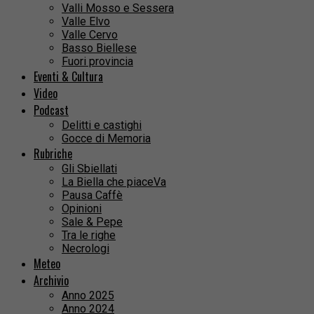
Valli Mosso e Sessera
Valle Elvo
Valle Cervo
Basso Biellese
Fuori provincia
Eventi & Cultura
Video
Podcast
Delitti e castighi
Gocce di Memoria
Rubriche
Gli Sbiellati
La Biella che piaceVa
Pausa Caffè
Opinioni
Sale & Pepe
Tra le righe
Necrologi
Meteo
Archivio
Anno 2025
Anno 2024