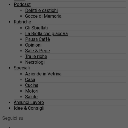
Podcast
Delitti e castighi
Gocce di Memoria
Rubriche
Gli Sbiellati
La Biella che piaceVa
Pausa Caffè
Opinioni
Sale & Pepe
Tra le righe
Necrologi
Speciali
Aziende in Vetrina
Casa
Cucina
Motori
Salute
Annunci Lavoro
Idee & Consigli
Seguici su