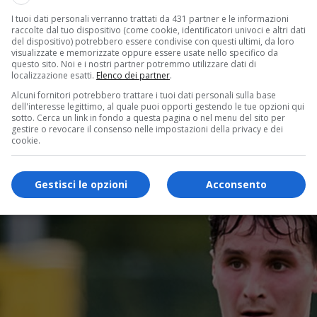
I tuoi dati personali verranno trattati da 431 partner e le informazioni
raccolte dal tuo dispositivo (come cookie, identificatori univoci e altri dati
del dispositivo) potrebbero essere condivise con questi ultimi, da loro
visualizzate e memorizzate oppure essere usate nello specifico da
questo sito. Noi e i nostri partner potremmo utilizzare dati di
localizzazione esatti.
Elenco dei partner
.
Alcuni fornitori potrebbero trattare i tuoi dati personali sulla base
dell'interesse legittimo, al quale puoi opporti gestendo le tue opzioni qui
sotto. Cerca un link in fondo a questa pagina o nel menu del sito per
gestire o revocare il consenso nelle impostazioni della privacy e dei
cookie.
Gestisci le opzioni
Acconsento