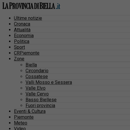
Ultime notizie
Cronaca
Attualità
Economia
Politica
Sport
CRPiemonte
Zone
Biella
Circondario
Cossatese
Valli Mosso e Sessera
Valle Elvo
Valle Cervo
Basso Biellese
Fuori provincia
Eventi & Cultura
Piemonte
Meteo
Video