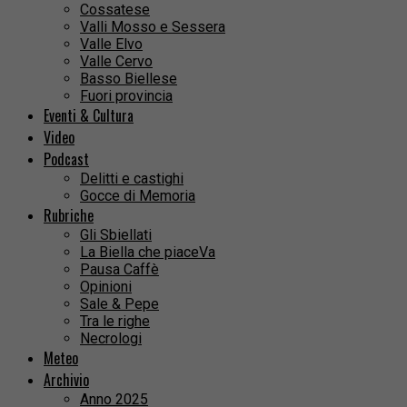
Cossatese
Valli Mosso e Sessera
Valle Elvo
Valle Cervo
Basso Biellese
Fuori provincia
Eventi & Cultura
Video
Podcast
Delitti e castighi
Gocce di Memoria
Rubriche
Gli Sbiellati
La Biella che piaceVa
Pausa Caffè
Opinioni
Sale & Pepe
Tra le righe
Necrologi
Meteo
Archivio
Anno 2025