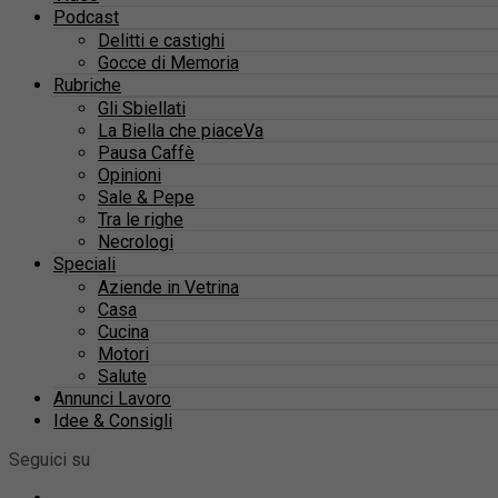
Podcast
Delitti e castighi
Gocce di Memoria
Rubriche
Gli Sbiellati
La Biella che piaceVa
Pausa Caffè
Opinioni
Sale & Pepe
Tra le righe
Necrologi
Speciali
Aziende in Vetrina
Casa
Cucina
Motori
Salute
Annunci Lavoro
Idee & Consigli
Seguici su