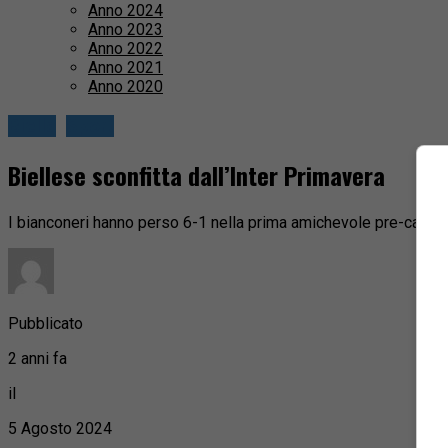
Anno 2024
Anno 2023
Anno 2022
Anno 2021
Anno 2020
Biella
Sport
Biellese sconfitta dall’Inter Primavera
I bianconeri hanno perso 6-1 nella prima amichevole pre-camp
Pubblicato
2 anni fa
il
5 Agosto 2024