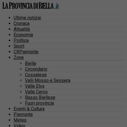
Ultime notizie
Cronaca
Attualità
Economia
Politica
Sport
CRPiemonte
Zone
Biella
Circondario
Cossatese
Valli Mosso e Sessera
Valle Elvo
Valle Cervo
Basso Biellese
Fuori provincia
Eventi & Cultura
Piemonte
Meteo
Video