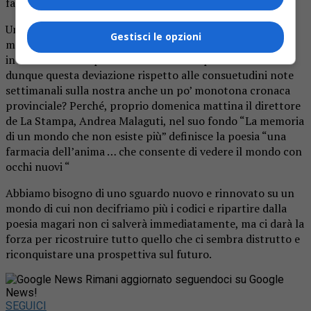
facendomi avvertire fortemente la sua presenza.
Un effetto simile a quando sentiamo una canzone, una
Gestisci le opzioni
musica familiare di un passato che sembra lontano e che
invece è solo assopito dentro al nostro presente. Perché
dunque questa deviazione rispetto alle consuetudini note
settimanali sulla nostra anche un po’ monotona cronaca
provinciale? Perché, proprio domenica mattina il direttore
de La Stampa, Andrea Malaguti, nel suo fondo “La memoria
di un mondo che non esiste più” definisce la poesia “una
farmacia dell’anima … che consente di vedere il mondo con
occhi nuovi “
Abbiamo bisogno di uno sguardo nuovo e rinnovato su un
mondo di cui non decifriamo più i codici e ripartire dalla
poesia magari non ci salverà immediatamente, ma ci darà la
forza per ricostruire tutto quello che ci sembra distrutto e
riconquistare una prospettiva sul futuro.
Rimani aggiornato seguendoci su Google
News!
SEGUICI