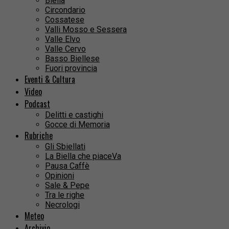
Biella
Circondario
Cossatese
Valli Mosso e Sessera
Valle Elvo
Valle Cervo
Basso Biellese
Fuori provincia
Eventi & Cultura
Video
Podcast
Delitti e castighi
Gocce di Memoria
Rubriche
Gli Sbiellati
La Biella che piaceVa
Pausa Caffè
Opinioni
Sale & Pepe
Tra le righe
Necrologi
Meteo
Archivio