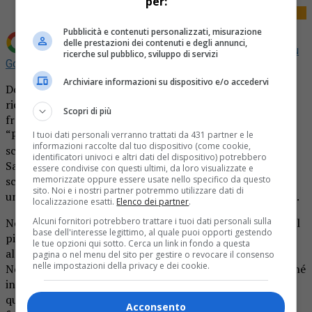
per:
Pubblicità e contenuti personalizzati, misurazione
delle prestazioni dei contenuti e degli annunci,
Aggiungi La Provincia di Biella come
Fonte preferita su
ricerche sul pubblico, sviluppo di servizi
Google
Archiviare informazioni su dispositivo e/o accedervi
Domenica mattina, mentre preparavo le inserzioni per
ricordare la messa dell’anniversario della morte di mio
Scopri di più
fratello Fabrizio, ho riletto una poesia della sua raccolta
“Poesie dell’ora ultima”. Mi sono soffermato su un verso
I tuoi dati personali verranno trattati da 431 partner e le
informazioni raccolte dal tuo dispositivo (come cookie,
scritto il 2 maggio 2002, 23 giorni prima della sua morte.
identificatori univoci e altri dati del dispositivo) potrebbero
Sapeva perfettamente che il cancro non gli avrebbe dato
essere condivise con questi ultimi, da loro visualizzate e
memorizzate oppure essere usate nello specifico da questo
scampo e si preparava attraverso gli scritti, quotidiani , in
sito. Noi e i nostri partner potremmo utilizzare dati di
un percorso introspettivo quasi dialogante con l’Assoluto.
localizzazione esatti.
Elenco dei partner
.
Alcuni fornitori potrebbero trattare i tuoi dati personali sulla
Nonostante le centinaia di morfine e lo sforzo immane nel
base dell'interesse legittimo, al quale puoi opporti gestendo
pigiare sempre più a fatica i tasti del pc, mantenne fino
le tue opzioni qui sotto. Cerca un link in fondo a questa
all’ultimo lucidità e linearità nel dar forma ai suoi versi.
pagina o nel menu del sito per gestire o revocare il consenso
nelle impostazioni della privacy e dei cookie.
Non sono solito parlare del personale né pubblicamente né
in questa rubrica, ma prendo spunto per dire che leggere
quelle poche righe mi ha riportato indietro nel passato,
Acconsento