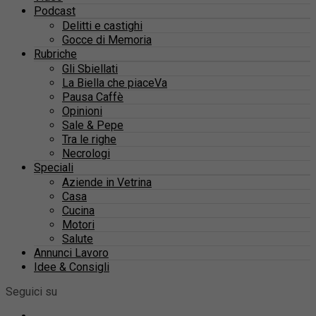
Podcast
Delitti e castighi
Gocce di Memoria
Rubriche
Gli Sbiellati
La Biella che piaceVa
Pausa Caffè
Opinioni
Sale & Pepe
Tra le righe
Necrologi
Speciali
Aziende in Vetrina
Casa
Cucina
Motori
Salute
Annunci Lavoro
Idee & Consigli
Seguici su