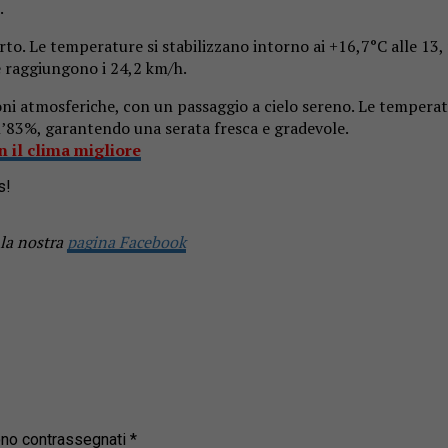
.
to. Le temperature si stabilizzano intorno ai +16,7°C alle 13,
e raggiungono i 24,2 km/h.
ioni atmosferiche, con un passaggio a cielo sereno. Le temperat
ll’83%, garantendo una serata fresca e gradevole.
on il clima migliore
s!
 la nostra
pagina Facebook
sono contrassegnati
*