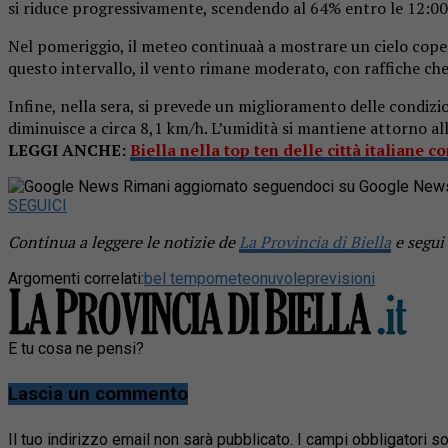
si riduce progressivamente, scendendo al 64% entro le 12:00
Nel pomeriggio, il meteo continuaà a mostrare un cielo coper
questo intervallo, il vento rimane moderato, con raffiche ch
Infine, nella sera, si prevede un miglioramento delle condiz
diminuisce a circa 8,1 km/h. L’umidità si mantiene attorno a
LEGGI ANCHE:
Biella nella top ten delle città italiane c
Rimani aggiornato seguendoci su Google New
SEGUICI
Continua a leggere le notizie de
La Provincia di Biella
e segui
Argomenti correlati:
bel tempo
meteo
nuvole
previsioni
E tu cosa ne pensi?
Lascia un commento
Il tuo indirizzo email non sarà pubblicato.
I campi obbligatori 