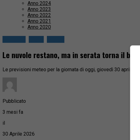
Anno 2024
Anno 2023
Anno 2022
Anno 2021
Anno 2020
Attualità
Biella
Meteo
Le nuvole restano, ma in serata torna il bel
Le previsioni meteo per la giornata di oggi, giovedì 30 aprile
Pubblicato
3 mesi fa
il
30 Aprile 2026