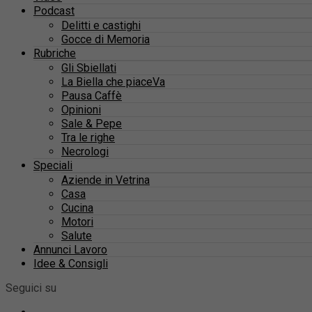
Podcast
Delitti e castighi
Gocce di Memoria
Rubriche
Gli Sbiellati
La Biella che piaceVa
Pausa Caffè
Opinioni
Sale & Pepe
Tra le righe
Necrologi
Speciali
Aziende in Vetrina
Casa
Cucina
Motori
Salute
Annunci Lavoro
Idee & Consigli
Seguici su