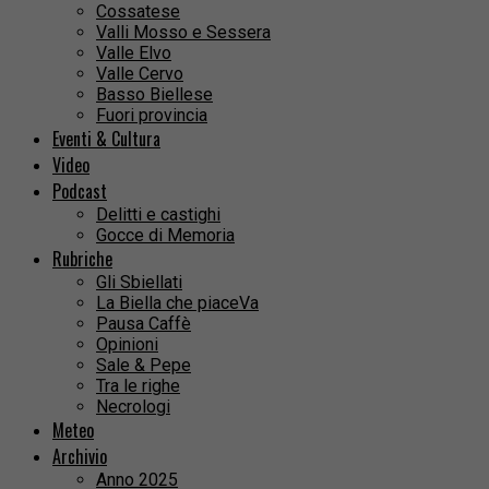
Cossatese
Valli Mosso e Sessera
Valle Elvo
Valle Cervo
Basso Biellese
Fuori provincia
Eventi & Cultura
Video
Podcast
Delitti e castighi
Gocce di Memoria
Rubriche
Gli Sbiellati
La Biella che piaceVa
Pausa Caffè
Opinioni
Sale & Pepe
Tra le righe
Necrologi
Meteo
Archivio
Anno 2025