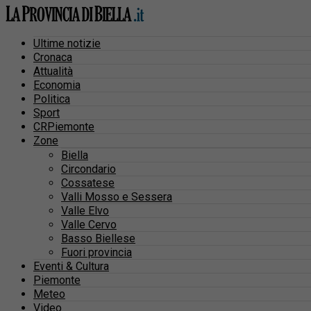
Ultime notizie
Cronaca
Attualità
Economia
Politica
Sport
CRPiemonte
Zone
Biella
Circondario
Cossatese
Valli Mosso e Sessera
Valle Elvo
Valle Cervo
Basso Biellese
Fuori provincia
Eventi & Cultura
Piemonte
Meteo
Video