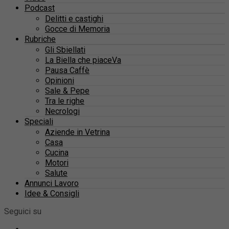
Podcast
Delitti e castighi
Gocce di Memoria
Rubriche
Gli Sbiellati
La Biella che piaceVa
Pausa Caffè
Opinioni
Sale & Pepe
Tra le righe
Necrologi
Speciali
Aziende in Vetrina
Casa
Cucina
Motori
Salute
Annunci Lavoro
Idee & Consigli
Seguici su