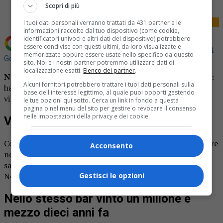
Scopri di più
I tuoi dati personali verranno trattati da 431 partner e le
informazioni raccolte dal tuo dispositivo (come cookie,
identificatori univoci e altri dati del dispositivo) potrebbero
essere condivise con questi ultimi, da loro visualizzate e
Aggiungi La Provincia di Biella come
Fonte preferita su
memorizzate oppure essere usate nello specifico da questo
Google
sito. Noi e i nostri partner potremmo utilizzare dati di
localizzazione esatti.
Elenco dei partner
.
NOVARA
– Cittadino di Novara baciato dalla Dea bendata:
Alcuni fornitori potrebbero trattare i tuoi dati personali sulla
ha vinto mezzo milione di euro grattando un “gratta e
base dell'interesse legittimo, al quale puoi opporti gestendo
vinci” da 10 euro.
le tue opzioni qui sotto. Cerca un link in fondo a questa
pagina o nel menu del sito per gestire o revocare il consenso
nelle impostazioni della privacy e dei cookie.
Vinto mezzo milione di euro a Novara
Come riportato da
Notizia Oggi
, il fortunatissimo giocatore
Acconsento
novarese che ha portato a casa mezzo milione di euro
sarebbe un uomo che abita a Casalgiate, in provincia di
Novara.
Gestisci le opzioni
Nello stesso bar vinto un milione e
mezzo dieci anni fa