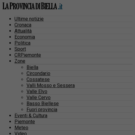
Ultime notizie
Cronaca
Attualità
Economia
Politica
Sport
CRPiemonte
Zone
Biella
Circondario
Cossatese
Valli Mosso e Sessera
Valle Elvo
Valle Cervo
Basso Biellese
Fuori provincia
Eventi & Cultura
Piemonte
Meteo
Video