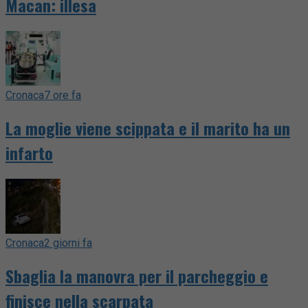
Macan: illesa
Cronaca
7 ore fa
La moglie viene scippata e il marito ha un
infarto
Cronaca
2 giorni fa
Sbaglia la manovra per il parcheggio e
finisce nella scarpata