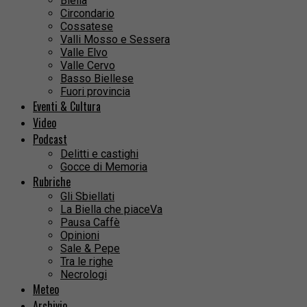
Biella
Circondario
Cossatese
Valli Mosso e Sessera
Valle Elvo
Valle Cervo
Basso Biellese
Fuori provincia
Eventi & Cultura
Video
Podcast
Delitti e castighi
Gocce di Memoria
Rubriche
Gli Sbiellati
La Biella che piaceVa
Pausa Caffè
Opinioni
Sale & Pepe
Tra le righe
Necrologi
Meteo
Archivio