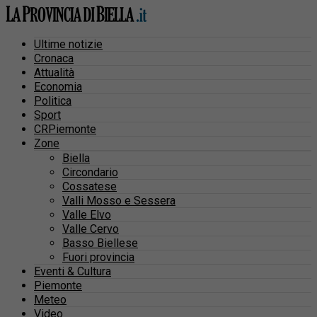
Ultime notizie
Cronaca
Attualità
Economia
Politica
Sport
CRPiemonte
Zone
Biella
Circondario
Cossatese
Valli Mosso e Sessera
Valle Elvo
Valle Cervo
Basso Biellese
Fuori provincia
Eventi & Cultura
Piemonte
Meteo
Video