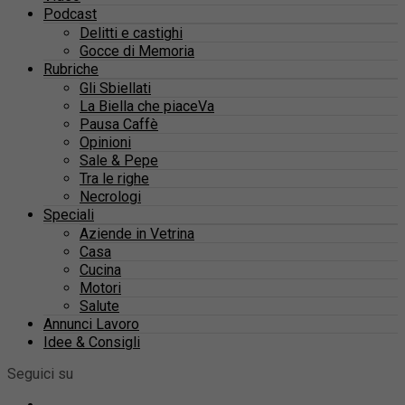
Podcast
Delitti e castighi
Gocce di Memoria
Rubriche
Gli Sbiellati
La Biella che piaceVa
Pausa Caffè
Opinioni
Sale & Pepe
Tra le righe
Necrologi
Speciali
Aziende in Vetrina
Casa
Cucina
Motori
Salute
Annunci Lavoro
Idee & Consigli
Seguici su