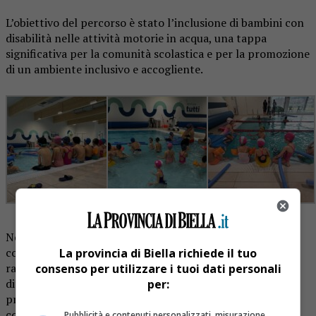
L’obiettivo del percorso è stato l’inclusione di bambini con
disabilità nelle attività motorie in acqua, una tappa
significativa per la comunità scolastica e per la promozione
di un ambiente inclusivo e accogliente.
Nei progetti InclusiOne l’ambiente acqua viene utilizzato
come strumento per favore l’inclusione e permettere ai
La provincia di Biella richiede il tuo
ragazzi e agli insegnanti di familiarizzare in modo
consenso per utilizzare i tuoi dati personali
differente con la disabilità. Lo sport e i giochi motori
per:
proposti ripercorrono l’idea che, se sono realmente
connotati in termini educativi e non orientati al
Pubblicità e contenuti personalizzati, misurazione