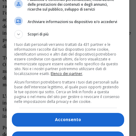
delle prestazioni dei contenuti e degli annunci,
raggiungimento del risultato a ogni costo, promuovono
ricerche sul pubblico, sviluppo di servizi
l’espressione della persona in un contesto piacevole e
accogliente, sostenendo l’individuo nell’acquisizione
Archiviare informazioni su dispositivo e/o accedervi
dell’autonomia personale e favorendo i processi di
inclusione e coesione dell’individuo nella società, sia per le
Scopri di più
persone a sviluppo tipico sia per quelle in condizione di
I tuoi dati personali verranno trattati da 431 partner e le
disabilità.
informazioni raccolte dal tuo dispositivo (come cookie,
identificatori univoci e altri dati del dispositivo) potrebbero
Tutti i percorsi sono realizzati nella piscina di Cascina
essere condivise con questi ultimi, da loro visualizzate e
Oremo, inaugurata a gennaio 2024 e hanno coinvolto
memorizzate oppure essere usate nello specifico da questo
sito. Noi e i nostri partner potremmo utilizzare dati di
numerose classi, permettendo a bambini senza e con
localizzazione esatti.
Elenco dei partner
.
disabilità di partecipare insieme a sessioni di attività
Alcuni fornitori potrebbero trattare i tuoi dati personali sulla
motoria in acqua.
base dell'interesse legittimo, al quale puoi opporti gestendo
le tue opzioni qui sotto. Cerca un link in fondo a questa
L’attività degli InclusiOne si sviluppa attraverso otto
pagina o nel menu del sito per gestire o revocare il consenso
nelle impostazioni della privacy e dei cookie.
incontri, ognuno dei quali è strutturato con un “Circle
time” iniziale, momento del cambio in spogliatoio, attività
in acqua, cambio in spogliatoio e Circle time finale.
Acconsento
Per raggiungere l’obiettivo Inclusione, Sportivamente ha
delineato altri micro-obiettivi quali l’autonomia nello