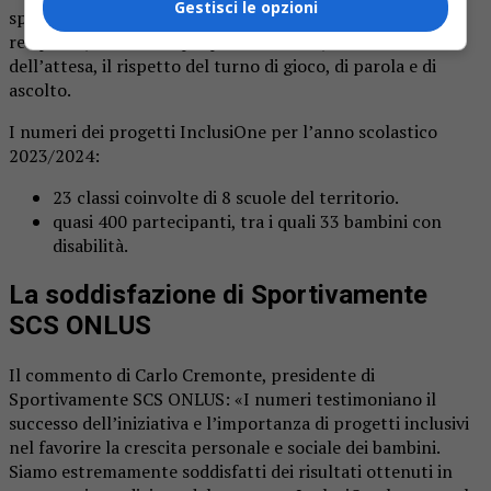
Gestisci le opzioni
spogliatoio e nelle attività, il miglioramento dell’aiuto
reciproco, la cura del proprio materiale, la tolleranza
dell’attesa, il rispetto del turno di gioco, di parola e di
ascolto.
I numeri dei progetti InclusiOne per l’anno scolastico
2023/2024:
23 classi coinvolte di 8 scuole del territorio.
quasi 400 partecipanti, tra i quali 33 bambini con
disabilità.
La soddisfazione di Sportivamente
SCS ONLUS
Il commento di Carlo Cremonte, presidente di
Sportivamente SCS ONLUS: «I numeri testimoniano il
successo dell’iniziativa e l’importanza di progetti inclusivi
nel favorire la crescita personale e sociale dei bambini.
Siamo estremamente soddisfatti dei risultati ottenuti in