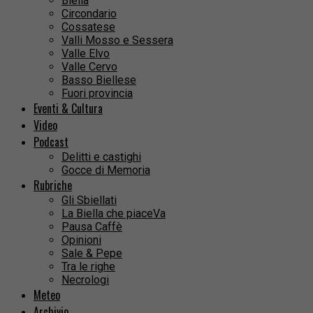
Biella
Circondario
Cossatese
Valli Mosso e Sessera
Valle Elvo
Valle Cervo
Basso Biellese
Fuori provincia
Eventi & Cultura
Video
Podcast
Delitti e castighi
Gocce di Memoria
Rubriche
Gli Sbiellati
La Biella che piaceVa
Pausa Caffè
Opinioni
Sale & Pepe
Tra le righe
Necrologi
Meteo
Archivio