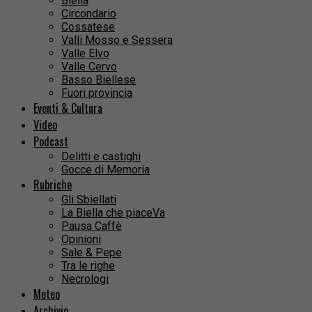
Biella
Circondario
Cossatese
Valli Mosso e Sessera
Valle Elvo
Valle Cervo
Basso Biellese
Fuori provincia
Eventi & Cultura
Video
Podcast
Delitti e castighi
Gocce di Memoria
Rubriche
Gli Sbiellati
La Biella che piaceVa
Pausa Caffè
Opinioni
Sale & Pepe
Tra le righe
Necrologi
Meteo
Archivio