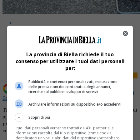
Share
La provincia di Biella richiede il tuo
Tweet
consenso per utilizzare i tuoi dati personali
per:
Pubblicità e contenuti personalizzati, misurazione
delle prestazioni dei contenuti e degli annunci,
ricerche sul pubblico, sviluppo di servizi
Aggiungi La Provincia di Biella come
Fonte preferita su
Google
Archiviare informazioni su dispositivo e/o accedervi
Traffico rallentato causa tamponamento nel pomeriggio di
ieri, intorno alle 17, lungo via Torino, a Biella. A causa non
Scopri di più
pochi disagi alla circolazione è stato un incidente che
I tuoi dati personali verranno trattati da 431 partner e le
coinvolto due automobili.
informazioni raccolte dal tuo dispositivo (come cookie,
identificatori univoci e altri dati del dispositivo) potrebbero