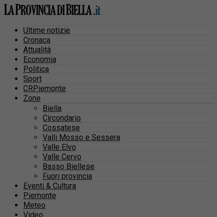
Ultime notizie
Cronaca
Attualità
Economia
Politica
Sport
CRPiemonte
Zone
Biella
Circondario
Cossatese
Valli Mosso e Sessera
Valle Elvo
Valle Cervo
Basso Biellese
Fuori provincia
Eventi & Cultura
Piemonte
Meteo
Video