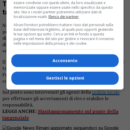
Traffico rallentato causa
essere condivise con questi ultimi, da loro visualizzate e
memorizzate oppure essere usate nello specifico da questo
tamponamento in via Torino
sito. Noi e i nostri partner potremmo utilizzare dati di
localizzazione esatti.
Elenco dei partner
.
Non è ancora chiara l’esatta dinamica del sinistro,
Alcuni fornitori potrebbero trattare i tuoi dati personali sulla
base dell'interesse legittimo, al quale puoi opporti gestendo
probabilmente una brusca frenata, un momento di
le tue opzioni qui sotto. Cerca un link in fondo a questa
disattenzione oppure la mancata osservazione della
pagina o nel menu del sito per gestire o revocare il consenso
nelle impostazioni della privacy e dei cookie.
distanza di sicurezza. Quel che è noto che appunto due
vetture sono state coinvolte in un tamponamento.
Acconsento
Il sinistro ha inevitabilmente causato qualche problema al
traffico, causando rallentamenti e qualche coda.
Fortunatamente, però, nessuna persona ha riportato
Gestisci le opzioni
conseguenze fisiche e ferite in seguito all’impatto.
Sul posto sono intervenuti gli agenti della
polizia locale
per effettuare gli accertamenti di rito e stabilire le
responsabilità.
LEGGI ANCHE:
Maxitamponamento sul ponte della
tangenziale
Rimani aggiornato seguendoci su Google