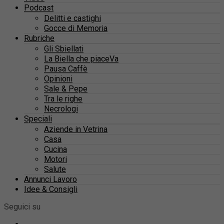
Podcast
Delitti e castighi
Gocce di Memoria
Rubriche
Gli Sbiellati
La Biella che piaceVa
Pausa Caffè
Opinioni
Sale & Pepe
Tra le righe
Necrologi
Speciali
Aziende in Vetrina
Casa
Cucina
Motori
Salute
Annunci Lavoro
Idee & Consigli
Seguici su