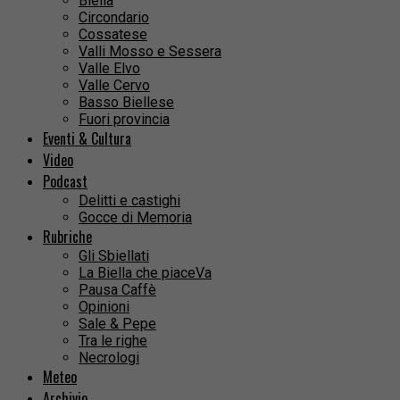
Biella
Circondario
Cossatese
Valli Mosso e Sessera
Valle Elvo
Valle Cervo
Basso Biellese
Fuori provincia
Eventi & Cultura
Video
Podcast
Delitti e castighi
Gocce di Memoria
Rubriche
Gli Sbiellati
La Biella che piaceVa
Pausa Caffè
Opinioni
Sale & Pepe
Tra le righe
Necrologi
Meteo
Archivio