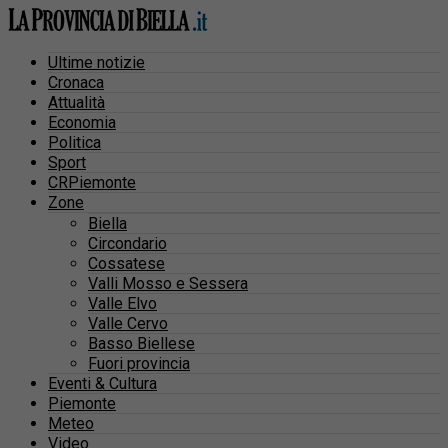
Ultime notizie
Cronaca
Attualità
Economia
Politica
Sport
CRPiemonte
Zone
Biella
Circondario
Cossatese
Valli Mosso e Sessera
Valle Elvo
Valle Cervo
Basso Biellese
Fuori provincia
Eventi & Cultura
Piemonte
Meteo
Video