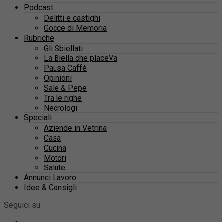
Podcast
Delitti e castighi
Gocce di Memoria
Rubriche
Gli Sbiellati
La Biella che piaceVa
Pausa Caffè
Opinioni
Sale & Pepe
Tra le righe
Necrologi
Speciali
Aziende in Vetrina
Casa
Cucina
Motori
Salute
Annunci Lavoro
Idee & Consigli
Seguici su