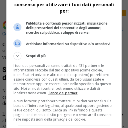
consenso per utilizzare i tuoi dati personali
per:
Pubblicità e contenuti personalizzati, misurazione
delle prestazioni dei contenuti e degli annunci,
Aggiungi La Provincia di Biella come
Fonte preferita su
ricerche sul pubblico, sviluppo di servizi
Google
CANDELO
– Ancora un furto tentato all’interno di un
Archiviare informazioni su dispositivo e/o accedervi
supermercato: sorprese a rubare generi alimentari per un
Scopri di più
valore di circa 100 euro.
I tuoi dati personali verranno trattati da 431 partner e le
Sorprese a rubare in un supermercato
informazioni raccolte dal tuo dispositivo (come cookie,
identificatori univoci e altri dati del dispositivo) potrebbero
di Candelo
essere condivise con questi ultimi, da loro visualizzate e
memorizzate oppure essere usate nello specifico da questo
sito. Noi e i nostri partner potremmo utilizzare dati di
Nella giornata di ieri due donne sono state denunciate dai
localizzazione esatti.
Elenco dei partner
.
carabinieri, in quanto sospettate di aver tentato di rubare
Alcuni fornitori potrebbero trattare i tuoi dati personali sulla
della merce alla Conad di
Candelo
.
base dell'interesse legittimo, al quale puoi opporti gestendo
le tue opzioni qui sotto. Cerca un link in fondo a questa
L’episodio si è verificato nel corso della mattinata, intorno
pagina o nel menu del sito per gestire o revocare il consenso
nelle impostazioni della privacy e dei cookie.
alle 12,30. Ha visto protagoniste una trentenne e una
53enne, entrambe già parecchio note alle forze dell’ordine,