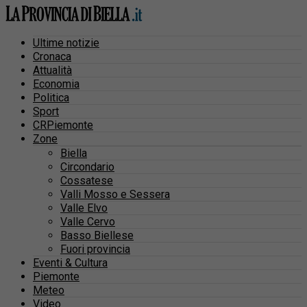
Ultime notizie
Cronaca
Attualità
Economia
Politica
Sport
CRPiemonte
Zone
Biella
Circondario
Cossatese
Valli Mosso e Sessera
Valle Elvo
Valle Cervo
Basso Biellese
Fuori provincia
Eventi & Cultura
Piemonte
Meteo
Video