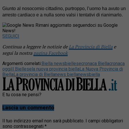
Giunto al nosocomio cittadino, purtroppo, l’uomo ha avuto un
arresto cardiaco e a nulla sono valsi i tentativi di rianimarlo.
Rimani aggiornato seguendoci su Google
News!
SEGUICI
Continua a leggere le notizie de
La Provincia di Biella
e
segui la nostra
pagina Facebook
Argomenti correlati:
Biella news
biellese
cronaca Biella
cronaca
oggi
Il Biellese
la nuova provincia biella
La Nuova Provincia di
Biella
La provincia di Biella
news biella
newsbiella
E tu cosa ne pensi?
Lascia un commento
Il tuo indirizzo email non sarà pubblicato.
I campi obbligatori
sono contrassegnati
*