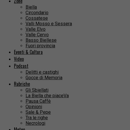
Zone
Biella
Circondario
Cossatese
Valli Mosso e Sessera
Valle Elvo
Valle Cervo
Basso Biellese
Fuori provincia
Eventi & Cultura
Video
Podcast
Delitti e castighi
Gocce di Memoria
Rubriche
Gli Sbiellati
La Biella che piaceVa
Pausa Caffè
Opinioni
Sale & Pepe
Tra le righe
Necrologi
Meteo