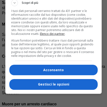
SALUSSOLA
– Colto da malore alla guida dell’auto va a
Scopri di più
sbattere contro il cancello di casa. Muore poco dopo al
I tuoi dati personali verranno trattati da 431 partner e le
Pronto soccorso.
informazioni raccolte dal tuo dispositivo (come cookie,
identificatori univoci e altri dati del dispositivo) potrebbero
essere condivise con questi ultimi, da loro visualizzate e
Muore in ospedale
memorizzate oppure essere usate nello specifico da questo
sito. Noi e i nostri partner potremmo utilizzare dati di
localizzazione esatti.
Elenco dei partner
.
Salussola in lutto per la morte di Giuseppe Simoncelli,
l’uomo di 83 anni mancato n
el tardo pomeriggio di ieri
Alcuni fornitori potrebbero trattare i tuoi dati personali sulla
base dell'interesse legittimo, al quale puoi opporti gestendo
all’Ospedale di Biella.
le tue opzioni qui sotto. Cerca un link in fondo a questa
pagina o nel menu del sito per gestire o revocare il consenso
nelle impostazioni della privacy e dei cookie.
Colto da malore mentre è alla guida
L’83enne nella giornata di ieri era alla guida della sua vettura
Acconsento
quando a causa di un malore è andato a sbattere contro il
cancello di casa a Salussola. Sul luogo sono intervenuti i
sanitari del 118 che hanno immediatamente accompagnato
Gestisci le opzioni
l’uomo, che in quel momento era ancora vigile, al Pronto
Soccorso.
Muore per un arresto cardiaco