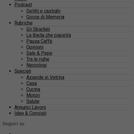
Podcast
Delitti e castighi
Gocce di Memoria
Rubriche
Gli Sbiellati
La Biella che piaceVa
Pausa Caffè
Opinioni
Sale & Pepe
Tra le righe
Necrologi
Speciali
Aziende in Vetrina
Casa
Cucina
Motori
Salute
Annunci Lavoro
Idee & Consigli
Seguici su