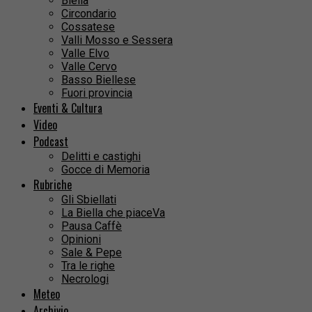
Biella
Circondario
Cossatese
Valli Mosso e Sessera
Valle Elvo
Valle Cervo
Basso Biellese
Fuori provincia
Eventi & Cultura
Video
Podcast
Delitti e castighi
Gocce di Memoria
Rubriche
Gli Sbiellati
La Biella che piaceVa
Pausa Caffè
Opinioni
Sale & Pepe
Tra le righe
Necrologi
Meteo
Archivio