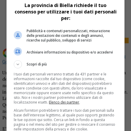
La provincia di Biella richiede il tuo
consenso per utilizzare i tuoi dati personali
per:
Share
Tweet
Pubblicità e contenuti personalizzati, misurazione
delle prestazioni dei contenuti e degli annunci,
ricerche sul pubblico, sviluppo di servizi
Archiviare informazioni su dispositivo e/o accedervi
Aggiungi La Provincia di Biella come
Fonte preferita su
Google
Scopri di più
Una bimba di cinque mesi è morta mentre si trovava a casa
I tuoi dati personali verranno trattati da 431 partner e le
della nonna. La tragedia si è consumata ieri sera a Torino,
informazioni raccolte dal tuo dispositivo (come cookie,
identificatori univoci e altri dati del dispositivo) potrebbero
nel quartiere Barriera di Milano. La piccola è rimasta
essere condivise con questi ultimi, da loro visualizzate e
incastrata con la testa tra la testiera del letto e un mobile.
memorizzate oppure essere usate nello specifico da questo
La nonna si era assentata un attimo per andare in bagno.
sito. Noi e i nostri partner potremmo utilizzare dati di
localizzazione esatti.
Elenco dei partner
.
Quando è tornata in camera, si è accorta che la neonata
non respirava più e ha subito chiamato i soccorsi.
Alcuni fornitori potrebbero trattare i tuoi dati personali sulla
base dell'interesse legittimo, al quale puoi opporti gestendo
Purtroppo non c’è stato nulla da fare.
le tue opzioni qui sotto. Cerca un link in fondo a questa
pagina o nel menu del sito per gestire o revocare il consenso
E’ il secondo tragico incidente nell’ultima settimana in
nelle impostazioni della privacy e dei cookie.