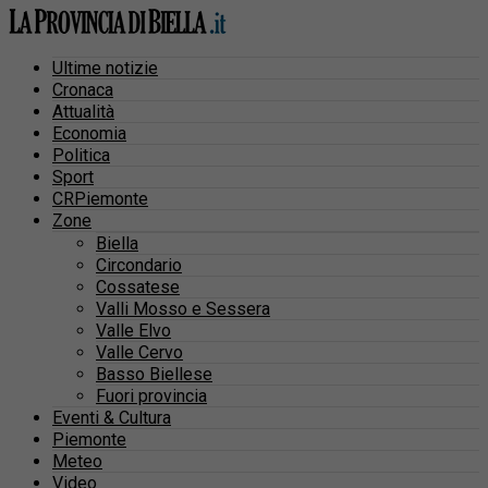
Ultime notizie
Cronaca
Attualità
Economia
Politica
Sport
CRPiemonte
Zone
Biella
Circondario
Cossatese
Valli Mosso e Sessera
Valle Elvo
Valle Cervo
Basso Biellese
Fuori provincia
Eventi & Cultura
Piemonte
Meteo
Video