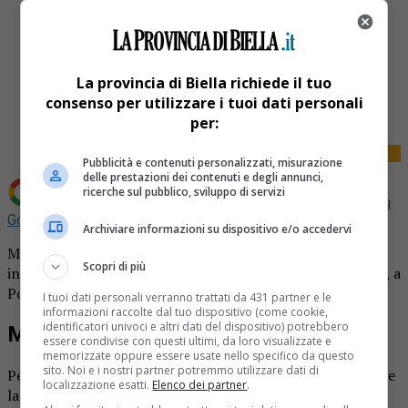
La provincia di Biella richiede il tuo
Share
Tweet
consenso per utilizzare i tuoi dati personali
per:
Pubblicità e contenuti personalizzati, misurazione
delle prestazioni dei contenuti e degli annunci,
ricerche sul pubblico, sviluppo di servizi
Aggiungi La Provincia di Biella come
Fonte preferita su
Google
Archiviare informazioni su dispositivo e/o accedervi
Motociclista in ospedale e in gravi condizioni. Brutto
Scopri di più
incidente quello avvenuto ieri pomeriggio, intorno alle 17, a
Ponzone.
I tuoi dati personali verranno trattati da 431 partner e le
informazioni raccolte dal tuo dispositivo (come cookie,
identificatori univoci e altri dati del dispositivo) potrebbero
Motociclista in ospedale, lo scontro
essere condivise con questi ultimi, da loro visualizzate e
memorizzate oppure essere usate nello specifico da questo
sito. Noi e i nostri partner potremmo utilizzare dati di
Per cause ancora al vaglio dei carabinieri, si sono scontrate
localizzazione esatti.
Elenco dei partner
.
la Mini Cooper guidata da una donna di 74 anni e una