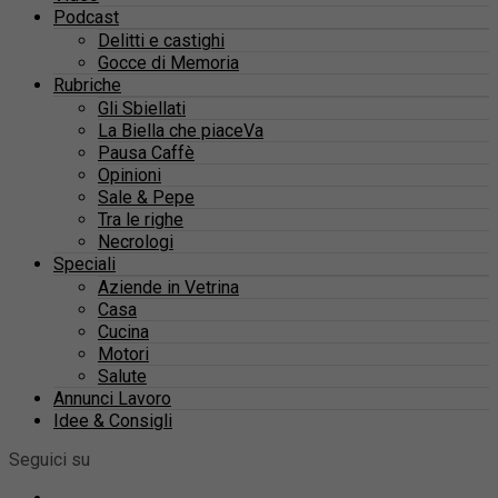
Podcast
Delitti e castighi
Gocce di Memoria
Rubriche
Gli Sbiellati
La Biella che piaceVa
Pausa Caffè
Opinioni
Sale & Pepe
Tra le righe
Necrologi
Speciali
Aziende in Vetrina
Casa
Cucina
Motori
Salute
Annunci Lavoro
Idee & Consigli
Seguici su