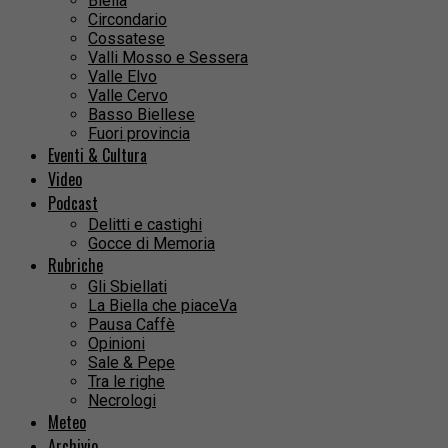
Biella
Circondario
Cossatese
Valli Mosso e Sessera
Valle Elvo
Valle Cervo
Basso Biellese
Fuori provincia
Eventi & Cultura
Video
Podcast
Delitti e castighi
Gocce di Memoria
Rubriche
Gli Sbiellati
La Biella che piaceVa
Pausa Caffè
Opinioni
Sale & Pepe
Tra le righe
Necrologi
Meteo
Archivio