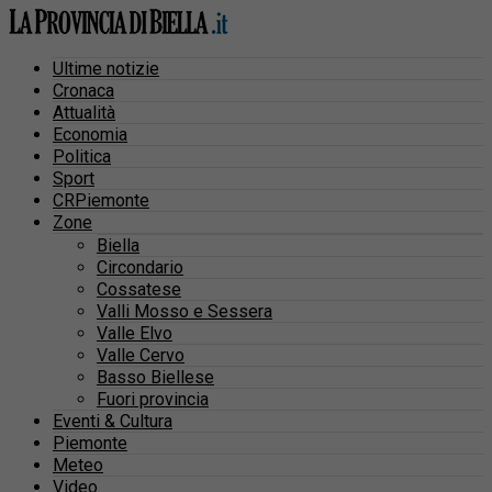
Ultime notizie
Cronaca
Attualità
Economia
Politica
Sport
CRPiemonte
Zone
Biella
Circondario
Cossatese
Valli Mosso e Sessera
Valle Elvo
Valle Cervo
Basso Biellese
Fuori provincia
Eventi & Cultura
Piemonte
Meteo
Video