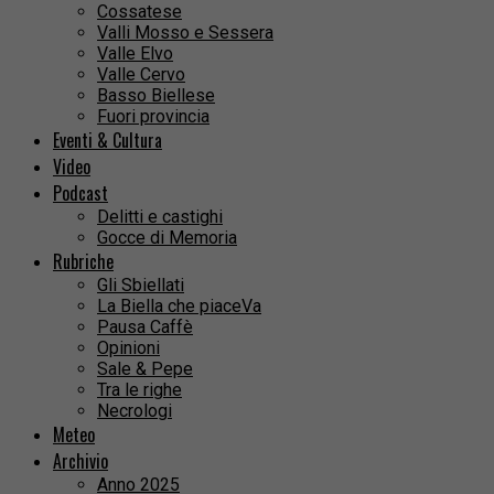
Cossatese
Valli Mosso e Sessera
Valle Elvo
Valle Cervo
Basso Biellese
Fuori provincia
Eventi & Cultura
Video
Podcast
Delitti e castighi
Gocce di Memoria
Rubriche
Gli Sbiellati
La Biella che piaceVa
Pausa Caffè
Opinioni
Sale & Pepe
Tra le righe
Necrologi
Meteo
Archivio
Anno 2025