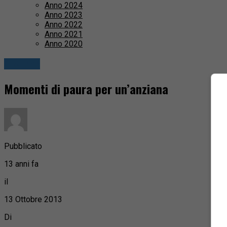
Anno 2024
Anno 2023
Anno 2022
Anno 2021
Anno 2020
Cronaca
Momenti di paura per un’anziana
Pubblicato
13 anni fa
il
13 Ottobre 2013
Di