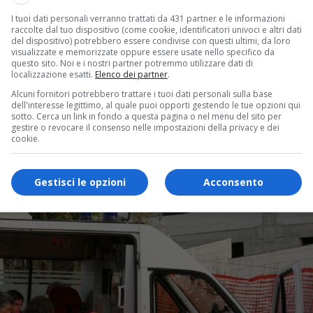
I tuoi dati personali verranno trattati da 431 partner e le informazioni
raccolte dal tuo dispositivo (come cookie, identificatori univoci e altri dati
del dispositivo) potrebbero essere condivise con questi ultimi, da loro
visualizzate e memorizzate oppure essere usate nello specifico da
questo sito. Noi e i nostri partner potremmo utilizzare dati di
localizzazione esatti.
Elenco dei partner
.
Alcuni fornitori potrebbero trattare i tuoi dati personali sulla base
dell'interesse legittimo, al quale puoi opporti gestendo le tue opzioni qui
sotto. Cerca un link in fondo a questa pagina o nel menu del sito per
gestire o revocare il consenso nelle impostazioni della privacy e dei
cookie.
Gestisci le opzioni
Acconsento