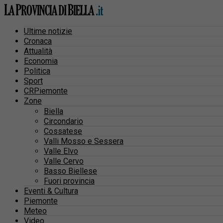
Ultime notizie
Cronaca
Attualità
Economia
Politica
Sport
CRPiemonte
Zone
Biella
Circondario
Cossatese
Valli Mosso e Sessera
Valle Elvo
Valle Cervo
Basso Biellese
Fuori provincia
Eventi & Cultura
Piemonte
Meteo
Video