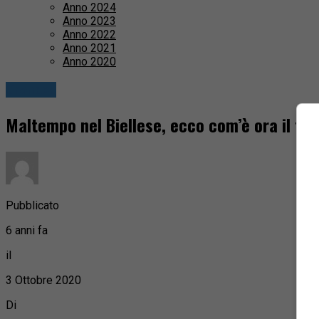
Anno 2024
Anno 2023
Anno 2022
Anno 2021
Anno 2020
Cronaca
Maltempo nel Biellese, ecco com’è ora il t
Pubblicato
6 anni fa
il
3 Ottobre 2020
Di