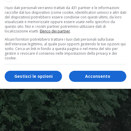
I tuoi dati personali verranno trattati da 431 partner e le informazioni
raccolte dal tuo dispositivo (come cookie, identificatori univoci e altri dati
del dispositivo) potrebbero essere condivise con questi ultimi, da loro
visualizzate e memorizzate oppure essere usate nello specifico da
questo sito. Noi e i nostri partner potremmo utilizzare dati di
localizzazione esatti.
Elenco dei partner
.
Alcuni fornitori potrebbero trattare i tuoi dati personali sulla base
dell'interesse legittimo, al quale puoi opporti gestendo le tue opzioni qui
sotto. Cerca un link in fondo a questa pagina o nel menu del sito per
gestire o revocare il consenso nelle impostazioni della privacy e dei
cookie.
Gestisci le opzioni
Acconsento