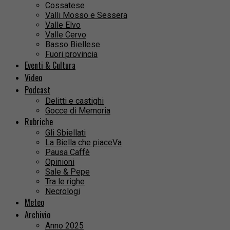
Cossatese
Valli Mosso e Sessera
Valle Elvo
Valle Cervo
Basso Biellese
Fuori provincia
Eventi & Cultura
Video
Podcast
Delitti e castighi
Gocce di Memoria
Rubriche
Gli Sbiellati
La Biella che piaceVa
Pausa Caffè
Opinioni
Sale & Pepe
Tra le righe
Necrologi
Meteo
Archivio
Anno 2025