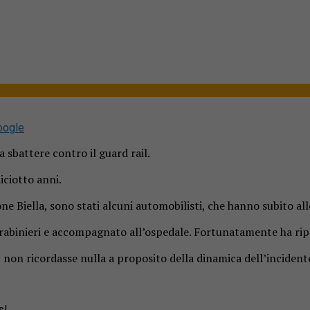
oogle
a sbattere contro il guard rail.
iciotto anni.
ne Biella, sono stati alcuni automobilisti, che hanno subito alle
 carabinieri e accompagnato all’ospedale. Fortunatamente ha ripo
o, non ricordasse nulla a proposito della dinamica dell’inciden
s!