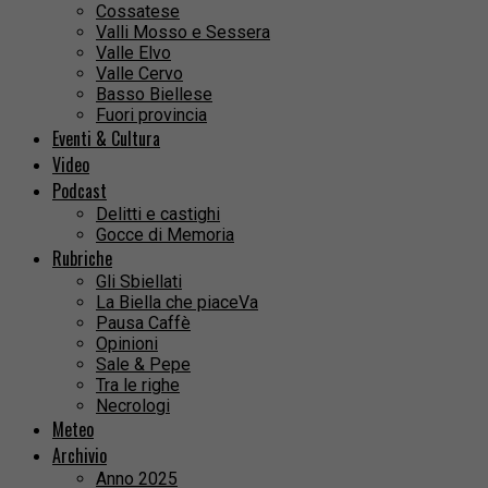
Cossatese
Valli Mosso e Sessera
Valle Elvo
Valle Cervo
Basso Biellese
Fuori provincia
Eventi & Cultura
Video
Podcast
Delitti e castighi
Gocce di Memoria
Rubriche
Gli Sbiellati
La Biella che piaceVa
Pausa Caffè
Opinioni
Sale & Pepe
Tra le righe
Necrologi
Meteo
Archivio
Anno 2025