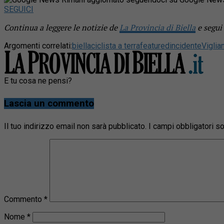
SEGUICI
Continua a leggere le notizie de
La Provincia di Biella
e segui
Argomenti correlati:
biella
ciclista a terra
featured
incidente
Viglia
E tu cosa ne pensi?
Lascia un commento
Il tuo indirizzo email non sarà pubblicato.
I campi obbligatori 
Commento
*
Nome
*