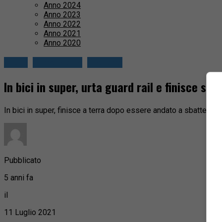
Anno 2024
Anno 2023
Anno 2022
Anno 2021
Anno 2020
Biella
Circondario
Cronaca
In bici in super, urta guard rail e finisce sull
In bici in super, finisce a terra dopo essere andato a sbattere co
Pubblicato
5 anni fa
il
11 Luglio 2021