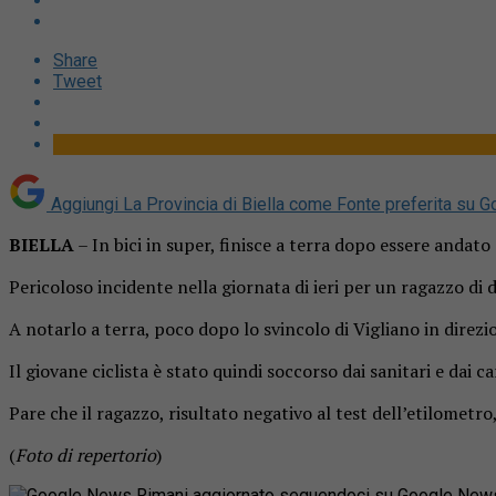
Share
Tweet
Aggiungi La Provincia di Biella come
Fonte preferita su G
BIELLA
– In bici in super, finisce a terra dopo essere andato 
Pericoloso incidente nella giornata di ieri per un ragazzo di d
A notarlo a terra, poco dopo lo svincolo di Vigliano in direzio
Il giovane ciclista è stato quindi soccorso dai sanitari e dai
Pare che il ragazzo, risultato negativo al test dell’etilometr
(
Foto di repertorio
)
Rimani aggiornato seguendoci su Google New