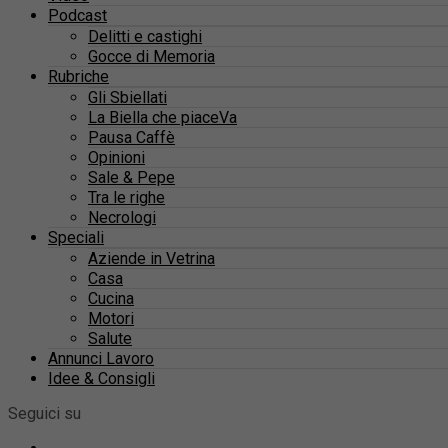
Podcast
Delitti e castighi
Gocce di Memoria
Rubriche
Gli Sbiellati
La Biella che piaceVa
Pausa Caffè
Opinioni
Sale & Pepe
Tra le righe
Necrologi
Speciali
Aziende in Vetrina
Casa
Cucina
Motori
Salute
Annunci Lavoro
Idee & Consigli
Seguici su