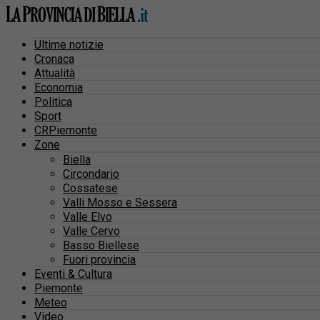
Ultime notizie
Cronaca
Attualità
Economia
Politica
Sport
CRPiemonte
Zone
Biella
Circondario
Cossatese
Valli Mosso e Sessera
Valle Elvo
Valle Cervo
Basso Biellese
Fuori provincia
Eventi & Cultura
Piemonte
Meteo
Video