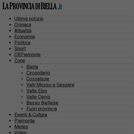
Ultime notizie
Cronaca
Attualità
Economia
Politica
Sport
CRPiemonte
Zone
Biella
Circondario
Cossatese
Valli Mosso e Sessera
Valle Elvo
Valle Cervo
Basso Biellese
Fuori provincia
Eventi & Cultura
Piemonte
Meteo
Video