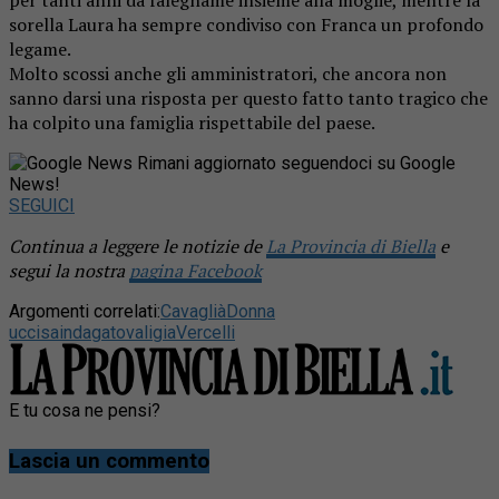
per tanti anni da falegname insieme alla moglie, mentre la
sorella Laura ha sempre condiviso con Franca un profondo
legame.
Molto scossi anche gli amministratori, che ancora non
sanno darsi una risposta per questo fatto tanto tragico che
ha colpito una famiglia rispettabile del paese.
Rimani aggiornato seguendoci su Google
News!
SEGUICI
Continua a leggere le notizie de
La Provincia di Biella
e
segui la nostra
pagina Facebook
Argomenti correlati:
Cavaglià
Donna
uccisa
indagato
valigia
Vercelli
E tu cosa ne pensi?
Lascia un commento