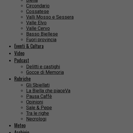
Biella
Circondario
Cossatese
Valli Mosso e Sessera
Valle Elvo
Valle Cervo
Basso Biellese
Fuori provincia
Eventi & Cultura
Video
Podcast
Delitti e castighi
Gocce di Memoria
Rubriche
Gli Sbiellati
La Biella che piaceVa
Pausa Caffè
Opinioni
Sale & Pepe
Tra le righe
Necrologi
Meteo
Archivio