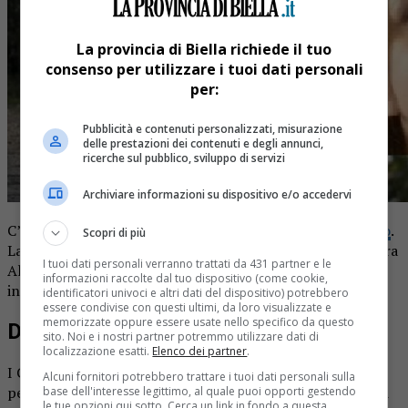
La provincia di Biella richiede il tuo
consenso per utilizzare i tuoi dati personali
per:
Pubblicità e contenuti personalizzati, misurazione
delle prestazioni dei contenuti e degli annunci,
ricerche sul pubblico, sviluppo di servizi
Archiviare informazioni su dispositivo e/o accedervi
C’è un indagato nella vicenda della morte di
Franca Musso
.
Scopri di più
La donna uccisa e gettata in una valigia nelle campagne tra
I tuoi dati personali verranno trattati da 431 partner e le
Alce Castello e Cavaglià (
leggi anche)
. Adesso c’è un uomo
informazioni raccolte dal tuo dispositivo (come cookie,
indagato.
identificatori univoci e altri dati del dispositivo) potrebbero
essere condivise con questi ultimi, da loro visualizzate e
memorizzate oppure essere usate nello specifico da questo
Donna uccisa
sito. Noi e i nostri partner potremmo utilizzare dati di
localizzazione esatti.
Elenco dei partner
.
I Carabinieri di Vercelli hanno indagato in stato di libertà
Alcuni fornitori potrebbero trattare i tuoi dati personali sulla
per l’occultamento del corpo di Franca Musso. Si tratta di
base dell'interesse legittimo, al quale puoi opporti gestendo
le tue opzioni qui sotto. Cerca un link in fondo a questa