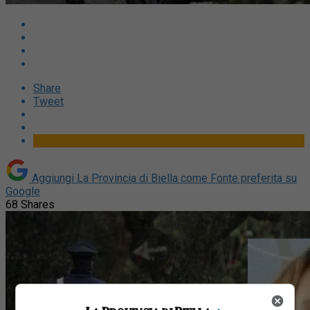
Share
Tweet
Aggiungi La Provincia di Biella come
Fonte preferita su
Google
68
Shares