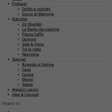
Podcast
Delitti e castighi
Gocce di Memoria
Rubriche
Gli Sbiellati
La Biella che piaceVa
Pausa Caffè
Opinioni
Sale & Pepe
Tra le righe
Necrologi
Speciali
Aziende in Vetrina
Casa
Cucina
Motori
Salute
Annunci Lavoro
Idee & Consigli
Seguici su