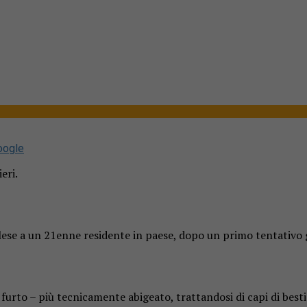
oogle
eri.
lese a un 21enne residente in paese, dopo un primo tentativo g
l furto – più tecnicamente abigeato, trattandosi di capi di bes