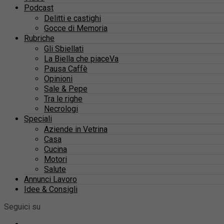
Podcast
Delitti e castighi
Gocce di Memoria
Rubriche
Gli Sbiellati
La Biella che piaceVa
Pausa Caffè
Opinioni
Sale & Pepe
Tra le righe
Necrologi
Speciali
Aziende in Vetrina
Casa
Cucina
Motori
Salute
Annunci Lavoro
Idee & Consigli
Seguici su