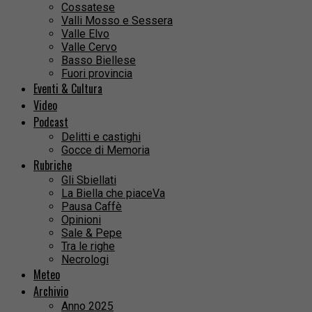
Cossatese
Valli Mosso e Sessera
Valle Elvo
Valle Cervo
Basso Biellese
Fuori provincia
Eventi & Cultura
Video
Podcast
Delitti e castighi
Gocce di Memoria
Rubriche
Gli Sbiellati
La Biella che piaceVa
Pausa Caffè
Opinioni
Sale & Pepe
Tra le righe
Necrologi
Meteo
Archivio
Anno 2025