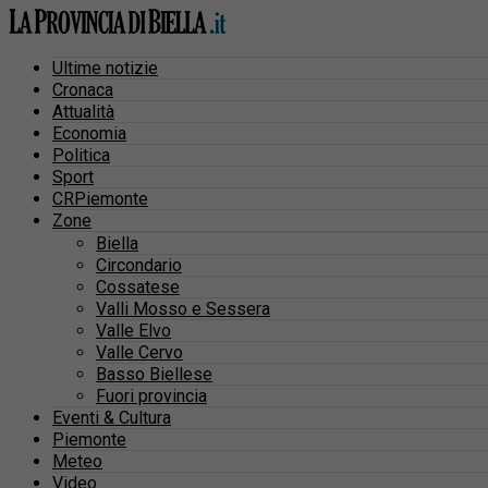
Ultime notizie
Cronaca
Attualità
Economia
Politica
Sport
CRPiemonte
Zone
Biella
Circondario
Cossatese
Valli Mosso e Sessera
Valle Elvo
Valle Cervo
Basso Biellese
Fuori provincia
Eventi & Cultura
Piemonte
Meteo
Video