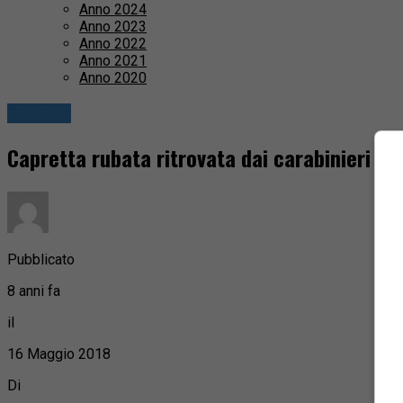
Anno 2024
Anno 2023
Anno 2022
Anno 2021
Anno 2020
Cronaca
Capretta rubata ritrovata dai carabinieri
Pubblicato
8 anni fa
il
16 Maggio 2018
Di