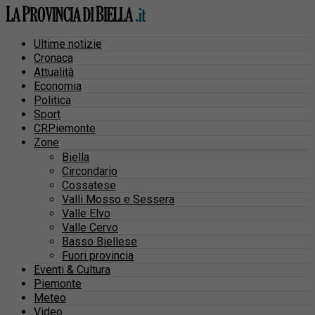
Ultime notizie
Cronaca
Attualità
Economia
Politica
Sport
CRPiemonte
Zone
Biella
Circondario
Cossatese
Valli Mosso e Sessera
Valle Elvo
Valle Cervo
Basso Biellese
Fuori provincia
Eventi & Cultura
Piemonte
Meteo
Video