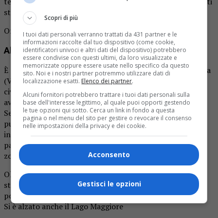
telefonici,
allagamenti
, frane, soccorsi persona e incidenti
stradali.
Scopri di più
Ordinanza di sgombero auto a Borgosesia (Vercelli)
I tuoi dati personali verranno trattati da 431 partner e le
informazioni raccolte dal tuo dispositivo (come cookie,
Alta Valsesia isolata
identificatori univoci e altri dati del dispositivo) potrebbero
essere condivise con questi ultimi, da loro visualizzate e
memorizzate oppure essere usate nello specifico da questo
È allarme per il maltempo nel quartiere Isola di Borgosesia
sito. Noi e i nostri partner potremmo utilizzare dati di
(Vercelli), dove amministrazione comunale, protezione
localizzazione esatti.
Elenco dei partner
.
civile, Croce rossa, carabinieri e polizia municipale hanno
Alcuni fornitori potrebbero trattare i tuoi dati personali sulla
avvertito i residenti della potenziale criticità del fiume
base dell'interesse legittimo, al quale puoi opporti gestendo
le tue opzioni qui sotto. Cerca un link in fondo a questa
Sesia durante la notte. Il sindaco Fabrizio Bonaccio ha
pagina o nel menu del sito per gestire o revocare il consenso
pubblicato un’ordinanza di sgombero auto dall’area
nelle impostazioni della privacy e dei cookie.
interessata attorno al fiume e ha messo a disposizione le
palestre per chi volesse lasciare casa e allontanarsi dalla
Acconsento
zona di rischio per la notte.
Oltre a tutti i ponti sul Sesia, e alla chiusura di tutte le
Gestisci le opzioni
strade da Varallo all’Alta Valle, dalle 23 è stato chiuso il
ponte tra Quarona e Doccio.
Si è alzato anche il Lago Maggiore