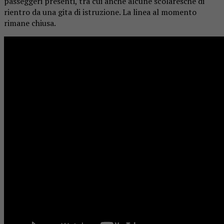
passeggeri presenti, tra cui anche alcune scolaresche di
rientro da una gita di istruzione. La linea al momento
rimane chiusa.