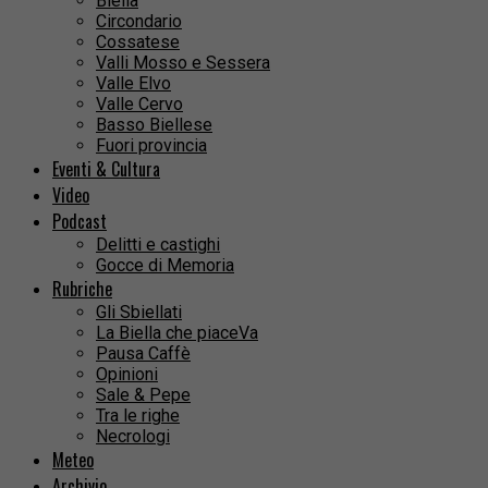
Biella
Circondario
Cossatese
Valli Mosso e Sessera
Valle Elvo
Valle Cervo
Basso Biellese
Fuori provincia
Eventi & Cultura
Video
Podcast
Delitti e castighi
Gocce di Memoria
Rubriche
Gli Sbiellati
La Biella che piaceVa
Pausa Caffè
Opinioni
Sale & Pepe
Tra le righe
Necrologi
Meteo
Archivio