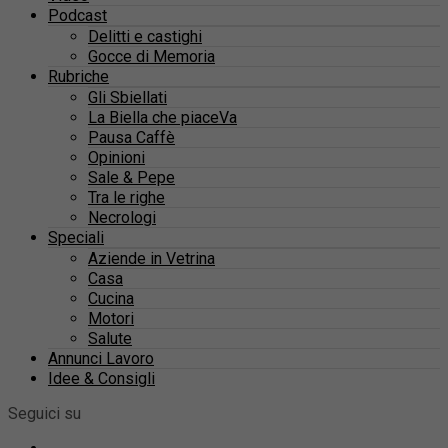
Podcast
Delitti e castighi
Gocce di Memoria
Rubriche
Gli Sbiellati
La Biella che piaceVa
Pausa Caffè
Opinioni
Sale & Pepe
Tra le righe
Necrologi
Speciali
Aziende in Vetrina
Casa
Cucina
Motori
Salute
Annunci Lavoro
Idee & Consigli
Seguici su